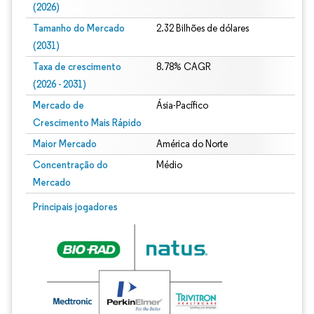
(2026)
Tamanho do Mercado
2.32 Bilhões de dólares
(2031)
Taxa de crescimento
8.78% CAGR
(2026 - 2031)
Mercado de
Ásia-Pacífico
Crescimento Mais Rápido
Maior Mercado
América do Norte
Concentração do
Médio
Mercado
Imagem © Mordor Intelligence. O reuso requer atribuição conforme CC BY 4.0.
Principais jogadores