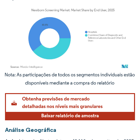
Imagem © Mordor Intelligence. O reuso requer atribuição conforme CC BY 4.0.
Análise Geográfica