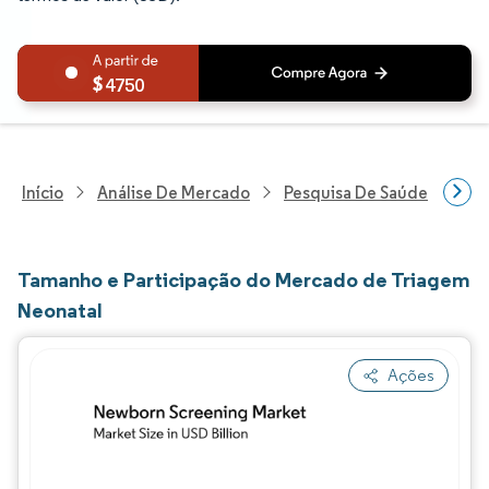
4750
Início
Análise De Mercado
Pesquisa De Saúde
Pes
Tamanho e Participação do Mercado de Triagem
Neonatal
Ações