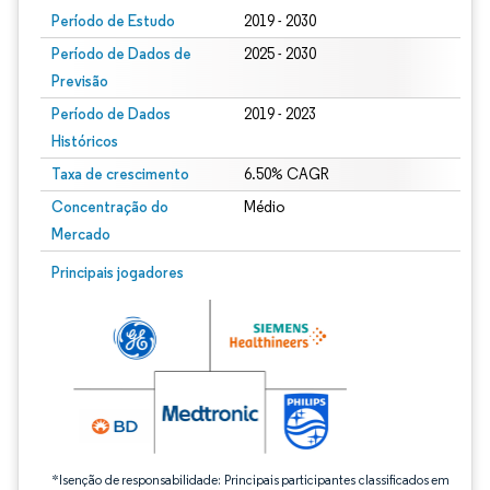
Período de Estudo
2019 - 2030
Período de Dados de
2025 - 2030
Previsão
Período de Dados
2019 - 2023
Históricos
Taxa de crescimento
6.50% CAGR
Concentração do
Médio
Mercado
Imagem © Mordor Intelligence. O reuso requer atribuição conforme CC BY 4.0.
Principais jogadores
*Isenção de responsabilidade: Principais participantes classificados em