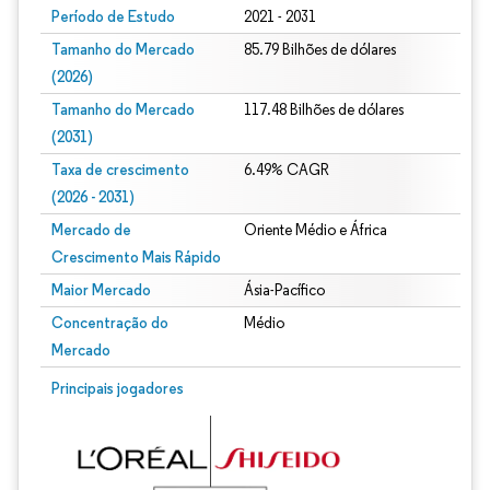
Período de Estudo
2021 - 2031
Tamanho do Mercado
85.79 Bilhões de dólares
(2026)
Tamanho do Mercado
117.48 Bilhões de dólares
(2031)
Taxa de crescimento
6.49% CAGR
(2026 - 2031)
Mercado de
Oriente Médio e África
Crescimento Mais Rápido
Maior Mercado
Ásia-Pacífico
Concentração do
Médio
Mercado
Imagem © Mordor Intelligence. O reuso requer atribuição conforme CC BY 4.0.
Principais jogadores