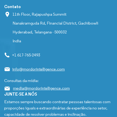
Contato
11th Floor, Rajapushpa Summit
Nanakramguda Rd, Financial District, Gachibowli
Hyderabad, Telangana - 500032
India
+1 617-765-2493
info@mordorintelligence.com
Consultas da mídia:
media@mordorintelligence.com
JUNTE-SE A NÓS
Estamos sempre buscando contratar pessoas talentosas com
proporções iguais e extraordinárias de experiência no setor,
capacidade de resolver problemas e inclinação.