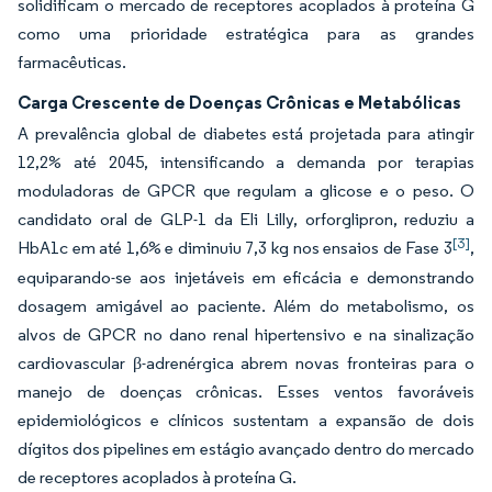
solidificam o mercado de receptores acoplados à proteína G
como uma prioridade estratégica para as grandes
farmacêuticas.
Carga Crescente de Doenças Crônicas e Metabólicas
A prevalência global de diabetes está projetada para atingir
12,2% até 2045, intensificando a demanda por terapias
moduladoras de GPCR que regulam a glicose e o peso. O
candidato oral de GLP-1 da Eli Lilly, orforglipron, reduziu a
[3]
HbA1c em até 1,6% e diminuiu 7,3 kg nos ensaios de Fase 3
,
equiparando-se aos injetáveis em eficácia e demonstrando
dosagem amigável ao paciente. Além do metabolismo, os
alvos de GPCR no dano renal hipertensivo e na sinalização
cardiovascular β-adrenérgica abrem novas fronteiras para o
manejo de doenças crônicas. Esses ventos favoráveis
epidemiológicos e clínicos sustentam a expansão de dois
dígitos dos pipelines em estágio avançado dentro do mercado
de receptores acoplados à proteína G.