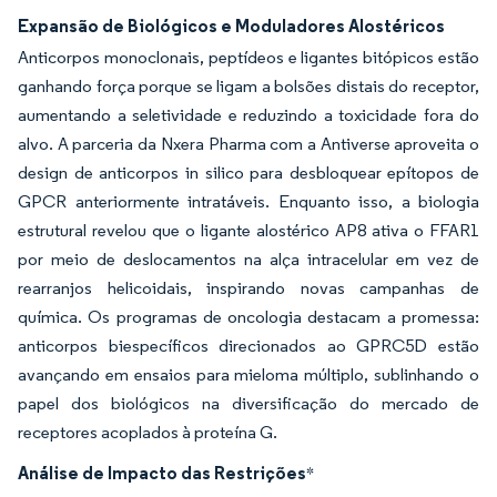
Expansão de Biológicos e Moduladores Alostéricos
Anticorpos monoclonais, peptídeos e ligantes bitópicos estão
ganhando força porque se ligam a bolsões distais do receptor,
aumentando a seletividade e reduzindo a toxicidade fora do
alvo. A parceria da Nxera Pharma com a Antiverse aproveita o
design de anticorpos in silico para desbloquear epítopos de
GPCR anteriormente intratáveis. Enquanto isso, a biologia
estrutural revelou que o ligante alostérico AP8 ativa o FFAR1
por meio de deslocamentos na alça intracelular em vez de
rearranjos helicoidais, inspirando novas campanhas de
química. Os programas de oncologia destacam a promessa:
anticorpos biespecíficos direcionados ao GPRC5D estão
avançando em ensaios para mieloma múltiplo, sublinhando o
papel dos biológicos na diversificação do mercado de
receptores acoplados à proteína G.
Análise de Impacto das Restrições
*