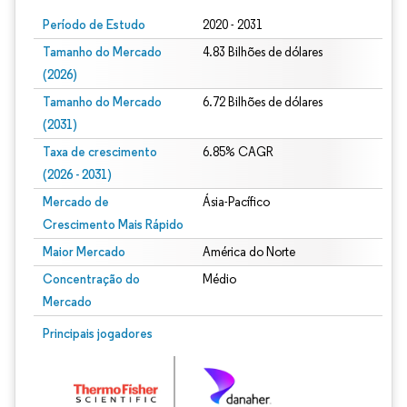
Período de Estudo
2020 - 2031
Tamanho do Mercado
4.83 Bilhões de dólares
(2026)
Tamanho do Mercado
6.72 Bilhões de dólares
(2031)
Taxa de crescimento
6.85% CAGR
(2026 - 2031)
Mercado de
Ásia-Pacífico
Crescimento Mais Rápido
Maior Mercado
América do Norte
Concentração do
Médio
Mercado
Imagem © Mordor Intelligence. O reuso requer atribuição conforme CC BY 4.0.
Principais jogadores