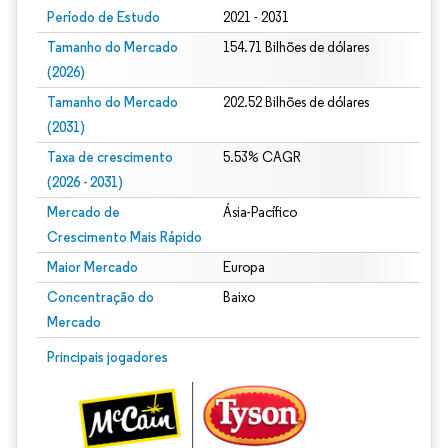
Período de Estudo
2021 - 2031
Tamanho do Mercado
154.71 Bilhões de dólares
(2026)
Tamanho do Mercado
202.52 Bilhões de dólares
(2031)
Taxa de crescimento
5.53% CAGR
(2026 - 2031)
Mercado de
Ásia-Pacífico
Crescimento Mais Rápido
Maior Mercado
Europa
Concentração do
Baixo
Mercado
Imagem © Mordor Intelligence. O reuso requer atribuição conforme CC BY 4.0.
Principais jogadores