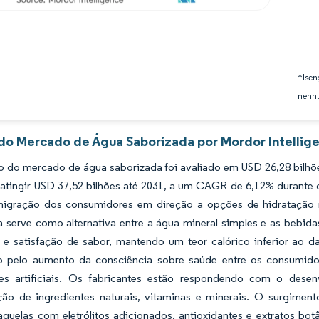
*Isen
nenhu
 do Mercado de Água Saborizada por Mordor Intellig
 do mercado de água saborizada foi avaliado em USD 26,28 bilhõe
 atingir USD 37,52 bilhões até 2031, a um CAGR de 6,12% durante
 migração dos consumidores em direção a opções de hidratação 
a serve como alternativa entre a água mineral simples e as bebid
s e satisfação de sabor, mantendo um teor calórico inferior ao d
o pelo aumento da consciência sobre saúde entre os consumido
tes artificiais. Os fabricantes estão respondendo com o des
ção de ingredientes naturais, vitaminas e minerais. O surgimen
 aquelas com eletrólitos adicionados, antioxidantes e extratos b