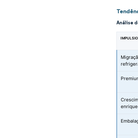
Tendênc
Análise 
IMPULSI
Migraçã
refrige
Premium
Crescim
enrique
Embalag