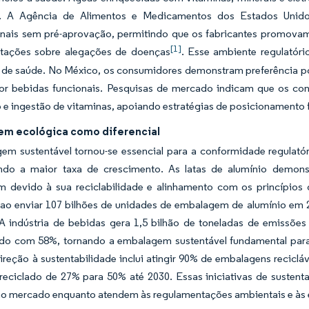
. A Agência de Alimentos e Medicamentos dos Estados Unidos
nais sem pré-aprovação, permitindo que os fabricantes promovam
[1]
tações sobre alegações de doenças
. Esse ambiente regulatór
 de saúde. No México, os consumidores demonstram preferência po
por bebidas funcionais. Pesquisas de mercado indicam que os co
 e ingestão de vitaminas, apoiando estratégias de posicionamento
m ecológica como diferencial
em sustentável tornou-se essencial para a conformidade regulatór
ndo a maior taxa de crescimento. As latas de alumínio demons
 devido à sua reciclabilidade e alinhamento com os princípios 
 ao enviar 107 bilhões de unidades de embalagem de alumínio em 
 A indústria de bebidas gera 1,5 bilhão de toneladas de emissõ
ndo com 58%, tornando a embalagem sustentável fundamental par
reção à sustentabilidade inclui atingir 90% de embalagens recicl
reciclado de 27% para 50% até 2030. Essas iniciativas de susten
o mercado enquanto atendem às regulamentações ambientais e às 