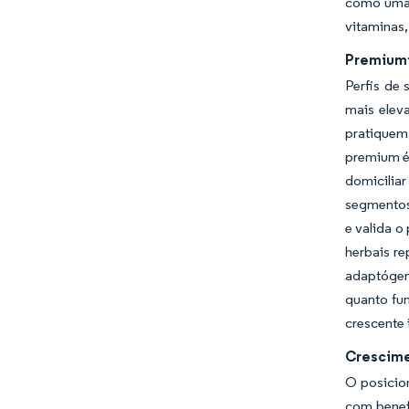
como uma 
vitaminas,
Premiumi
Perfis de
mais elev
pratiquem
premium é
domicilia
segmentos
e valida o
herbais r
adaptógen
quanto fu
crescente 
Crescime
O posicio
com benef