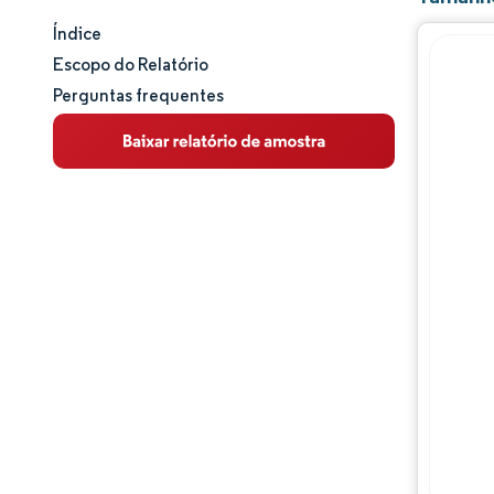
Índice
Tamanho e participação de mercado
Escopo do Relatório
Perguntas frequentes
Análise de mercado
Tendências e insights
Análise de segmentos
Análise geográfica
Panorama competitivo
Principais jogadores
Desenvolvimentos da indústria