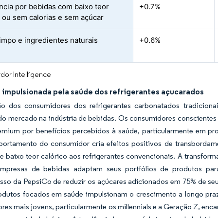
ncia por bebidas com baixo teor
+0.7%
o ou sem calorias e sem açúcar
limpo e ingredientes naturais
+0.6%
dor Intelligence
 impulsionada pela saúde dos refrigerantes açucarados
o dos consumidores dos refrigerantes carbonatados tradiciona
l do mercado na indústria de bebidas. Os consumidores consciente
emium por benefícios percebidos à saúde, particularmente em pro
ortamento do consumidor cria efeitos positivos de transbordame
de baixo teor calórico aos refrigerantes convencionais. A transfor
mpresas de bebidas adaptam seus portfólios de produtos par
so da PepsiCo de reduzir os açúcares adicionados em 75% de seu p
odutos focados em saúde impulsionam o crescimento a longo praz
es mais jovens, particularmente os millennials e a Geração Z, en