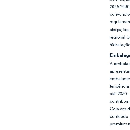
2025-2030
convencio
regulamen
alegações
regional 
hidratação
Embalage
A embalag
apresenta
embalagem
tendência
até 2030.
contribui
Cola em di
conteúdo 
premium n