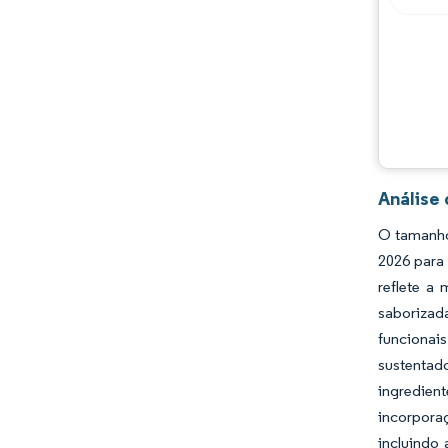
Análise
O tamanho
2026 para
reflete a
saborizad
funcionai
sustentad
ingredien
incorpora
incluindo