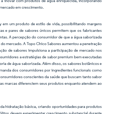
 a inovar com produtos de água enriquecida, incorporando
e mercado em crescimento.
em um produto de estilo de vida, possibilitando margens
s e pares de sabores únicos permitem que os fabricantes
ntas. A percepção do consumidor de que a água saborizada
ão do mercado. A Topo Chico Sabores aumentou a penetração
ção de sabores impulsiona a participação de mercado nos
nsumidores a estratégias de sabor premium bem executadas
oria de água saborizada. Além disso, os sabores botânicos e
demanda dos consumidores por ingredientes funcionais como
 consumidores conscientes da saúde que buscam tanto sabor
e as marcas diferenciem seus produtos enquanto atendem ao
 da hidratação básica, criando oportunidades para produtos
rólitos devem experimentar crescimento substancial durante