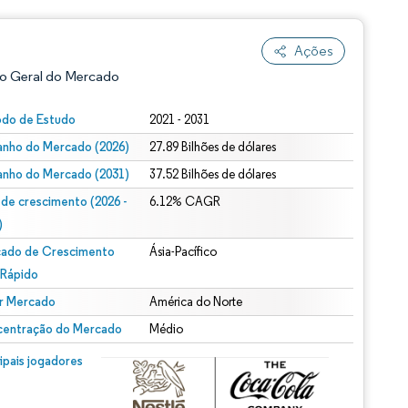
Ações
o Geral do Mercado
odo de Estudo
2021 - 2031
nho do Mercado (2026)
27.89 Bilhões de dólares
nho do Mercado (2031)
37.52 Bilhões de dólares
 de crescimento (2026 -
6.12% CAGR
)
ado de Crescimento
Ásia-Pacífico
ão conforme CC BY 4.0.
 Rápido
r Mercado
América do Norte
entração do Mercado
Médio
m © Mordor Intelligence. O reuso requer atribuição conforme CC BY 4.0.
cipais jogadores