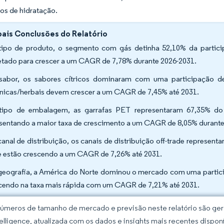
os de hidratação.
pais Conclusões do Relatório
tipo de produto, o segmento com gás detinha 52,10% da partic
etado para crescer a um CAGR de 7,78% durante 2026-2031.
sabor, os sabores cítricos dominaram com uma participação d
nicas/herbais devem crescer a um CAGR de 7,45% até 2031.
tipo de embalagem, as garrafas PET representaram 67,35% d
sentando a maior taxa de crescimento a um CAGR de 8,05% durante 
canal de distribuição, os canais de distribuição off-trade represe
e estão crescendo a um CAGR de 7,26% até 2031.
geografia, a América do Norte dominou o mercado com uma partici
cendo na taxa mais rápida com um CAGR de 7,21% até 2031.
úmeros de tamanho de mercado e previsão neste relatório são gera
elligence, atualizada com os dados e insights mais recentes disponí