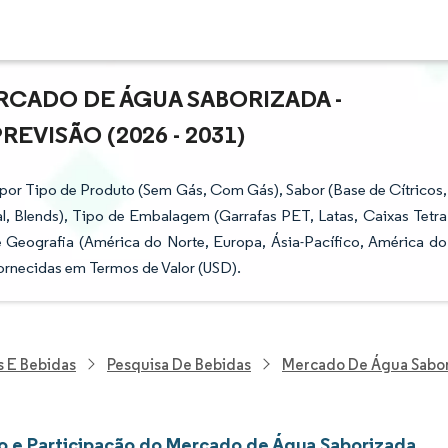
CADO DE ÁGUA SABORIZADA -
VISÃO (2026 - 2031)
or Tipo de Produto (Sem Gás, Com Gás), Sabor (Base de Cítricos,
al, Blends), Tipo de Embalagem (Garrafas PET, Latas, Caixas Tetra
 e Geografia (América do Norte, Europa, Ásia-Pacífico, América do
Fornecidas em Termos de Valor (USD).
s E Bebidas
Pesquisa De Bebidas
Mercado De Água Sabo
 e Participação do Mercado de Água Saborizada