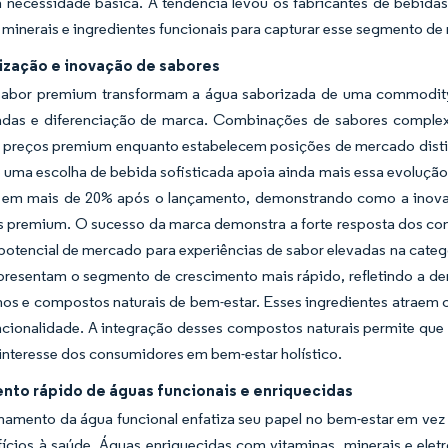
necessidade básica. A tendência levou os fabricantes de bebidas
 minerais e ingredientes funcionais para capturar esse segmento d
zação e inovação de sabores
 sabor premium transformam a água saborizada de uma commodity 
adas e diferenciação de marca. Combinações de sabores complexa
 preços premium enquanto estabelecem posições de mercado disti
 uma escolha de bebida sofisticada apoia ainda mais essa evoluç
r em mais de 20% após o lançamento, demonstrando como a inova
 premium. O sucesso da marca demonstra a forte resposta dos co
 potencial de mercado para experiências de sabor elevadas na categ
epresentam o segmento de crescimento mais rápido, refletindo a 
os e compostos naturais de bem-estar. Esses ingredientes atraem
ncionalidade. A integração desses compostos naturais permite qu
interesse dos consumidores em bem-estar holístico.
nto rápido de águas funcionais e enriquecidas
namento da água funcional enfatiza seu papel no bem-estar em vez
ícios à saúde. Águas enriquecidas com vitaminas, minerais e elet