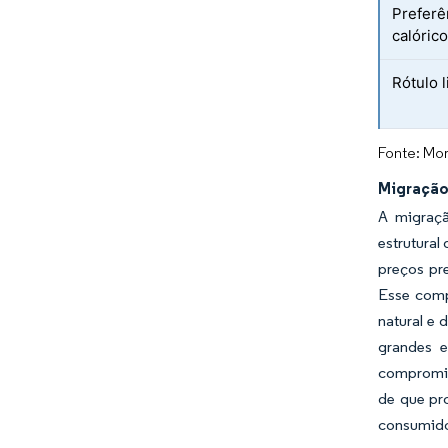
Preferê
calóric
Rótulo 
Fonte: Mor
Migração
A migraçã
estrutura
preços pr
Esse comp
natural e 
grandes e
compromis
de que pr
consumidor