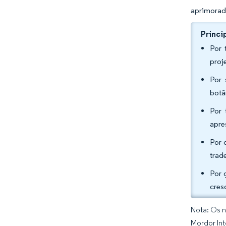
aprimorad
Princi
Por 
proj
Por 
botâ
Por 
apre
Por 
trad
Por 
cres
Nota: Os n
Mordor Int