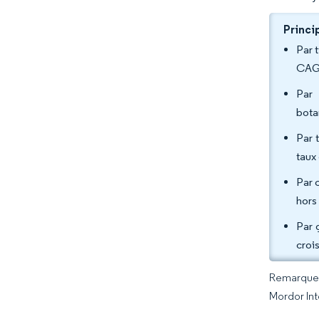
Princi
Par 
CAGR
Par 
bota
Par 
taux
Par 
hors
Par 
croi
Remarque :
Mordor Int