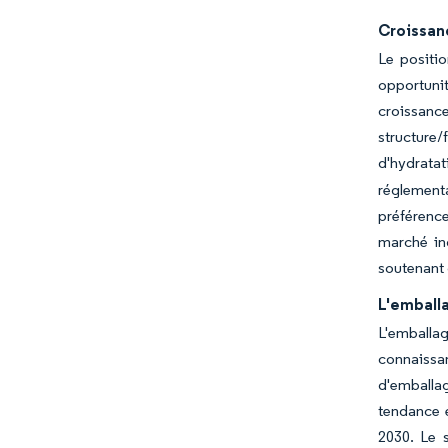
Croissanc
Le positio
opportuni
croissanc
structure/
d'hydrata
réglement
préférence
marché in
soutenant 
L'emball
L'emballag
connaissan
d'emballag
tendance e
2030. Le 