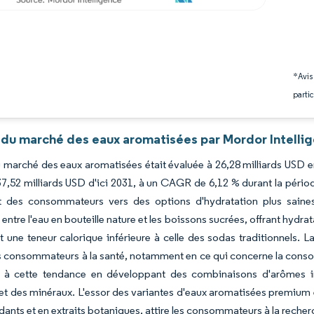
*Avis
partic
 du marché des eaux aromatisées par Mordor Intelli
du marché des eaux aromatisées était évaluée à 26,28 milliards USD e
37,52 milliards USD d'ici 2031, à un CAGR de 6,12 % durant la pério
t des consommateurs vers des options d'hydratation plus saines 
 entre l'eau en bouteille nature et les boissons sucrées, offrant hydra
 une teneur calorique inférieure à celle des sodas traditionnels. 
 consommateurs à la santé, notamment en ce qui concerne la consomma
 à cette tendance en développant des combinaisons d'arômes inn
et des minéraux. L'essor des variantes d'eaux aromatisées premium e
dants et en extraits botaniques, attire les consommateurs à la reche