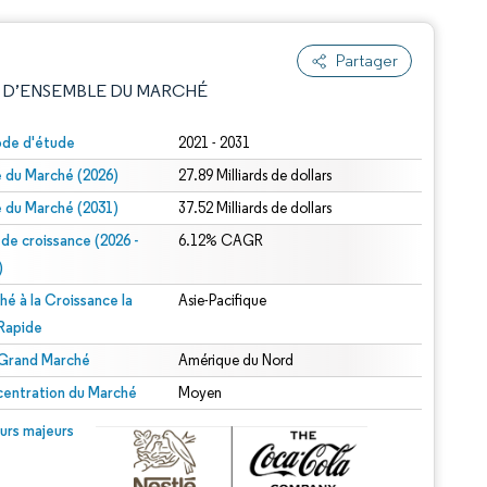
Partager
 D’ENSEMBLE DU MARCHÉ
ode d'étude
2021 - 2031
le du Marché (2026)
27.89 Milliards de dollars
le du Marché (2031)
37.52 Milliards de dollars
 de croissance (2026 -
6.12% CAGR
)
hé à la Croissance la
Asie-Pacifique
e attribution sous CC BY 4.0.
 Rapide
 Grand Marché
Amérique du Nord
entration du Marché
Moyen
© Mordor Intelligence. La réutilisation nécessite une attribution sous CC BY 4.0.
urs majeurs