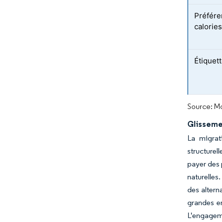
Préfére
calorie
Étiquet
Source: Mo
Glissemen
La migrat
structurel
payer des 
naturelle
des altern
grandes en
L'engageme