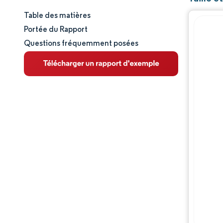
Table des matières
Taille et part de marché
Portée du Rapport
Questions fréquemment posées
Analyse du marché
Tendances et perspectives
Analyse des segments
Analyse géographique
Paysage concurrentiel
Acteurs majeurs
Évolutions de l'industrie