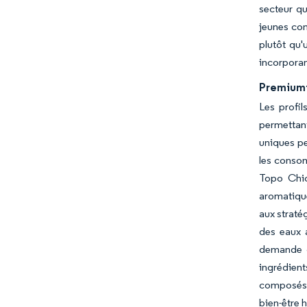
secteur qu
jeunes con
plutôt qu'
incorporan
Premiumi
Les profi
permettant
uniques pe
les conso
Topo Chic
aromatiqu
aux straté
des eaux a
demande d
ingrédient
composés n
bien-être h