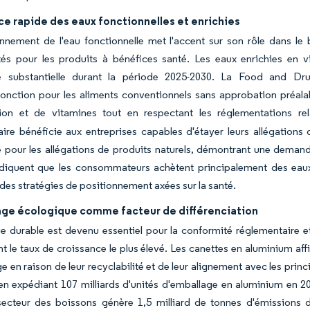
e rapide des eaux fonctionnelles et enrichies
nnement de l'eau fonctionnelle met l'accent sur son rôle dans le 
tés pour les produits à bénéfices santé. Les eaux enrichies en v
e substantielle durant la période 2025-2030. La Food and Dru
fonction pour les aliments conventionnels sans approbation préala
tion et de vitamines tout en respectant les réglementations re
aire bénéficie aux entreprises capables d'étayer leurs allégatio
 pour les allégations de produits naturels, démontrant une demand
diquent que les consommateurs achètent principalement des eaux f
des stratégies de positionnement axées sur la santé.
age écologique comme facteur de différenciation
e durable est devenu essentiel pour la conformité réglementaire et
t le taux de croissance le plus élevé. Les canettes en aluminium aff
e en raison de leur recyclabilité et de leur alignement avec les princi
n expédiant 107 milliards d'unités d'emballage en aluminium en 202
secteur des boissons génère 1,5 milliard de tonnes d'émissions 