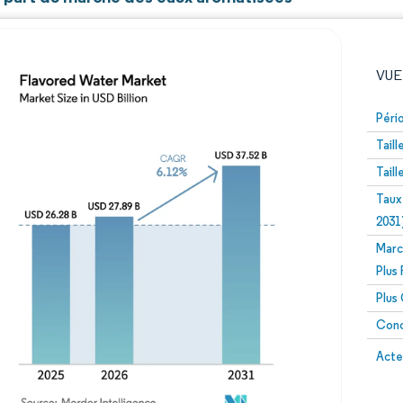
VUE
Péri
Tail
Tail
Taux
2031
Marc
Image © Mordor Intelligence. La réutilisation nécessite un
Plus
Plus
Conc
Image 
Acte