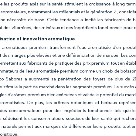
e les produits axés sur la santé stimulent la croissance à long te
sommateurs, notamment les millennials et la génération Z, considèr
une nécessité de base. Cette tendance a incité les fabricants de 
t des vitamines, des minéraux et des ingrédients fonctionnels pour
sation et innovation aromatique
ls aromatiques premium transforment l'eau aromatisée d'un produ
 des marges plus élevées et une différenciation de marque. Les co
rmettent aux fabricants de pratiquer des prix premium tout en établ
mmateurs de l'eau aromatisée premium comme un choix de boisson 
o Sabores a augmenté sa pénétration des foyers de plus de 2
e stimule la part de marché dans les segments premium. Le succès
gies d'arômes premium bien exécutées et valide le potentiel du marc
romatisées. De plus, les arômes botaniques et herbaux représente
es consommateurs pour des ingrédients fonctionnels tels que le
s séduisent les consommateurs soucieux de leur santé qui recherche
aturels permet aux marques de différencier leurs produits tout en
olistique.