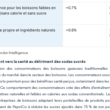
nce pour les boissons faibles en
+0.7%
s/sans calorie et sans sucre
te propre et ingrédients naturels
+0.6%
rdor Intelligence
t vers la santé au détriment des sodas sucrés
ion des consommateurs des boissons gazeuses traditionnelles 
le du marché dans le secteur des boissons. Les consommateurs soucie
prix premium pour des bénéfices santé perçus, notamment dans les p
s. Ce comportement des consommateurs crée des effets d'entraînem
atives naturelles et faibles en calories aux sodas conventionnels. L
treprises de boissons adaptant leurs portefeuilles de produits p
nt de PepsiCo à réduire les sucres ajoutés dans 75 % de son porte