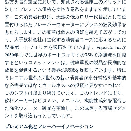
処方を含む製品において、知覚される健康上のメリットに
対してプレミアム価格を支払う意欲をますます示していま
す。この消費者行動は、天然の低カロリー代替品として位
置付けられたフレーバーウォーターにプラスの波及効果を
もたらします。この変革は個人の嗜好を超えて広がってお
り、大手飲料会社は進化する消費者ニーズに応えるために
製品ポートフォリオを適応させています。PepsiCo Inc.が
2030年までに世界のポートフォリオの75%で添加糖を削減
するというコミットメントは、健康重視の製品が長期的な
成長を促進するという業界の認識を反映しています。特に
ミレニアル世代とZ世代の若い消費者が水分補給を基本的
な必需品ではなくウェルネスへの投資と見なすにつれて、
このシフトは強まり続けています。このトレンドにより、
飲料メーカーはビタミン、ミネラル、機能性成分を配合し
た強化ウォーター製品を革新し、この成長する市場セグメ
ントを取り込もうとしています。
プレミアム化とフレーバーイノベーション