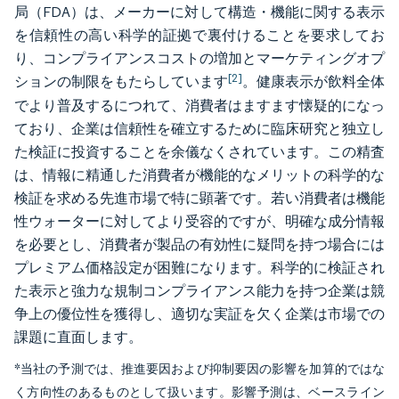
局（FDA）は、メーカーに対して構造・機能に関する表示
を信頼性の高い科学的証拠で裏付けることを要求してお
り、コンプライアンスコストの増加とマーケティングオプ
[2]
ションの制限をもたらしています
。健康表示が飲料全体
でより普及するにつれて、消費者はますます懐疑的になっ
ており、企業は信頼性を確立するために臨床研究と独立し
た検証に投資することを余儀なくされています。この精査
は、情報に精通した消費者が機能的なメリットの科学的な
検証を求める先進市場で特に顕著です。若い消費者は機能
性ウォーターに対してより受容的ですが、明確な成分情報
を必要とし、消費者が製品の有効性に疑問を持つ場合には
プレミアム価格設定が困難になります。科学的に検証され
た表示と強力な規制コンプライアンス能力を持つ企業は競
争上の優位性を獲得し、適切な実証を欠く企業は市場での
課題に直面します。
*当社の予測では、推進要因および抑制要因の影響を加算的ではな
く方向性のあるものとして扱います。影響予測は、ベースライン