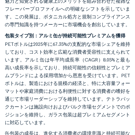
魅力と知覚される健康上のメリットを組み合わせた複雑な
フレーバープロファイルへの明確なシフトを示していま
す。この発展は、ボタニカル処方と規制コンプライアンス
の専門知識を持つメーカーに市場機会を創出しています。
包装タイプ別：アルミ缶が持続可能性プレミアムを獲得
PETボトルは2025年に67.35%の支配的な市場シェアを維持
しており、コスト効率と広範な消費者受容性に支えられて
います。アルミ缶は年平均成長率（CAGR）8.05%と最も
高い成長率を示しており、持続可能性の信頼性とプレミア
ムブランドによる採用増加から恩恵を受けています。PET
ボトルは、製造における規模の経済と、特に大容量フォー
マットや家庭消費における利便性に対する消費者の嗜好を
通じて市場リーダーシップを維持しています。テトラパッ
クカートンは施設向けおよびバルク市場セグメントでのポ
ジションを維持し、ガラス包装は超プレミアムセグメント
に対応しています。
缶包装の成長は、進化する消費者の環境意識と持続可能な