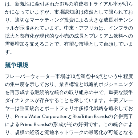
は、新規性に牽引された37%の消費者トライアル率が明ら
かになっていますが、市場認知度は依然として限られてお
り、適切なマーケティング投資による大きな成長ポテンシ
ャルが示唆されています。中東・アフリカは、インフラの
拡大と都市化が現代的な小売の成長とプレミアム飲料への
需要増加を支えることで、有望な市場として台頭していま
す。
競争環境
フレーバーウォーター市場は10点満点中6点という中程度
の集中度を示しており、業界構造と戦略的ポジショニング
を再形成する継続的な統合の取り組みの中で、重要な競争
ダイナミクスが存在することを示しています。主要プレー
ヤーは垂直統合とポートフォリオ多様化戦略を追求してお
り、Primo Water CorporationとBlueTriton Brandsの合併完了
によるPrimo Brandsの形成がその好例です。この統合によ
り、規模の経済と流通ネットワークの最適化が可能となる