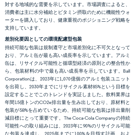
対する地域的な需要を示しています。市場調査によると、
消費者は主に水分補給とビタミン摂取のために機能性ウォ
ーターを購入しており、健康重視のポジショニング戦略を
支持しています。
差別化要因としての環境配慮型包装
持続可能な包装は規制遵守と市場差別化に不可欠となって
おり、アルミ缶が最も高い成長率を示しています。アルミ
缶は、リサイクル可能性と循環型経済の原則との整合性か
ら、包装材料の中で最も高い成長率を示しています。Ball
Corporationは、2023年に1,070億個のアルミ包装ユニット
を出荷し、2030年までにリサイクル素材85%という目標を
設定することでこのトレンドを実証しました。飲料業界は
年間15億トンのCO2e排出量を生み出しており、原材料と
包装が58%を占めているため、持続可能な包装は排出量削
減目標にとって重要です。The Coca-Cola Companyの持続
可能性への取り組みには、2023年に90%のリサイクル可能
な包装を達成し、2025年までに100%を目指す計画、およ