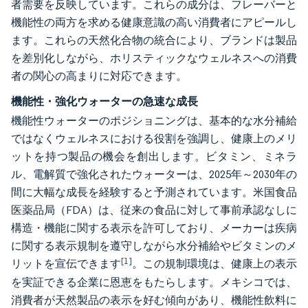
者需要を反映しています。これらの成分は、フレーバーと
機能性の両方を求める健康意識の高い消費者にアピールし
ます。これらの天然化合物の統合により、ブランドは製品
を差別化しながら、ホリスティックなウェルネスへの消費
者の関心の高まりに対応できます。
機能性・強化ウォーターの急速な成長
機能性ウォーターのポジショニングは、基本的な水分補給
ではなくウェルネスにおける役割を強調し、健康上のメリ
ットを持つ製品の機会を創出します。ビタミン、ミネラ
ル、電解質で強化されたウォーターは、2025年～2030年の
間に大幅な成長を経験すると予測されています。米国食品
医薬品局（FDA）は、従来の食品に対して事前承認なしに
構造・機能に関する表示を許可しており、メーカーは疾病
に関する表示規制を遵守しながら水分補給やビタミンのメ
[1]
リットを宣伝できます
。この規制環境は、健康上の表示
を実証できる企業に恩恵をもたらします。メキシコでは、
消費者が天然製品の表示を好む傾向があり、機能性飲料に