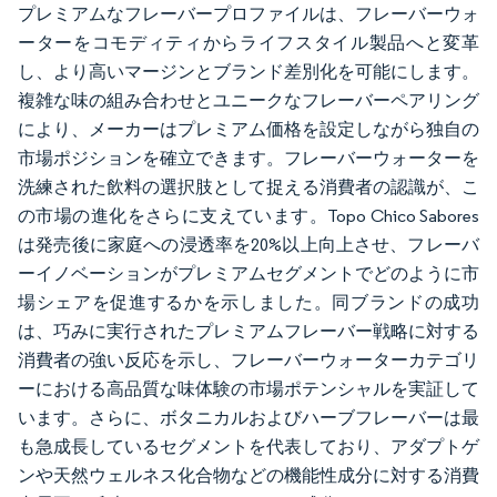
プレミアムなフレーバープロファイルは、フレーバーウォ
ーターをコモディティからライフスタイル製品へと変革
し、より高いマージンとブランド差別化を可能にします。
複雑な味の組み合わせとユニークなフレーバーペアリング
により、メーカーはプレミアム価格を設定しながら独自の
市場ポジションを確立できます。フレーバーウォーターを
洗練された飲料の選択肢として捉える消費者の認識が、こ
の市場の進化をさらに支えています。Topo Chico Sabores
は発売後に家庭への浸透率を20%以上向上させ、フレーバ
ーイノベーションがプレミアムセグメントでどのように市
場シェアを促進するかを示しました。同ブランドの成功
は、巧みに実行されたプレミアムフレーバー戦略に対する
消費者の強い反応を示し、フレーバーウォーターカテゴリ
ーにおける高品質な味体験の市場ポテンシャルを実証して
います。さらに、ボタニカルおよびハーブフレーバーは最
も急成長しているセグメントを代表しており、アダプトゲ
ンや天然ウェルネス化合物などの機能性成分に対する消費