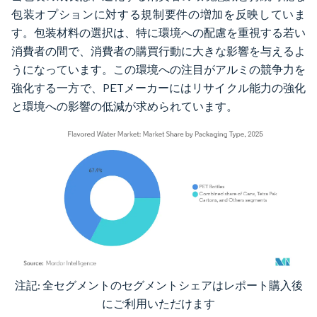
包装オプションに対する規制要件の増加を反映していま
す。包装材料の選択は、特に環境への配慮を重視する若い
消費者の間で、消費者の購買行動に大きな影響を与えるよ
うになっています。この環境への注目がアルミの競争力を
強化する一方で、PETメーカーにはリサイクル能力の強化
と環境への影響の低減が求められています。
注記: 全セグメントのセグメントシェアはレポート購入後
画像 © Mordor Intelligence。再利用にはCC BY 4.0の表示が必要です。
にご利用いただけます