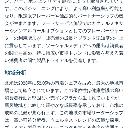
ン、バー、ホスピタリティ施設によって牽引されていま
す。このポジショニングにより、より高い利益率が可能と
なり、限定版フレーバーや独占的なパートナーシップの機
会が生まれます。フードサービス施設でのカクテルミキサ
ーやノンアルコールオプションとしてのフレーバーウォー
ターの利用増加が、販売量の成長とブランド認知度の向上
に貢献しています。ソーシャルメディアへの露出は消費者
の関心を高め、特に幅広い市場トレンドに影響を与える若
い消費者の間で製品トライアルを促進します。
地域分析
北米は2025年に32.85%の市場シェアを占め、最大の地域市
場として確立されています。この優位性は健康意識の高い
消費者行動と堅固な小売インフラから生まれていますが、
新興地域と比較して緩やかな成長率を示しており、市場の
成熟の兆候が見られます。この地域の市場リーダーシップ
は、高い可処分所得、ウェルネストレンドの広範な採用、
プレミアム製品のポジショニングを支える高度な流通ネッ