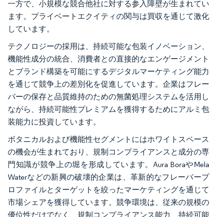
一方で、小規模な競合他社に対する参入障壁が生まれてい
ます。プライベートエクイティの関与は買収を通じて激化
しています。
テクノロジーの採用は、持続可能な包装イノベーション、
機能性成分の統合、消費者との直接的なエンゲージメント
とブランド構築を可能にするデジタルマーケティング能力
を通じて競争上の差別化を促進しています。企業はフレー
バーの保存と品質維持のための無菌処理システムを活用し
ながら、持続可能性プレミアムを獲得するためにアルミ包
装能力に投資しています。
ボタニカルおよび機能性セグメントにはホワイトスペース
の機会が生まれており、規制コンプライアンスと成分の専
門知識が競争上の堀を形成しています。Aura BoraやMela
Waterなどの新興の破壊的企業は、革新的なフレーバープ
ロファイルとターゲットを絞ったマーケティングを通じて
市場シェアを獲得しています。競争環境は、従来の規模の
優位性だけでなく、規制コンプライアンス能力、持続可能