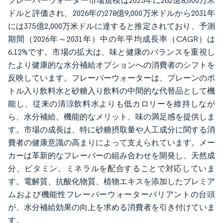
フレーバーウォーター市場規模は2025年に262億8,000万米
ドルと評価され、2026年の278億9,000万米ドルから2031年
には375億2,000万米ドルに達すると推定されており、予測
期間（2026年～2031年）中の年平均成長率（CAGR）は
6.12%です。市場の拡大は、味と健康のバランスを重視し
たより健康的な水分補給オプションへの消費者のシフトを
反映しています。フレーバーウォーターは、プレーンのボ
トル入り飲料水と砂糖入り飲料の中間的な代替品として機
能し、従来の清涼飲料水よりも低カロリーを維持しなが
ら、水分補給、機能的なメリット、味の満足感を提供しま
す。市場の成長は、特に砂糖摂取量や人工成分に関する消
費者の健康意識の高まりによって支えられています。メー
カーは革新的なフレーバーの組み合わせを開発し、天然成
分、ビタミン、ミネラルを配合することで対応していま
す。電解質、抗酸化物質、植物エキスを添加したプレミア
ムおよび機能性フレーバーウォーターバリアントの台頭
が、水分補給効果の向上を求める消費者を引き付けていま
す。