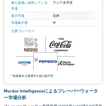
最も急速に成長している
アジア太平洋
市場
最大市場
北米
市場集中度
中
画像 © Mordor Intelligence。再利用にはCC BY 4.0の表示が必要です。
主要プレーヤー
*免責事項:主要選手の並び順不同
Mordor Intelligenceによるフレーバーウォータ
ー市場分析