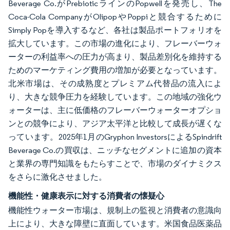
Beverage Co.がPrebioticラインのPopwellを発売し、The
Coca-Cola CompanyがOlipopやPoppiと競合するために
Simply Popを導入するなど、各社は製品ポートフォリオを
拡大しています。この市場の進化により、フレーバーウォ
ーターの利益率への圧力が高まり、製品差別化を維持する
ためのマーケティング費用の増加が必要となっています。
北米市場は、その成熟度とプレミアム代替品の流入によ
り、大きな競争圧力を経験しています。この地域の強化ウ
ォーターは、主に低価格のフレーバーウォーターオプショ
ンとの競争により、アジア太平洋と比較して成長が遅くな
っています。2025年1月のGryphon InvestorsによるSpindrift
Beverage Co.の買収は、ニッチなセグメントに追加の資本
と業界の専門知識をもたらすことで、市場のダイナミクス
をさらに激化させました。
機能性・健康表示に対する消費者の懐疑心
機能性ウォーター市場は、規制上の監視と消費者の意識向
上により、大きな障壁に直面しています。米国食品医薬品