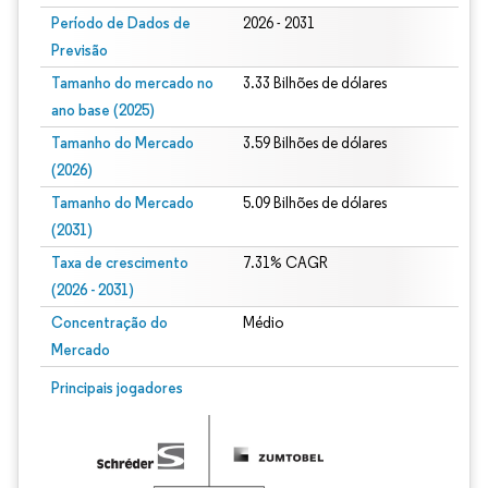
Período de Dados de
2026 - 2031
Previsão
Tamanho do mercado no
3.33 Bilhões de dólares
ano base (2025)
Tamanho do Mercado
3.59 Bilhões de dólares
(2026)
Tamanho do Mercado
5.09 Bilhões de dólares
(2031)
Taxa de crescimento
7.31% CAGR
(2026 - 2031)
Concentração do
Médio
Mercado
Imagem © Mordor Intelligence. O reuso requer atribuição conforme CC BY 4.0.
Principais jogadores