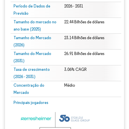
Período de Dados de
2026 - 2031
Previsão
Tamanho do mercado no
22.44 Bilhões de dólares
ano base (2025)
Tamanho do Mercado
23.14 Bilhões de dólares
(2026)
Tamanho do Mercado
26.91 Bilhões de dólares
(2031)
Taxa de crescimento
3.06% CAGR
(2026 - 2031)
Concentração do
Médio
Mercado
Imagem © Mordor Intelligence. O reuso requer atribuição conforme CC BY 4.0.
Principais jogadores