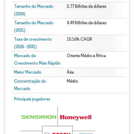
Tamanho do Mercado
2.77 Bilhões de dólares
(2026)
Tamanho do Mercado
4.49 Bilhões de dólares
(2031)
Taxa de crescimento
10.16% CAGR
(2026 - 2031)
Mercado de
Oriente Médio e África
Crescimento Mais Rápido
Maior Mercado
Ásia
Concentração do
Médio
Mercado
Imagem © Mordor Intelligence. O reuso requer atribuição conforme CC BY 4.0.
Principais jogadores