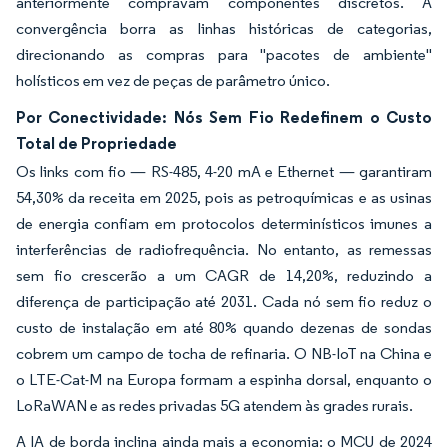
anteriormente compravam componentes discretos. A
convergência borra as linhas históricas de categorias,
direcionando as compras para "pacotes de ambiente"
holísticos em vez de peças de parâmetro único.
Por Conectividade: Nós Sem Fio Redefinem o Custo
Total de Propriedade
Os links com fio — RS-485, 4-20 mA e Ethernet — garantiram
54,30% da receita em 2025, pois as petroquímicas e as usinas
de energia confiam em protocolos determinísticos imunes a
interferências de radiofrequência. No entanto, as remessas
sem fio crescerão a um CAGR de 14,20%, reduzindo a
diferença de participação até 2031. Cada nó sem fio reduz o
custo de instalação em até 80% quando dezenas de sondas
cobrem um campo de tocha de refinaria. O NB-IoT na China e
o LTE-Cat-M na Europa formam a espinha dorsal, enquanto o
LoRaWAN e as redes privadas 5G atendem às grades rurais.
A IA de borda inclina ainda mais a economia: o MCU de 2024