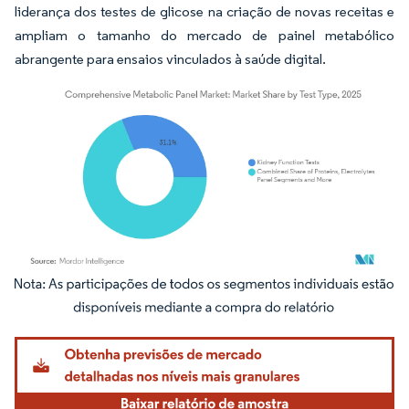
liderança dos testes de glicose na criação de novas receitas e
ampliam o tamanho do mercado de painel metabólico
abrangente para ensaios vinculados à saúde digital.
Imagem © Mordor Intelligence. O reuso requer atribuição conforme CC BY 4.0.