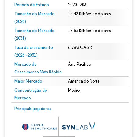
Período de Estudo
2020 - 2031
Tamanho do Mercado
13.42 Bilhões de dólares
(2026)
Tamanho do Mercado
18.63 Bilhões de dólares
(2031)
Taxa de crescimento
6.78% CAGR
(2026 - 2031)
Mercado de
Ásia-Pacífico
Crescimento Mais Rápido
Maior Mercado
América do Norte
Concentração do
Médio
Mercado
Imagem © Mordor Intelligence. O reuso requer atribuição conforme CC BY 4.0.
Principais jogadores