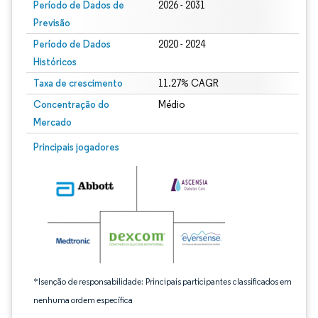
Período de Dados de
2026 - 2031
Previsão
Período de Dados
2020 - 2024
Históricos
Taxa de crescimento
11.27% CAGR
Concentração do
Médio
Mercado
Imagem © Mordor Intelligence. O reuso requer atribuição conforme CC BY 4.0.
Principais jogadores
*Isenção de responsabilidade: Principais participantes classificados em
nenhuma ordem específica