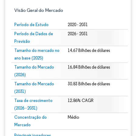
Visão Geral do Mercado
Período de Estudo
2020 - 2031
Período de Dados de
2026 - 2031
Previsão
Tamanho do mercado no
14.67 Bilhões de dólares
ano base (2025)
Tamanho do Mercado
16.84 Bilhões de dólares
(2026)
Tamanho do Mercado
30.83 Bilhões de dólares
(2031)
Taxa de crescimento
12.86% CAGR
(2026 - 2031)
Concentração do
Médio
Mercado
Imagem © Mordor Intelligence. O reuso requer atribuição conforme CC BY 4.0.
Principais jogadores