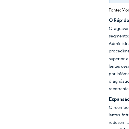
Fonte: Mor
O Rápido
O agravam
segmentos
Administr
procedime
superior 
lentes des
por biôme
diagnósti
recorrente
Expansão
O reembols
lentes in
reduzem a