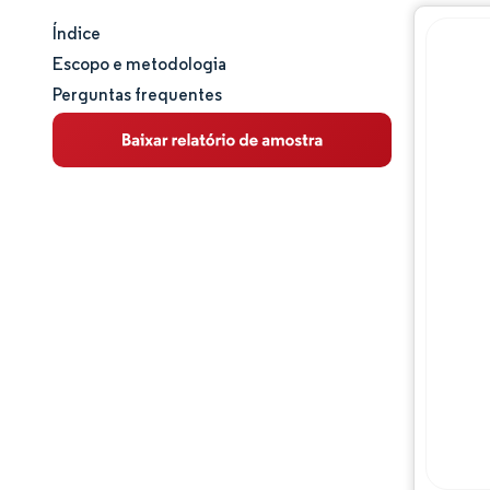
Índice
Tamanho e participação de mercado
Escopo e metodologia
Perguntas frequentes
Análise de mercado
Tendências e insights
Análise de segmentos
Análise geográfica
Panorama regulatório
Panorama competitivo
Principais jogadores
Oportunidades e perspectivas