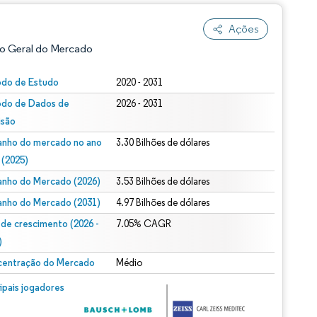
Ações
o Geral do Mercado
odo de Estudo
2020 - 2031
odo de Dados de
2026 - 2031
isão
nho do mercado no ano
3.30 Bilhões de dólares
 (2025)
nho do Mercado (2026)
3.53 Bilhões de dólares
ão conforme CC BY 4.0.
nho do Mercado (2031)
4.97 Bilhões de dólares
 de crescimento (2026 -
7.05% CAGR
)
entração do Mercado
Médio
m © Mordor Intelligence. O reuso requer atribuição conforme CC BY 4.0.
cipais jogadores