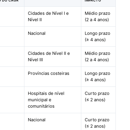
O DO CAGR
IMPACTO
Cidades de Nível I e
Médio prazo
Nível II
(2 a 4 anos)
Nacional
Longo prazo
(≥ 4 anos)
Cidades de Nível II e
Médio prazo
Nível III
(2 a 4 anos)
Províncias costeiras
Longo prazo
(≥ 4 anos)
Hospitais de nível
Curto prazo
municipal e
(≤ 2 anos)
comunitários
Nacional
Curto prazo
(≤ 2 anos)