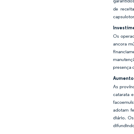
garantido
de recei
capsuloto
Investime
Os operad
ancora múl
financiame
manutenç
presença d
Aumento 
As provín
catarata 
facoemuls
adotam fe
diário. O
difundindo