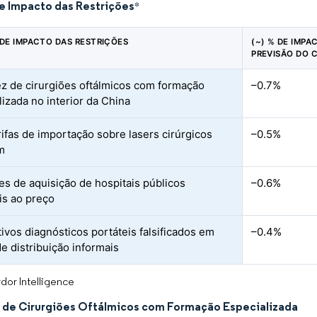
de Impacto das Restrições
*
 DE IMPACTO DAS RESTRIÇÕES
(~) % DE IMPA
PREVISÃO DO 
z de cirurgiões oftálmicos com formação
–0.7%
lizada no interior da China
rifas de importação sobre lasers cirúrgicos
–0.5%
m
ões de aquisição de hospitais públicos
–0.6%
is ao preço
tivos diagnósticos portáteis falsificados em
–0.4%
de distribuição informais
dor Intelligence
 de Cirurgiões Oftálmicos com Formação Especializada