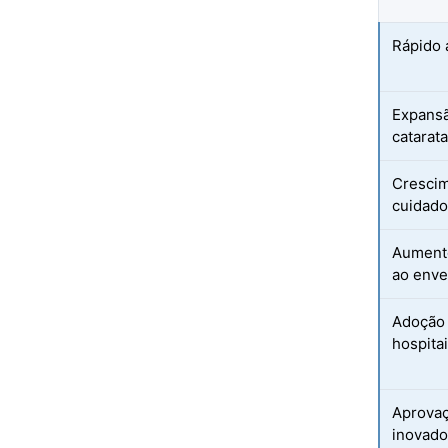
Rápido 
Expansã
catarat
Crescim
cuidados
Aumento
ao enve
Adoção 
hospita
Aprovaç
inovado