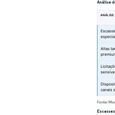
Análise 
ANÁLISE
Escasse
especia
Altas ta
premiu
Licitaç
sensíve
Disposi
canais 
Fonte: Mor
Escassez