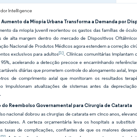
dor Intelligence
 Aumento da Miopia Urbana Transforma a Demanda por Disp
ento da miopia juvenil reorientou os gastos das famílias de ócul
 de alta margem dentro do mercado de Dispositivos Oftálmicos d
ação Nacional de Produtos Médicos agora estendem a correção cirú
[1]
ntos exclusivos para adultos
. Clínicas comunitárias implantam
a 95%, acelerando a detecção precoce e encaminhando referências
cartáveis diárias que prometem controle do alongamento axial, imp
tros de comprimento axial que monitoram os resultados terap
co impulsionam atualizações de sistemas antes da depreciaç
.
 do Reembolso Governamental para Cirurgia de Catarata
o nacional dobrou as cirurgias de catarata em cinco anos, elevand
traoculares. A certeza orçamentária leva os hospitais a substit
s taxas de complicações, confiantes de que os maiores desem
[2]