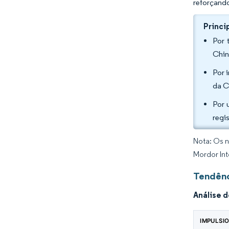
reforçando
Princi
Por 
Chin
Por 
da C
Por 
regi
Nota: Os n
Mordor Int
Tendênc
Análise 
IMPULSI