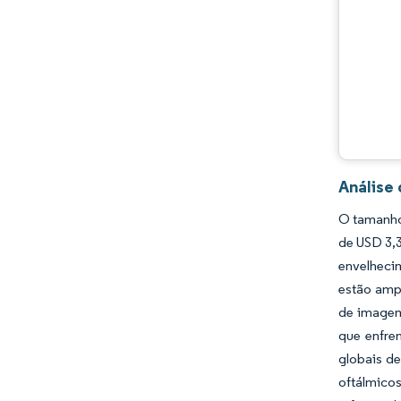
Desenvolvimentos da indústria
Análise
O tamanho 
de USD 3,
envelheci
estão amp
de imagem
que enfre
globais de
oftálmico