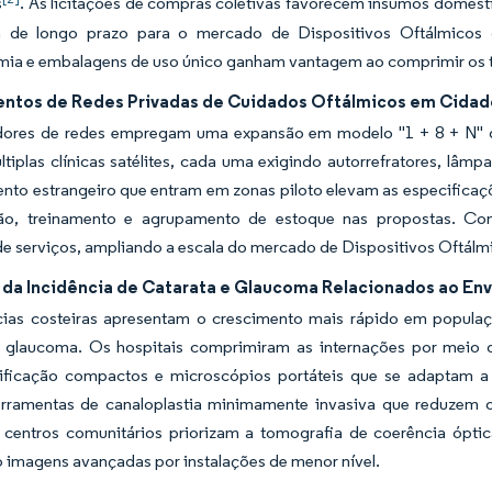
s
. As licitações de compras coletivas favorecem insumos domés
ta de longo prazo para o mercado de Dispositivos Oftálmico
mia e embalagens de uso único ganham vantagem ao comprimir os te
ntos de Redes Privadas de Cuidados Oftálmicos em Cidades d
ores de redes empregam uma expansão em modelo "1 + 8 + N" de hu
tiplas clínicas satélites, cada uma exigindo autorrefratores, lâm
nto estrangeiro que entram em zonas piloto elevam as especificaçõ
ão, treinamento e agrupamento de estoque nas propostas. Co
e serviços, ampliando a escala do mercado de Dispositivos Oftálmi
da Incidência de Catarata e Glaucoma Relacionados ao En
cias costeiras apresentam o crescimento mais rápido em popula
e glaucoma. Os hospitais comprimiram as internações por meio de
ificação compactos e microscópios portáteis que se adaptam a 
rramentas de canaloplastia minimamente invasiva que reduzem
s centros comunitários priorizam a tomografia de coerência ópt
 imagens avançadas por instalações de menor nível.