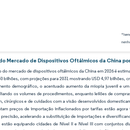
*Isen
nenhu
 do Mercado de Dispositivos Oftálmicos da China por
do mercado de dispositivos oftálmicos da China em 2026 é estimad
30 bilhões, com projeções para 2031 mostrando USD 4,97 bilhões, 
mento demográfico, o acentuado aumento da miopia juvenil e um 
liando os volumes de procedimentos, enquanto leilões de compra
, cirúrgicos e de cuidados com a visão desenvolvidos domesticam
ntam preços de importação inflacionados por tarifas estão agora
 precisão, acelerando a substituição de importações e diversifica
s estão equipando cidades de Nível II e Nível III com conjuntos 