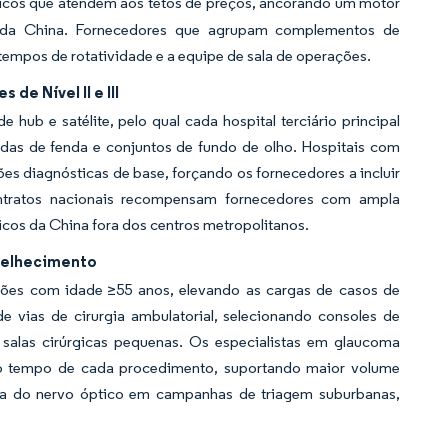
ticos que atendem aos tetos de preços, ancorando um motor
s da China. Fornecedores que agrupam complementos de
mpos de rotatividade e a equipe de sala de operações.
e Nível II e III
b e satélite, pelo qual cada hospital terciário principal
padas de fenda e conjuntos de fundo de olho. Hospitais com
es diagnósticas de base, forçando os fornecedores a incluir
ntratos nacionais recompensam fornecedores com ampla
cos da China fora dos centros metropolitanos.
velhecimento
ções com idade ≥55 anos, elevando as cargas de casos de
 vias de cirurgia ambulatorial, selecionando consoles de
salas cirúrgicas pequenas. Os especialistas em glaucoma
 o tempo de cada procedimento, suportando maior volume
ica do nervo óptico em campanhas de triagem suburbanas,