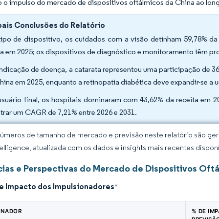
 o impulso do mercado de dispositivos oftálmicos da China ao lon
pais Conclusões do Relatório
tipo de dispositivo, os cuidados com a visão detinham 59,78% da
a em 2025; os dispositivos de diagnóstico e monitoramento têm p
indicação de doença, a catarata representou uma participação de 
hina em 2025, enquanto a retinopatia diabética deve expandir-se a
usuário final, os hospitais dominaram com 43,62% da receita em 2
strar um CAGR de 7,21% entre 2026 e 2031.
úmeros de tamanho de mercado e previsão neste relatório são gera
elligence, atualizada com os dados e insights mais recentes disponí
ias e Perspectivas do Mercado de Dispositivos Oft
de Impacto dos Impulsionadores
*
ONADOR
% DE IM