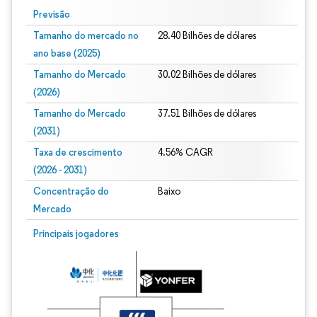
Previsão
Tamanho do mercado no
28.40 Bilhões de dólares
ano base (2025)
Tamanho do Mercado
30.02 Bilhões de dólares
(2026)
Tamanho do Mercado
37.51 Bilhões de dólares
(2031)
Taxa de crescimento
4.56% CAGR
(2026 - 2031)
Concentração do
Baixo
Mercado
Imagem © Mordor Intelligence. O reuso requer atribuição conforme CC BY 4.0.
Principais jogadores