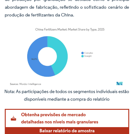
abordagem de fabricação, refletindo o sofisticado cenário de
produção de fertilizantes da China.
Imagem © Mordor Intelligence. O reuso requer atribuição conforme CC BY 4.0.