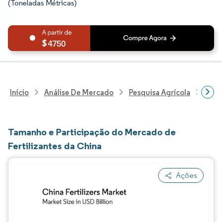
(Toneladas Métricas)
4750
Início
Análise De Mercado
Pesquisa Agrícola
Pesq
Tamanho e Participação do Mercado de
Fertilizantes da China
Ações