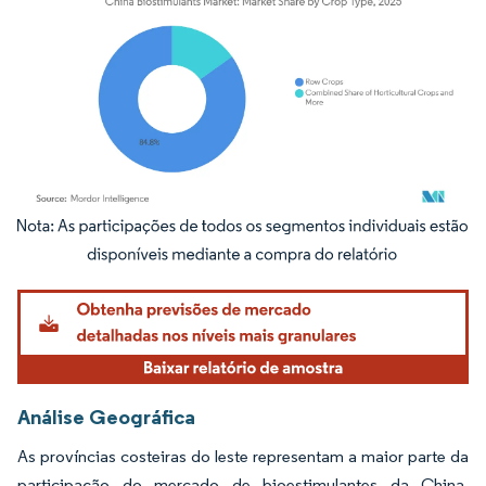
Imagem © Mordor Intelligence. O reuso requer atribuição conforme CC BY 4.0.
Análise Geográfica
As províncias costeiras do leste representam a maior parte da
participação do mercado de bioestimulantes da China,