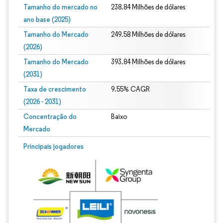
Tamanho do mercado no
238.84 Milhões de dólares
ano base (2025)
Tamanho do Mercado
249.58 Milhões de dólares
(2026)
Tamanho do Mercado
393.84 Milhões de dólares
(2031)
Taxa de crescimento
9.55% CAGR
(2026 - 2031)
Concentração do
Baixo
Mercado
Imagem © Mordor Intelligence. O reuso requer atribuição conforme CC BY 4.0.
Principais jogadores