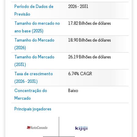
Período de Dados de
2026 - 2031
Previsão
Tamanho do mercado no
17.82 Bilhões de dólares
ano base (2025)
Tamanho do Mercado
18.90 Bilhões de dólares
(2026)
Tamanho do Mercado
26.19 Bilhões de dólares
(2031)
Taxa de crescimento
6.74% CAGR
(2026 - 2031)
Concentração do
Baixo
Mercado
Imagem © Mordor Intelligence. O reuso requer atribuição conforme CC BY 4.0.
Principais jogadores