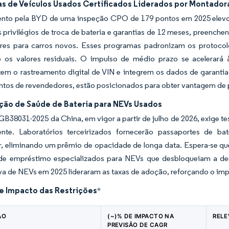
s de Veículos Usados Certificados Liderados por Montado
nto pela BYD de uma inspeção CPO de 179 pontos em 2025 elevou
 privilégios de troca de bateria e garantias de 12 meses, preenche
es para carros novos. Esses programas padronizam os protocolo
 os valores residuais. O impulso de médio prazo se acelerar
m o rastreamento digital de VIN e integrem os dados de garantia 
tos de revendedores, estão posicionados para obter vantagem de 
ação de Saúde de Bateria para NEVs Usados
B38031-2025 da China, em vigor a partir de julho de 2026, exige te
nte. Laboratórios terceirizados fornecerão passaportes de b
, eliminando um prêmio de opacidade de longa data. Espera-se que
de empréstimo especializados para NEVs que desbloqueiam a de
iva de NEVs em 2025 lideraram as taxas de adoção, reforçando o i
de Impacto das Restrições
*
ÃO
(~)% DE IMPACTO NA
RELE
PREVISÃO DE CAGR