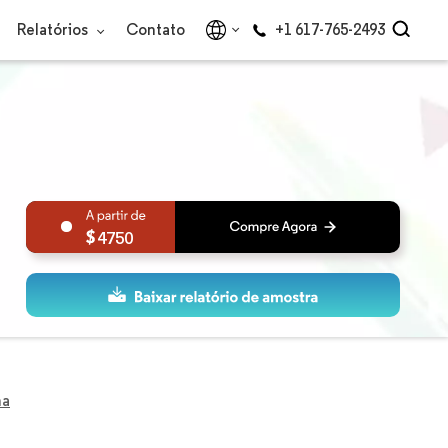
Relatórios
Contato
+1 617-765-2493
4750
na