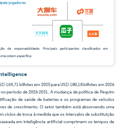
m © Mordor Intelligence. O reuso requer atribuição conforme CC BY 4.0.
cipais jogadores
ção de responsabilidade: Principais participantes classificados em
ma ordem específica
ntelligence
SD 169,71 bilhões em 2025 para USD 180,18 bilhões em 2026
% no período de 2026-2031. A mudança de política de Pequim
rtificação de saúde de baterias e os programas de veículos
ores de crescimento. O setor também está absorvendo uma
 ciclos de troca à medida que os intervalos de substituição
 baseada em inteligência artificial comprimem os tempos de