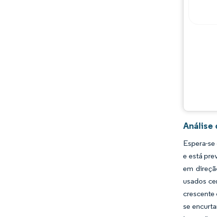
Análise
Espera-se
e está pre
em direçã
usados ce
crescente 
se encurta