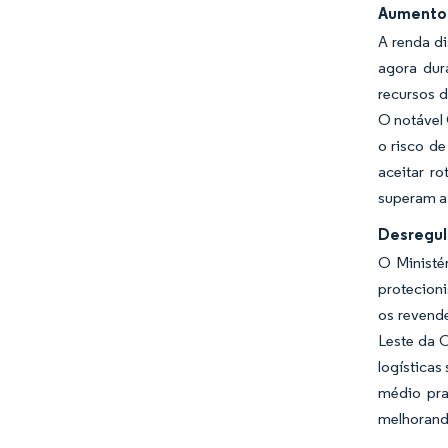
Aumento 
A renda d
agora dur
recursos 
O notável
o risco d
aceitar r
superam a
Desregul
O Ministé
protecion
os revend
Leste da 
logísticas
médio pra
melhorand