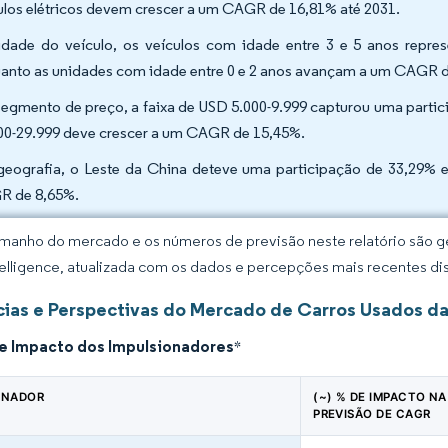
ulos elétricos devem crescer a um CAGR de 16,81% até 2031.
idade do veículo, os veículos com idade entre 3 e 5 anos repr
anto as unidades com idade entre 0 e 2 anos avançam a um CAGR 
segmento de preço, a faixa de USD 5.000-9.999 capturou uma part
00-29.999 deve crescer a um CAGR de 15,45%.
geografia, o Leste da China deteve uma participação de 33,29%
 de 8,65%.
manho do mercado e os números de previsão neste relatório são ge
elligence, atualizada com os dados e percepções mais recentes di
ias e Perspectivas do Mercado de Carros Usados da
de Impacto dos Impulsionadores
*
ONADOR
(~) % DE IMPACTO NA
PREVISÃO DE CAGR