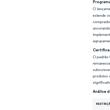
Programa
O lançame
estende os
comprador
ancorando
implemente
agrupamen
Certific
O padrão G
remanesce
subscrever
produtos 
significat
Análise 
RESTRIÇ