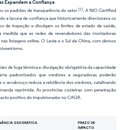
ras Expandem a Confiança
[2]
 os padrões de transparência do setor
. A NIO Certified
ndo a lacuna de confiança que historicamente direcionava os
s de inspeção e divulgam os limites de estado de saúde,
á à medida que as redes de revendedores das montadoras
nas listagens online. O Leste e o Sul da China, com densos
pioneirismo.
stes de fuga térmica e divulgação obrigatória da capacidade
ateria padronizados que credores e seguradoras poderão
 o arcabouço reduza a relutância dos credores, catalisando
manda reprimida. As províncias costeiras com penetração
mpacto positivo do impulsionador no CAGR.
VÂNCIA GEOGRÁFICA
PRAZO DE
IMPACTO