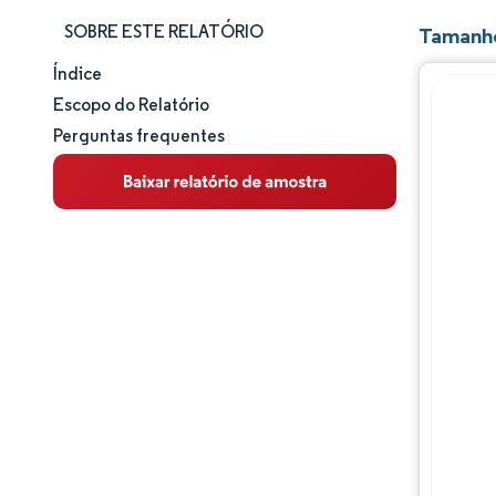
SOBRE ESTE RELATÓRIO
Tamanho
Índice
Tamanho e participação de mercado
Escopo do Relatório
Perguntas frequentes
Análise de mercado
Tendências e insights
Análise de segmentos
Análise geográfica
Panorama competitivo
Principais jogadores
Desenvolvimentos da indústria