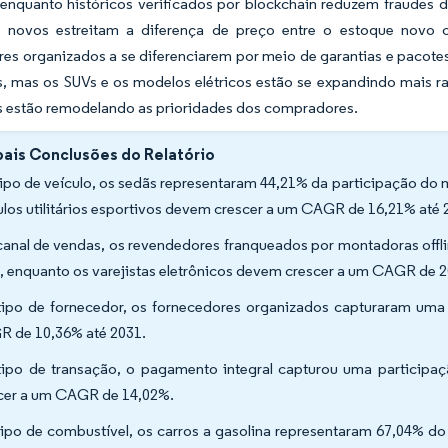
 enquanto históricos verificados por blockchain reduzem fraude
 novos estreitam a diferença de preço entre o estoque novo
es organizados a se diferenciarem por meio de garantias e pacote
, mas os SUVs e os modelos elétricos estão se expandindo mais rap
s estão remodelando as prioridades dos compradores.
pais Conclusões do Relatório
tipo de veículo, os sedãs representaram 44,21% da participação do
ulos utilitários esportivos devem crescer a um CAGR de 16,21% até 
canal de vendas, os revendedores franqueados por montadoras offl
, enquanto os varejistas eletrônicos devem crescer a um CAGR de 2
tipo de fornecedor, os fornecedores organizados capturaram um
 de 10,36% até 2031.
tipo de transação, o pagamento integral capturou uma particip
cer a um CAGR de 14,02%.
tipo de combustível, os carros a gasolina representaram 67,04% d