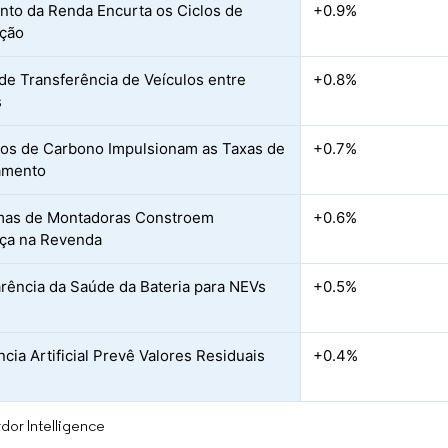
to da Renda Encurta os Ciclos de
+0.9%
ação
de Transferência de Veículos entre
+0.8%
s
vos de Carbono Impulsionam as Taxas de
+0.7%
amento
mas de Montadoras Constroem
+0.6%
ça na Revenda
rência da Saúde da Bateria para NEVs
+0.5%
ncia Artificial Prevê Valores Residuais
+0.4%
dor Intelligence