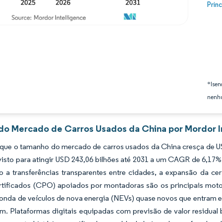
Image
Prin
*Isen
nenhu
 do Mercado de Carros Usados da China por Mordor I
 que o tamanho do mercado de carros usados da China cresça de U
visto para atingir USD 243,06 bilhões até 2031 a um CAGR de 6,17
o a transferências transparentes entre cidades, a expansão da ce
rtificados (CPO) apoiados por montadoras são os principais mot
onda de veículos de nova energia (NEVs) quase novos que entram em
m. Plataformas digitais equipadas com previsão de valor residual