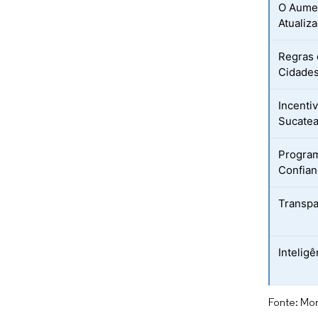
O Aumen
Atualiz
Regras 
Cidade
Incenti
Sucate
Progra
Confian
Transpa
Inteligê
Fonte: Mor