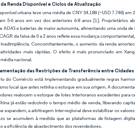
da Renda Disponível e Ciclos de Atualização
isponível urbana teve uma média de CNY 54.188 (~USD 7.748) em 20
am 5-6 anos em vez dos anteriores 6-8 anos [1]. Proprietários 
de ADAS e baterias de maior autonomia, alimentando uma onda de 
 CAGR da faixa de 0 a 2 anos reflete essa mudança comportamental
e inadimplência. Concomitantemente, o aumento da renda amortec
otatividades mais rápidas. O efeito é mais pronunciado em Xang
 média nacional.
amentação das Restrições de Transferência entre Cidades
rio do Comércio está implementando gradualmente regras harmoniz
ismo local que antes retinha o estoque em sua origem. A document
edores realocem o estoque de lotes interioranos excedentes para 
China já estão reduzindo o tempo médio de venda, liberando capit
 se expandem, a arbitragem inter-regional deve estabilizar os valore
zo se acumulem à medida que as plataformas de listagem digital
o a eficiência de abastecimento dos revendedores.