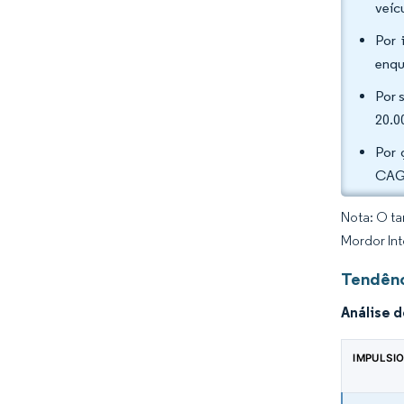
veíc
Por 
enqu
Por 
20.0
Por 
CAGR
Nota: O ta
Mordor Int
Tendênc
Análise 
IMPULSI