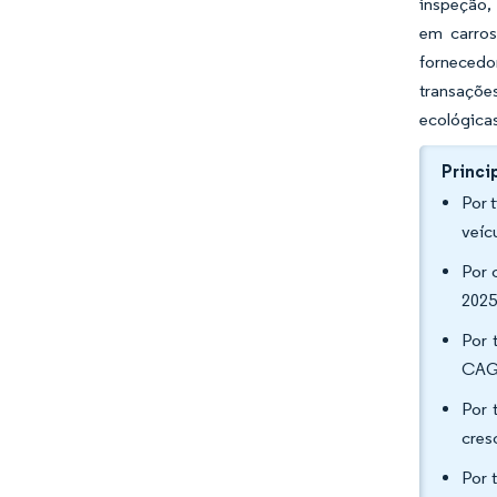
inspeção,
em carros
fornecedor
transações
ecológica
Princi
Por 
veíc
Por 
2025
Por 
CAGR
Por 
cres
Por 