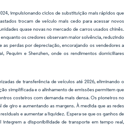
24, impulsionando ciclos de substituição mais rápidos que
abastados trocam de veículo mais cedo para acessar novos
unidades quase novas no mercado de carros usados chinês.
, enquanto os credores observam maior solvência, reduzindo
e as perdas por depreciação, encorajando os vendedores a
ai, Pequim e Shenzhen, onde os rendimentos domiciliares
adas de transferência de veículos até 2026, eliminando o
ação simplificada e o alinhamento de emissões permitem que
centros costeiros com demanda mais densa. Os pioneiros no
al de giro e aumentando as margens. À medida que as redes
s residuais e aumentar a liquidez. Espera-se que os ganhos de
 integrem a disponibilidade de transporte em tempo real,