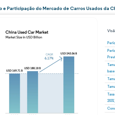
 e Participação do Mercado de Carros Usados da C
Visã
Perí
Perí
Prev
Tama
base
Tama
Imagem © Mordor Intelligence. O reuso requer atribuiç
Tama
Taxa
2031
Conc