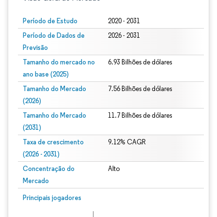
Período de Estudo
2020 - 2031
Período de Dados de
2026 - 2031
Previsão
Tamanho do mercado no
6.93 Bilhões de dólares
ano base (2025)
Tamanho do Mercado
7.56 Bilhões de dólares
(2026)
Tamanho do Mercado
11.7 Bilhões de dólares
(2031)
Taxa de crescimento
9.12% CAGR
(2026 - 2031)
Concentração do
Alto
Mercado
Imagem © Mordor Intelligence. O reuso requer atribuição conforme CC BY 4.0.
Principais jogadores