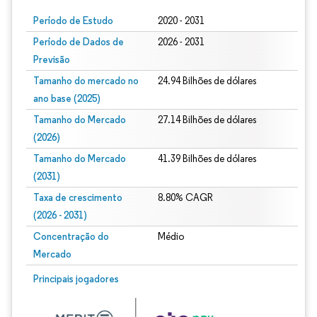
Período de Estudo
2020 - 2031
Período de Dados de
2026 - 2031
Previsão
Tamanho do mercado no
24.94 Bilhões de dólares
ano base (2025)
Tamanho do Mercado
27.14 Bilhões de dólares
(2026)
Tamanho do Mercado
41.39 Bilhões de dólares
(2031)
Taxa de crescimento
8.80% CAGR
(2026 - 2031)
Concentração do
Médio
Mercado
Imagem © Mordor Intelligence. O reuso requer atribuição conforme CC BY 4.0.
Principais jogadores