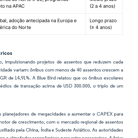
oto na APAC
(2 a 4 anos)
bal, adoção antecipada na Europa e
Longo prazo
rica do Norte
(≥ 4 anos)
tricos
so, impulsionando projetos de assentos que reduzem cada
cidade variam: ônibus com menos de 40 assentos crescem a
 de 14,91%. A Blue Bird relatou que os ônibus escolares
édios de transação acima de USD 300.000, o triplo de um
os planejadores de megacidades a aumentar o CAPEX para
 motor de crescimento, com o mercado regional de assentos
iliado pela China, Índia e Sudeste Asiático. As autoridades
co e almofadas ergonômicas para reter passageiros. A faixa