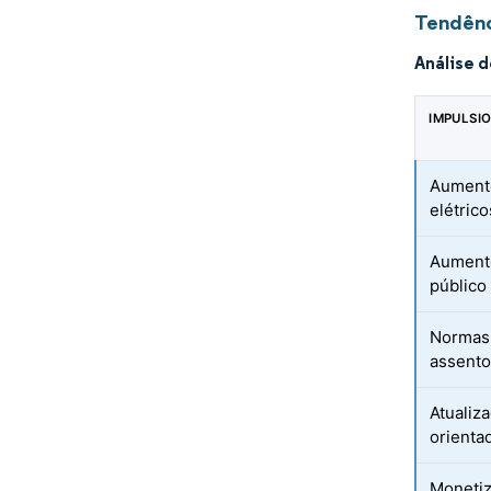
Tendênc
Análise 
IMPULSI
Aumento
elétric
Aument
público
Normas 
assento
Atualiz
orienta
Monetiz