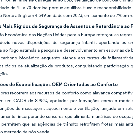
dade de 41 a 70 domina porque equilibra fluxo e manobrabilidade
o Norte atingiram 4.349 unidades em 2023, um aumento de 7% em re
 Mais Rígidos de Segurança de Assentos e Retardância ao 
o Econômica das Nações Unidas para a Europa reforçou as regras 
oduziu novas disposições de segurança infantil, apertando os
ia ao fogo estimula a pesquisa e desenvolvimento em espumas de 
 carbono biogênico enquanto atende aos testes de inflamabilid
s ciclos de atualização de produtos, conquistando participação q
ação.
ções de Especificações OEM Orientadas ao Conforto
res recorrem aos recursos de conforto como alavanca competitiva c
ram um CAGR de 8,95%, apoiados por inovações como o modelo 
unções de massagem, aquecimento e ventilação, lançado em set
damente, incorporando sensores que alimentam análises de ocupaç
 permitem que as agências de trânsito retrofitem frotas mais an
o mercado de pós-venda.