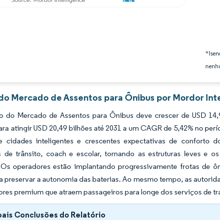
*Isen
nenhu
 do Mercado de Assentos para Ônibus por Mordor Int
 do Mercado de Assentos para Ônibus deve crescer de USD 14,9
ara atingir USD 20,49 bilhões até 2031 a um CAGR de 5,42% no perí
de cidades inteligentes e crescentes expectativas de conforto 
s de trânsito, coach e escolar, tornando as estruturas leves e o
 Os operadores estão implantando progressivamente frotas de ôn
a preservar a autonomia das baterias. Ao mesmo tempo, as autori
iores premium que atraem passageiros para longe dos serviços de tr
pais Conclusões do Relatório