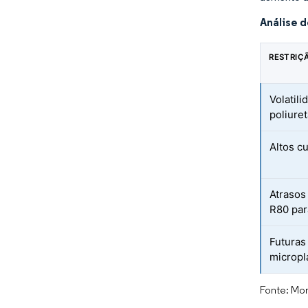
Análise 
RESTRIÇ
Volatil
poliure
Altos c
Atrasos
R80 par
Futuras
micropl
Fonte: Mor