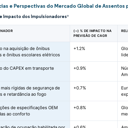
ias e Perspectivas do Mercado Global de Assentos 
de Impacto dos Impulsionadores
*
ONADOR
(~) % DE IMPACTO NA
REL
PREVISÃO DE CAGR
 na aquisição de ônibus
+1.2%
Glo
os e ônibus escolares elétricos
lid
o do CAPEX em transporte
+0.9%
Nú
Amé
mais rígidas de segurança de
+0.7%
Eur
s e retardância ao fogo
ex
ações de especificações OEM
+0.8%
Gl
das ao conforto
me
ação de ocupação habilitada por
+0.6%
Amé