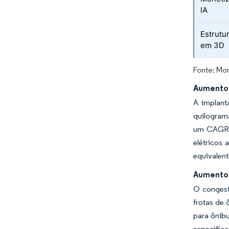
IA
Estrutu
em 3D
Fonte: Mor
Aumento 
A implant
quilogram
um CAGR r
elétricos
equivalent
Aumento 
O congest
frotas de
para ônibu
especifica