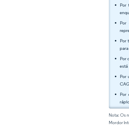
Por 
enqu
Por 
repr
Por 
para
Por 
está
Por 
CAGR
Por 
rápi
Nota: Os n
Mordor Int