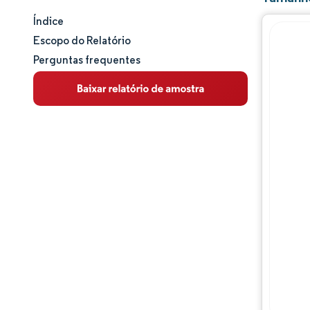
Índice
Tamanho e participação de mercado
Escopo do Relatório
Perguntas frequentes
Análise de mercado
Tendências e insights
Análise de segmentos
Análise geográfica
Panorama competitivo
Principais jogadores
Desenvolvimentos da indústria