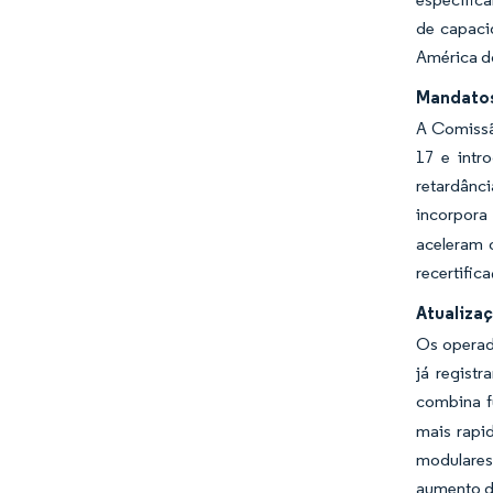
de capaci
América d
Mandatos
A Comissã
17 e intr
retardânc
incorpora
aceleram o
recertific
Atualiza
Os operado
já regist
combina f
mais rapi
modulares
aumento d