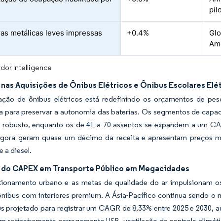
pil
ras metálicas leves impressas
+0.4%
Glo
Amé
dor Intelligence
nas Aquisições de Ônibus Elétricos e Ônibus Escolares Elé
ação de ônibus elétricos está redefinindo os orçamentos de pe
a para preservar a autonomia das baterias. Os segmentos de capa
obusto, enquanto os de 41 a 70 assentos se expandem a um CAGR
 agora geram quase um décimo da receita e apresentam preços m
e a diesel.
do CAPEX em Transporte Público em Megacidades
ionamento urbano e as metas de qualidade do ar impulsionam 
 ônibus com interiores premium. A Ásia-Pacífico continua sendo o
s projetado para registrar um CAGR de 8,33% entre 2025 e 2030, aux
m rotineiramente carregamento USB, ventilação de controle climáti