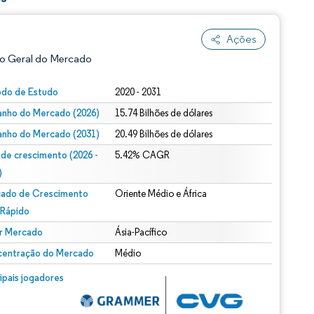
Ações
o Geral do Mercado
odo de Estudo
2020 - 2031
nho do Mercado (2026)
15.74 Bilhões de dólares
nho do Mercado (2031)
20.49 Bilhões de dólares
 de crescimento (2026 -
5.42% CAGR
)
ado de Crescimento
Oriente Médio e África
ão conforme CC BY 4.0.
 Rápido
r Mercado
Ásia-Pacífico
entração do Mercado
Médio
m © Mordor Intelligence. O reuso requer atribuição conforme CC BY 4.0.
cipais jogadores