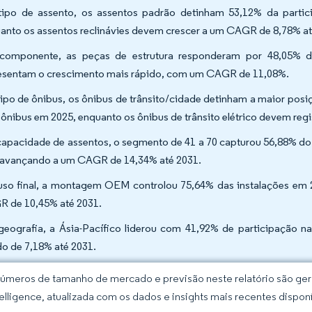
tipo de assento, os assentos padrão detinham 53,12% da parti
anto os assentos reclinávies devem crescer a um CAGR de 8,78% at
componente, as peças de estrutura responderam por 48,05% da 
esentam o crescimento mais rápido, com um CAGR de 11,08%.
tipo de ônibus, os ônibus de trânsito/cidade detinham a maior po
 ônibus em 2025, enquanto os ônibus de trânsito elétrico devem reg
capacidade de assentos, o segmento de 41 a 70 capturou 56,88% d
 avançando a um CAGR de 14,34% até 2031.
uso final, a montagem OEM controlou 75,64% das instalações em
 de 10,45% até 2031.
geografia, a Ásia-Pacífico liderou com 41,92% de participação n
do de 7,18% até 2031.
úmeros de tamanho de mercado e previsão neste relatório são gera
elligence, atualizada com os dados e insights mais recentes disponí