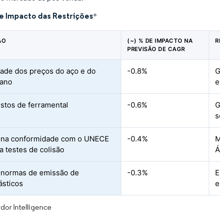
de Impacto das Restrições
*
ÃO
(~) % DE IMPACTO NA
R
PREVISÃO DE CAGR
idade dos preços do aço e do
-0.8%
G
tano
e
ustos de ferramental
-0.6%
G
s
 na conformidade com o UNECE
-0.4%
M
a testes de colisão
Á
 normas de emissão de
-0.3%
E
ásticos
e
dor Intelligence