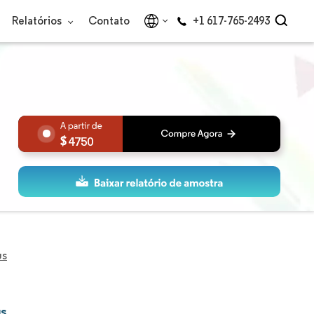
Relatórios
Contato
+1 617-765-2493
4750
us
us