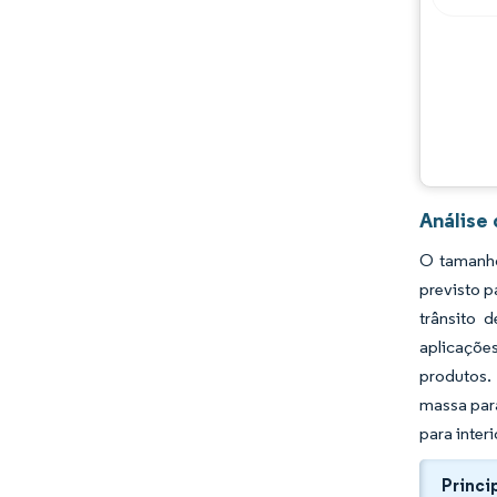
Análise
O tamanho
previsto p
trânsito 
aplicaçõe
produtos.
massa par
para inter
Princi