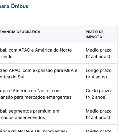
para Ônibus
EVÂNCIA GEOGRÁFICA
PRAZO DE
IMPACTO
bal, com APAC e América do Norte
Médio prazo
erando
(2 a 4 anos)
cleo APAC, com expansão para MEA e
Longo prazo
rica do Sul
(≥ 4 anos)
opa e América do Norte, com
Curto prazo
pansão para mercados emergentes
(≤ 2 anos)
obal, segmentos premium em
Médio prazo
rcados desenvolvidos
(2 a 4 anos)
rica do Norte e UE, programas-
Médio prazo