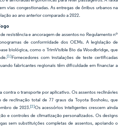
 em vias congestionadas. As entregas de ônibus urbanos na
lação ao ano anterior comparado a 2022.
Fogo
de resistência e ancoragem de assentos no Regulamento nº
 cronogramas de conformidade dos OEMs. A legislação de
base biológica, como o TrimVisible Bio da Woodbridge, que
[1]
ade.
Fornecedores com instalações de teste certificadas
uando fabricantes regionais têm dificuldade em financiar a
ontra o transporte por aplicativo. Os assentos reclinávies
de reclinação total de 77 graus da Toyota Boshoku, que
[2]
embro de 2023.
Os acessórios inteligentes crescem ainda
ão e controles de climatização personalizados. Os designs
tigas sem substituições completas de assentos, apoiando o