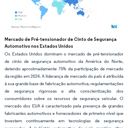
Imagem © Mordor Intelligence. O reuso requer atribuição conforme CC BY 4.0.
Mercado de Pré-tensionador de Cinto de Segurança
Automotivo nos Estados Unidos
Os Estados Unidos dominam o mercado de pré-tensionador
de cinto de segurança automotivo da América do Norte,
detendo aproximadamente 75% da participação de mercado
da região em 2024. A liderança de mercado do país é atribuída
à sua grande base de fabricação automotiva, regulamentações
de segurança rigorosas e alta conscientização dos
consumidores sobre os recursos de segurança veicular. O
mercado dos EUA é caracterizado pela presença de grandes
fabricantes automotivos e fornecedores de primeiro nível que
investem continuamente em tecnologias de segurança