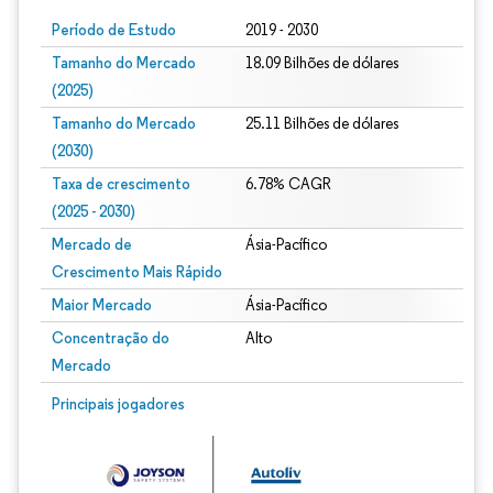
Período de Estudo
2019 - 2030
Tamanho do Mercado
18.09 Bilhões de dólares
(2025)
Tamanho do Mercado
25.11 Bilhões de dólares
(2030)
Taxa de crescimento
6.78% CAGR
(2025 - 2030)
Mercado de
Ásia-Pacífico
Crescimento Mais Rápido
Maior Mercado
Ásia-Pacífico
Concentração do
Alto
Mercado
Imagem © Mordor Intelligence. O reuso requer atribuição conforme CC BY 4.0.
Principais jogadores