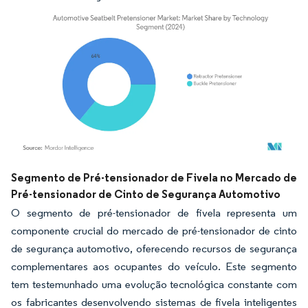
Imagem © Mordor Intelligence. O reuso requer atribuição conforme CC BY 4.0.
Segmento de Pré-tensionador de Fivela no Mercado de
Pré-tensionador de Cinto de Segurança Automotivo
O segmento de pré-tensionador de fivela representa um
componente crucial do mercado de pré-tensionador de cinto
de segurança automotivo, oferecendo recursos de segurança
complementares aos ocupantes do veículo. Este segmento
tem testemunhado uma evolução tecnológica constante com
os fabricantes desenvolvendo sistemas de fivela inteligentes