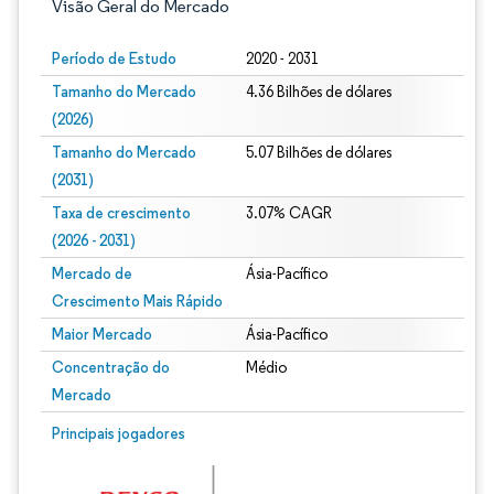
Visão Geral do Mercado
Período de Estudo
2020 - 2031
Tamanho do Mercado
4.36 Bilhões de dólares
(2026)
Tamanho do Mercado
5.07 Bilhões de dólares
(2031)
Taxa de crescimento
3.07% CAGR
(2026 - 2031)
Mercado de
Ásia-Pacífico
Crescimento Mais Rápido
Maior Mercado
Ásia-Pacífico
Concentração do
Médio
Mercado
Imagem © Mordor Intelligence. O reuso requer atribuição conforme CC BY 4.0.
Principais jogadores