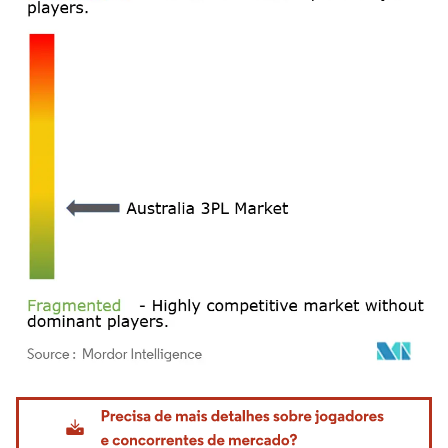
Imagem © Mordor Intelligence. O reuso requer atribuição conforme CC BY 4.0.