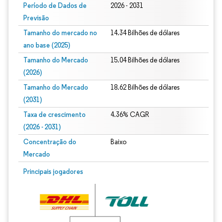
Período de Dados de
2026 - 2031
Previsão
Tamanho do mercado no
14.34 Bilhões de dólares
ano base (2025)
Tamanho do Mercado
15.04 Bilhões de dólares
(2026)
Tamanho do Mercado
18.62 Bilhões de dólares
(2031)
Taxa de crescimento
4.36% CAGR
(2026 - 2031)
Concentração do
Baixo
Mercado
Imagem © Mordor Intelligence. O reuso requer atribuição conforme CC BY 4.0.
Principais jogadores