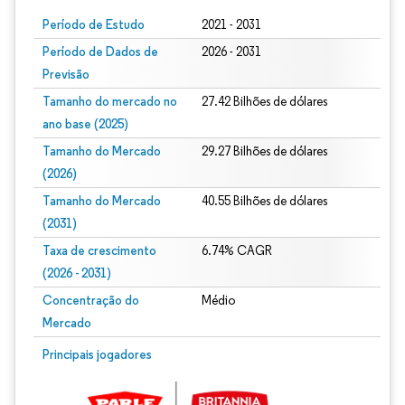
Período de Estudo
2021 - 2031
Período de Dados de
2026 - 2031
Previsão
Tamanho do mercado no
27.42 Bilhões de dólares
ano base (2025)
Tamanho do Mercado
29.27 Bilhões de dólares
(2026)
Tamanho do Mercado
40.55 Bilhões de dólares
(2031)
Taxa de crescimento
6.74% CAGR
(2026 - 2031)
Concentração do
Médio
Mercado
Imagem © Mordor Intelligence. O reuso requer atribuição conforme CC BY 4.0.
Principais jogadores