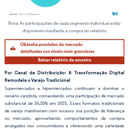
Nota: As participações de cada segmento individual estão
Imagem © Mordor Intelligence. O reuso requer atribuição conforme CC BY 4.0.
disponíveis mediante a compra do relatório
Por Canal de Distribuição: A Transformação Digital
Remodela o Varejo Tradicional
Supermercados e hipermercados continuam a dominar o
cenário varejista, comandando uma participação de mercado
substancial de 36,35% em 2025. Esses formatos tradicionais
de varejo mantiveram com sucesso sua posição de liderança
no mercado, aproveitando comportamentos de compra
arraigados nos consumidores e oferecendo uma variedade