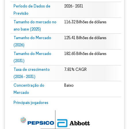
Período de Dados de
2026 - 2031
Previsão
Tamanho do mercado no
116.32 Bilhões de dólares
ano base (2025)
Tamanho do Mercado
125.41 Bilhões de dólares
(2026)
Tamanho do Mercado
182.65 Bilhões de dólares
(2031)
Taxa de crescimento
7.81% CAGR
(2026 - 2031)
Concentração do
Baixo
Mercado
Imagem © Mordor Intelligence. O reuso requer atribuição conforme CC BY 4.0.
Principais jogadores