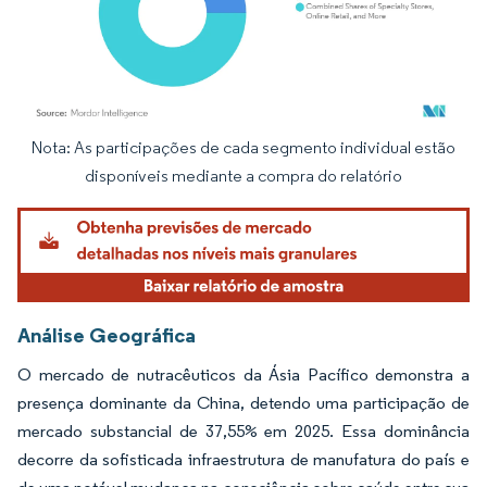
Nota: As participações de cada segmento individual estão
Imagem © Mordor Intelligence. O reuso requer atribuição conforme CC BY 4.0.
disponíveis mediante a compra do relatório
Análise Geográfica
O mercado de nutracêuticos da Ásia Pacífico demonstra a
presença dominante da China, detendo uma participação de
mercado substancial de 37,55% em 2025. Essa dominância
decorre da sofisticada infraestrutura de manufatura do país e