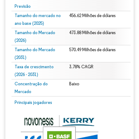
Previsão
Tamanho do mercado no
456.62 Milhões de dólares
ano base (2025)
Tamanho do Mercado
473.88 Milhões de dólares
(2026)
Tamanho do Mercado
570.49 Milhões de dólares
(2031)
Taxa de crescimento
3.78% CAGR
(2026 - 2031)
Concentração do
Baixo
Mercado
Imagem © Mordor Intelligence. O reuso requer atribuição conforme CC BY 4.0.
Principais jogadores