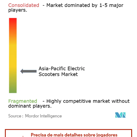
Imagem © Mordor Intelligence. O reuso requer atribuição conforme CC BY 4.0.