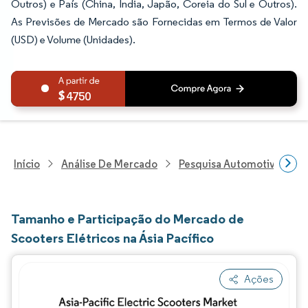
Outros) e País (China, Índia, Japão, Coreia do Sul e Outros).
As Previsões de Mercado são Fornecidas em Termos de Valor
(USD) e Volume (Unidades).
4750
Início
Análise De Mercado
Pesquisa Automotiva
P
Tamanho e Participação do Mercado de
Scooters Elétricos na Ásia Pacífico
Ações