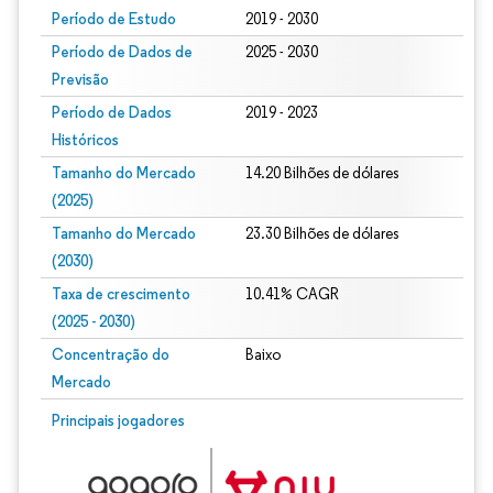
Período de Estudo
2019 - 2030
Período de Dados de
2025 - 2030
Previsão
Período de Dados
2019 - 2023
Históricos
Tamanho do Mercado
14.20 Bilhões de dólares
(2025)
Tamanho do Mercado
23.30 Bilhões de dólares
(2030)
Taxa de crescimento
10.41% CAGR
(2025 - 2030)
Concentração do
Baixo
Mercado
Imagem © Mordor Intelligence. O reuso requer atribuição conforme CC BY 4.0.
Principais jogadores