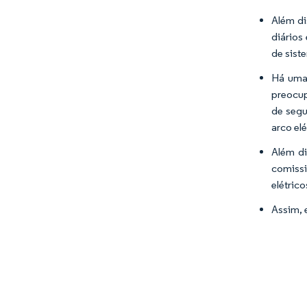
Além di
diários
de sist
Há uma 
preocup
de segu
arco elé
Além di
comissi
elétric
Assim, 