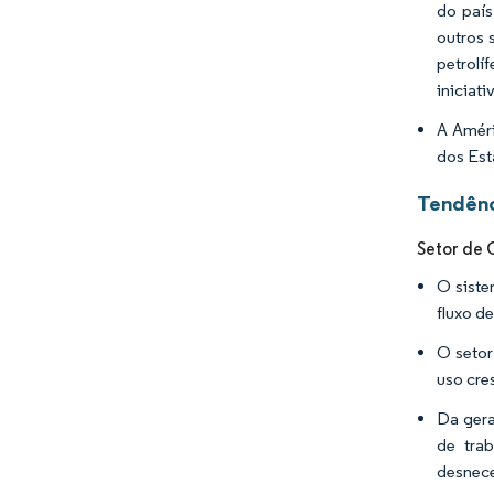
do país
outros 
petrolí
iniciat
A Améri
dos Est
Tendênc
Setor de 
O siste
fluxo d
O setor
uso cre
Da gera
de tra
desnece