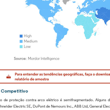
rdor Intelligence. O reuso requer atribuição conforme CC BY 4.0.
 Competitivo
 de proteção contra arco elétrico é semifragmentado. Alguns d
hneider Electric SE, DuPont de Nemours Inc., ABB Ltd, General Ele