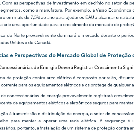
. Com as perspectivas de investimento em declínio no setor de pet
segmentos, como a manufatura. Por exemplo, a Visão Econômica 
fero em mais de 7,5% ao ano para ajudar os EAU a alcançar uma bala
iva crie uma oportunidade para o crescimento do mercado de proteçã
ca do Norte provavelmente dominará o mercado durante o períod
ados Unidos e do Canadá.
ias e Perspectivas do Mercado Global de Proteção c
Concessionárias de Energia Deverá Registrar Crescimento Signif
ma de proteção contra arco elétrico é composto por relés, disjunto
e corrente para os equipamentos elétricos e os protege de qualquer ac
 de concessionárias de energia provavelmente registrará crescimen
scente de equipamentos elétricos e eletrônicos seguros para manter
ção à transmissão e distribuição de energia, o setor de concessio
balho para manter e operar uma rede elétrica. A segurança é 
ssários, portanto, a instalação de um sistema de proteção contra arc