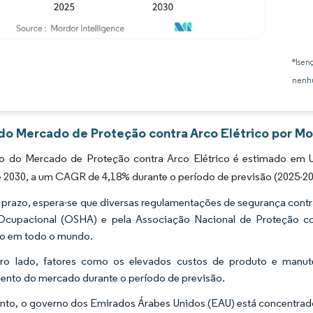
Imagem © Mordor Intelligence. O reuso requer atribuição conforme CC BY 4.0.
*Isen
nenhu
 do Mercado de Proteção contra Arco Elétrico por Mo
 do Mercado de Proteção contra Arco Elétrico é estimado em US
é 2030, a um CAGR de 4,18% durante o período de previsão (2025-20
 prazo, espera-se que diversas regulamentações de segurança contr
Ocupacional (OSHA) e pela Associação Nacional de Proteção co
o em todo o mundo.
tro lado, fatores como os elevados custos de produto e manu
ento do mercado durante o período de previsão.
nto, o governo dos Emirados Árabes Unidos (EAU) está concentrado