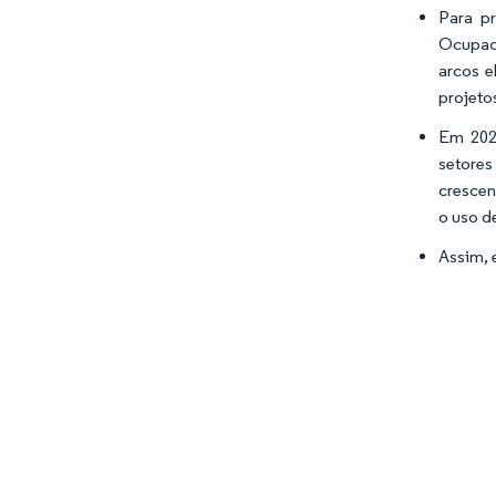
Para p
Ocupaci
arcos e
projeto
Em 2022
setores
crescen
o uso d
Assim, 