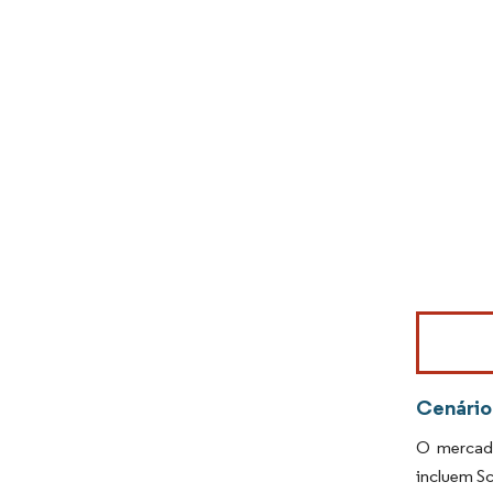
Imagem © Mo
Cenário
O mercado
incluem Sc