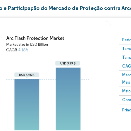
 e Participação do Mercado de Proteção contra Arco
Perí
Tama
Tama
CAGR
Merc
Mais
Maio
Conc
Prin