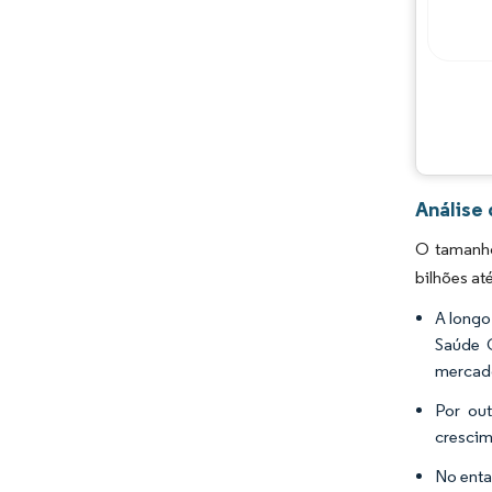
Análise
O tamanho
bilhões at
A longo
Saúde 
mercad
Por ou
crescim
No enta