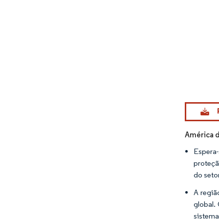
Imagem © Mo
América 
Espera-
proteçã
do setor
A regiã
global.
sistema