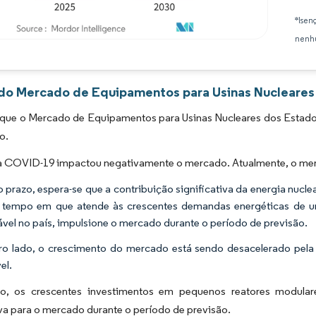
*Isen
nenhu
Imagem © Mordor Intelligence. O reuso requer atribuição conforme CC BY 4.0.
 do Mercado de Equipamentos para Usinas Nucleares 
 que o Mercado de Equipamentos para Usinas Nucleares dos Estado
o.
a COVID-19 impactou negativamente o mercado. Atualmente, o merc
 prazo, espera-se que a contribuição significativa da energia nucle
tempo em que atende às crescentes demandas energéticas de u
ável no país, impulsione o mercado durante o período de previsão.
ro lado, o crescimento do mercado está sendo desacelerado pela 
el.
o, os crescentes investimentos em pequenos reatores modula
iva para o mercado durante o período de previsão.