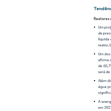
Tendênc
Reatores 
Um proj
de pres
líquida
reator,
Um dos 
afirma 
de 65,7
será d
Além di
água p
signifi
A energ
em 2021