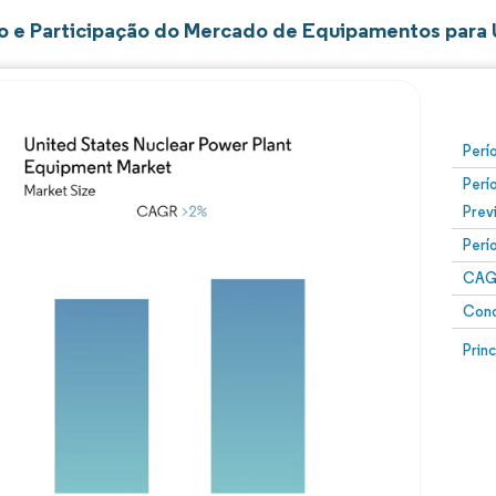
 e Participação do Mercado de Equipamentos para 
Perí
Perí
Prev
Perí
CAG
Conc
Prin