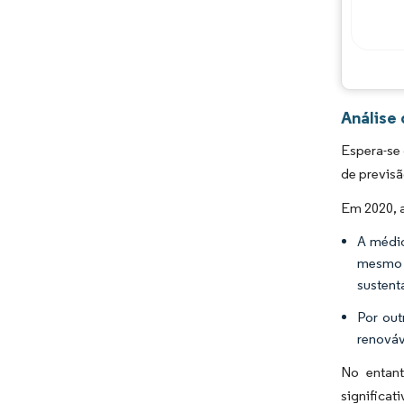
Análise
Espera-se
de previsã
Em 2020, 
A médio
mesmo 
sustent
Por out
renováv
No entant
significat