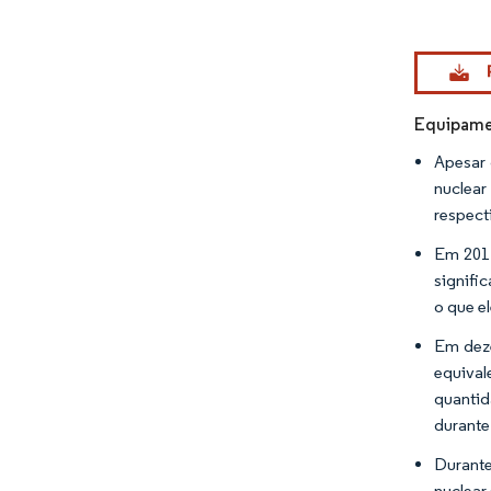
Imagem © Mo
Equipamen
Apesar 
nuclea
respect
Em 2017
signifi
o que el
Em deze
equival
quantid
durante
Durante
nuclear