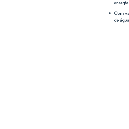
energia
Com van
de água