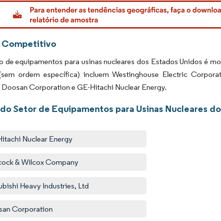
rdor Intelligence. O reuso requer atribuição conforme CC BY 4.0.
 Competitivo
 de equipamentos para usinas nucleares dos Estados Unidos é mod
sem ordem específica) incluem Westinghouse Electric Corporati
Doosan Corporation e GE-Hitachi Nuclear Energy.
 do Setor de Equipamentos para Usinas Nucleares d
itachi Nuclear Energy
cock & Wilcox Company
ubishi Heavy Industries, Ltd
an Corporation