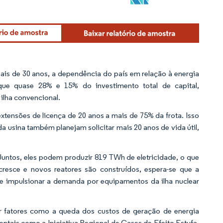
ais de 30 anos, a dependência do país em relação à energia
que quase 28% e 15% do investimento total de capital,
 ilha convencional.
ensões de licença de 20 anos a mais de 75% da frota. Isso
a usina também planejam solicitar mais 20 anos de vida útil,
untos, eles podem produzir 819 TWh de eletricidade, o que
resce e novos reatores são construídos, espera-se que a
ve impulsionar a demanda por equipamentos da ilha nuclear
r fatores como a queda dos custos de geração de energia
ntais como a Iniciativa Regional de Gases de Efeito Estufa,