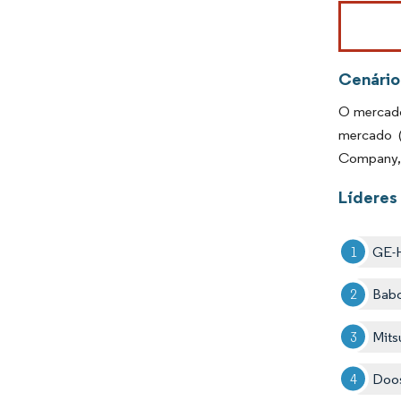
Imagem © Mo
Cenário
O mercado
mercado (
Company, 
Líderes
GE-H
Bab
Mits
Doos