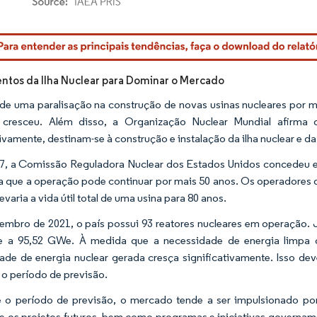
rdor Intelligence. O reuso requer atribuição conforme CC BY 4.0.
tos da Ilha Nuclear para Dominar o Mercado
de uma paralisação na construção de novas usinas nucleares por m
r cresceu. Além disso, a Organização Nuclear Mundial afirma 
ivamente, destinam-se à construção e instalação da ilha nuclear e da
, a Comissão Reguladora Nuclear dos Estados Unidos concedeu ext
ca que a operação pode continuar por mais 50 anos. Os operadores d
evaria a vida útil total de uma usina para 80 anos.
mbro de 2021, o país possui 93 reatores nucleares em operação. J
e a 95,52 GWe. À medida que a necessidade de energia limpa c
ade de energia nuclear gerada cresça significativamente. Isso de
 o período de previsão.
 o período de previsão, o mercado tende a ser impulsionado po
 e os projetos futuros, bem como programas e iniciativas govername