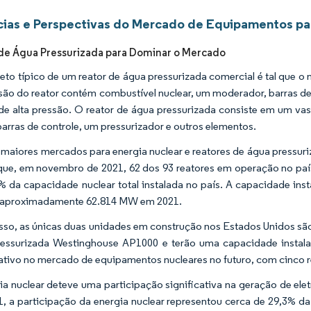
ias e Perspectivas do Mercado de Equipamentos par
de Água Pressurizada para Dominar o Mercado
eto típico de um reator de água pressurizada comercial é tal que o 
são do reator contém combustível nuclear, um moderador, barras de 
 de alta pressão. O reator de água pressurizada consiste em um va
 barras de controle, um pressurizador e outros elementos.
maiores mercados para energia nuclear e reatores de água pressur
que, em novembro de 2021, 62 dos 93 reatores em operação no país
% da capacidade nuclear total instalada no país. A capacidade ins
e aproximadamente 62.814 MW em 2021.
sso, as únicas duas unidades em construção nos Estados Unidos são o
ressurizada Westinghouse AP1000 e terão uma capacidade instal
cativo no mercado de equipamentos nucleares no futuro, com cinco r
ia nuclear deteve uma participação significativa na geração de el
, a participação da energia nuclear representou cerca de 29,3% da 