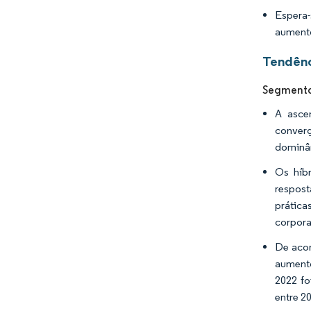
Espera-
aumento
Tendênc
Segmento 
A asce
converg
dominân
Os híbr
respost
prática
corpora
De acor
aumento
2022 fo
entre 2