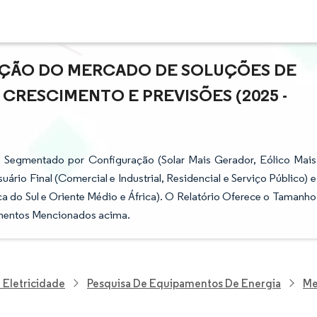
PAÇÃO DO MERCADO DE SOLUÇÕES DE
 CRESCIMENTO E PREVISÕES (2025 -
é Segmentado por Configuração (Solar Mais Gerador, Eólico Mais
ário Final (Comercial e Industrial, Residencial e Serviço Público) e
a do Sul e Oriente Médio e África). O Relatório Oferece o Tamanho
mentos Mencionados acima.
 Eletricidade
Pesquisa De Equipamentos De Energia
Me