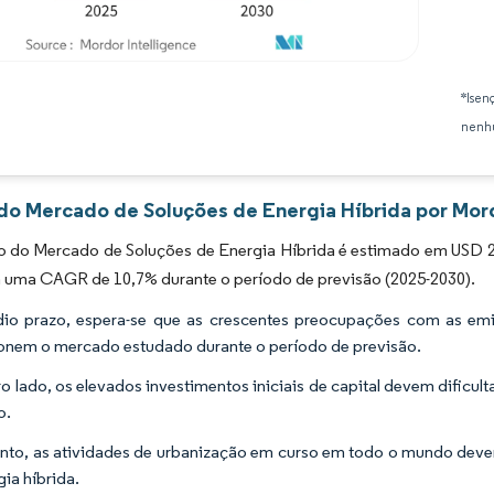
Imagem © Mordor Intelligence. O reuso requer atribuição conforme CC BY 4.0.
*Isen
nenhu
 do Mercado de Soluções de Energia Híbrida por Mord
 do Mercado de Soluções de Energia Híbrida é estimado em USD 2,7
a uma CAGR de 10,7% durante o período de previsão (2025-2030).
o prazo, espera-se que as crescentes preocupações com as emi
onem o mercado estudado durante o período de previsão.
ro lado, os elevados investimentos iniciais de capital devem dific
o.
nto, as atividades de urbanização em curso em todo o mundo dev
gia híbrida.