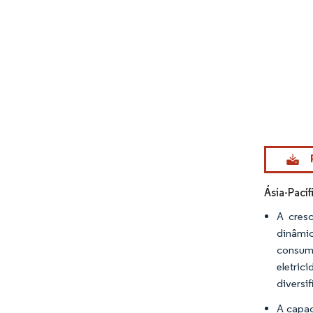
Imagem © Mo
Ásia-Pací
A cres
dinâmic
consumo
eletri
diversi
A capac