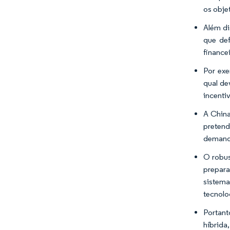
os obje
Além di
que def
finance
Por exe
qual de
incenti
A China
pretend
demanda
O robus
prepara
sistema
tecnolo
Portant
híbrida