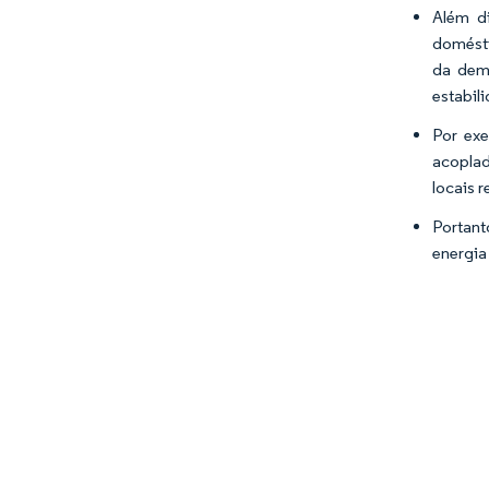
Além di
domésti
da dema
estabil
Por ex
acoplad
locais 
Portant
energia