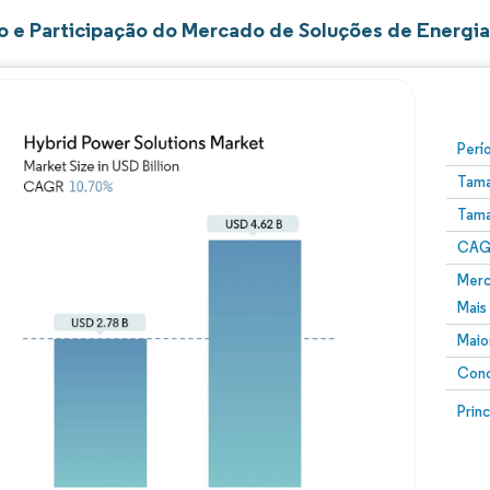
 e Participação do Mercado de Soluções de Energia
Perí
Tama
Tama
CAGR
Merc
Mais
Maio
Conc
Prin