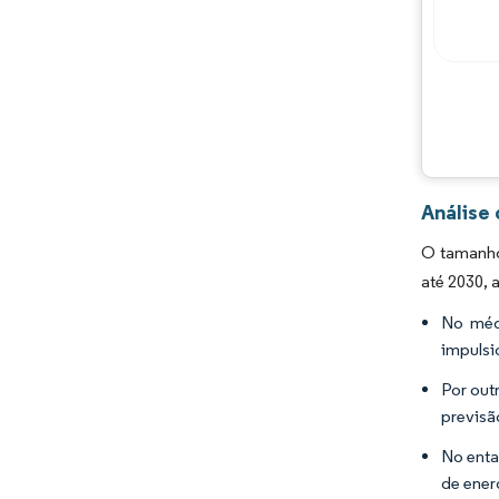
Análise
O tamanho
até 2030, 
No médi
impulsi
Por out
previsã
No enta
de ener