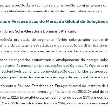
se que a região Ásia-Pacífico seja uma região dominante para o
 das atividades de desenvolvimento de infraestrutura na região.
ias e Perspectivas do Mercado Global de Soluções d
Híbrido Solar-Gerador a Dominar o Mercado
ndência projetada do segmento híbrido solar-gerador dentro d
ência de vantagens estratégicas e da evolução da dinâmica do mer
cia é o nível das preocupações ambientais e dos imperativos regul
idos solar-gerador epitomizam a amalgamação da energia solar 
a do setor às crescentes preocupações ecológicas e às rigorosas 
s sustentáveis aumenta a comercialização dos híbridos solar-gera
ções que buscam fortalecer seus esforços de responsabilidade socia
do com a Revisão Estatística de Energia Mundial do Instituto de En
u constantemente de forma significativa desde 2012. O total de el
i de 1.322,6 terawatt-horas, um aumento de quase 25% em comp
012 e 2022 foi registrada em torno de 29%, significando o crescimento