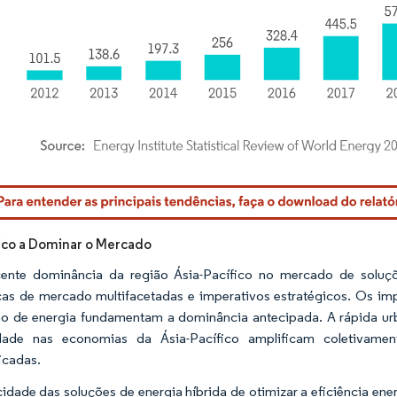
rdor Intelligence. O reuso requer atribuição conforme CC BY 4.0.
fico a Dominar o Mercado
cente dominância da região Ásia-Pacífico no mercado de solu
as de mercado multifacetadas e imperativos estratégicos. Os imp
 de energia fundamentam a dominância antecipada. A rápida urb
cidade nas economias da Ásia-Pacífico amplificam coletivame
ficadas.
idade das soluções de energia híbrida de otimizar a eficiência ene