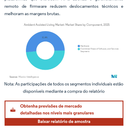
remoto de firmware reduzem deslocamentos técnicos e
melhoram as margens brutas.
Imagem © Mordor Intelligence. O reuso requer atribuição conforme CC BY 4.0.