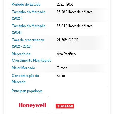
Período de Estudo
2021 - 2031
Tamanho do Mercado
13.48 Bilhões de dólares
(2026)
Tamanho do Mercado
35.84 Bilhões de dólares
(2031)
Taxa de crescimento
21.60% CAGR
(2026 - 2031)
Mercado de
Ásia-Pacífico
Crescimento Mais Rápido
Maior Mercado
Europa
Concentração do
Baixo
Mercado
Imagem © Mordor Intelligence. O reuso requer atribuição conforme CC BY 4.0.
Principais jogadores