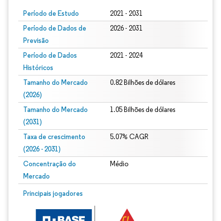
Período de Estudo
2021 - 2031
Período de Dados de
2026 - 2031
Previsão
Período de Dados
2021 - 2024
Históricos
Tamanho do Mercado
0.82 Bilhões de dólares
(2026)
Tamanho do Mercado
1.05 Bilhões de dólares
(2031)
Taxa de crescimento
5.07% CAGR
(2026 - 2031)
Concentração do
Médio
Mercado
Imagem © Mordor Intelligence. O reuso requer atribuição conforme CC BY 4.0.
Principais jogadores