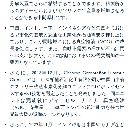
分解装置でさらに精製することができます。精製所か
らのディーゼルおよびガソリンの生産量を増加させる
ことができる中間原料です。
中国、インド、日本、インドネシアなどの国々におけ
る都市化の進展と急速な工業化が石油需要を押し上げ
ており、これが同地域における真空軽油（VGO）の成
長を促進します。また、自動車需要の増加や石油部門
への支出拡大が、この地域におけるVGO需要増加の主
要因となっています。
さらに、2022年12月、Chevron Corporation Lummus
Global LLCは、山東裕龍石油化工有限公司が中国山東省
のスラリー残渣水素化分解ユニットにCLGがライセン
スするEST技術を選定したことを発表しました。同ユニ
ットは完成後にディーゼル、ナフサ、真空軽油
（VGO）を生産し、300万トン/年の処理能力を持つ世
界最大級の設備の一つとなります。
さらに、2022年11月、インド政府は米国やカナダなど