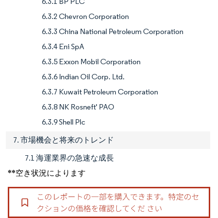
6.3.1 BP PLC
6.3.2 Chevron Corporation
6.3.3 China National Petroleum Corporation
6.3.4 Eni SpA
6.3.5 Exxon Mobil Corporation
6.3.6 Indian Oil Corp. Ltd.
6.3.7 Kuwait Petroleum Corporation
6.3.8 NK Rosneft' PAO
6.3.9 Shell Plc
7. 市場機会と将来のトレンド
7.1 海運業界の急速な成長
**空き状況によります