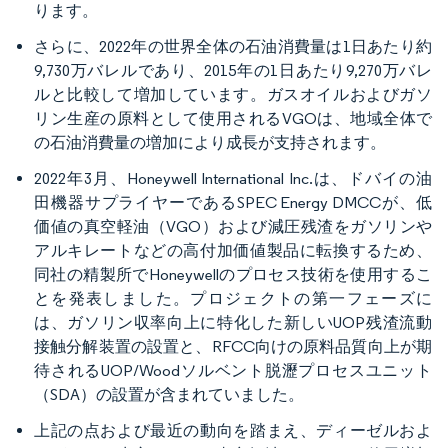
ります。
さらに、2022年の世界全体の石油消費量は1日あたり約
9,730万バレルであり、2015年の1日あたり9,270万バレ
ルと比較して増加しています。ガスオイルおよびガソ
リン生産の原料として使用されるVGOは、地域全体で
の石油消費量の増加により成長が支持されます。
2022年3月、Honeywell International Inc.は、ドバイの油
田機器サプライヤーであるSPEC Energy DMCCが、低
価値の真空軽油（VGO）および減圧残渣をガソリンや
アルキレートなどの高付加価値製品に転換するため、
同社の精製所でHoneywellのプロセス技術を使用するこ
とを発表しました。プロジェクトの第一フェーズに
は、ガソリン収率向上に特化した新しいUOP残渣流動
接触分解装置の設置と、RFCC向けの原料品質向上が期
待されるUOP/Woodソルベント脱瀝プロセスユニット
（SDA）の設置が含まれていました。
上記の点および最近の動向を踏まえ、ディーゼルおよ