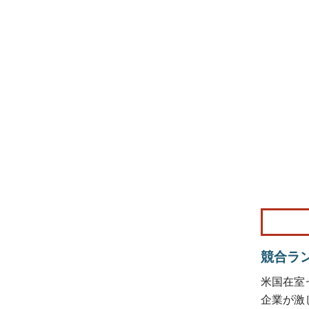
画像 © Mo
競合ラ
米国在室
企業が激し