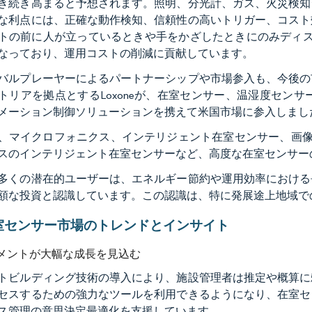
き続き高まると予想されます。照明、分光計、ガス、火災検知
な利点には、正確な動作検知、信頼性の高いトリガー、コスト
トの前に人が立っているときや手をかざしたときにのみディス
なっており、運用コストの削減に貢献しています。
バルプレーヤーによるパートナーシップや市場参入も、今後の
トリアを拠点とするLoxoneが、在室センサー、温湿度センサ
メーション制御ソリューションを携えて米国市場に参入しまし
、マイクロフォニクス、インテリジェント在室センサー、画像
スのインテリジェント在室センサーなど、高度な在室センサー
多くの潜在的ユーザーは、エネルギー節約や運用効率における
額な投資と認識しています。この認識は、特に発展途上地域で
室センサー市場のトレンドとインサイト
メントが大幅な成長を見込む
トビルディング技術の導入により、施設管理者は推定や概算に
セスするための強力なツールを利用できるようになり、在室セ
ス管理の意思決定最適化を支援しています。