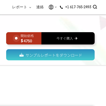
レポート
連絡
+1 617-765-2493
4750