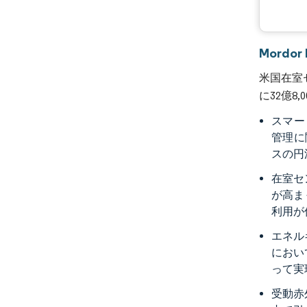
Mordo
米国在室セ
に32億8
スマー
管理に
スの円
在室セ
が高ま
利用が
エネル
におい
って実
受動赤