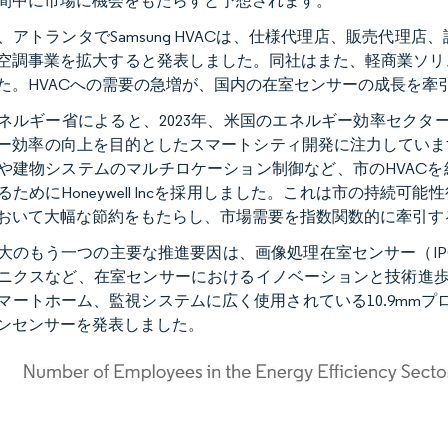
間中に市場に機会をもたらすと予想されます。
、アトランタでSamsung HVACは、仕様代理店、販売代
空調事業を拡大すると発表しました。同社はまた、軽商業ソリュー
た。​HVACへの需要の急増が、国内の在室センサーの成長を牽
ネルギー省によると、2023年、米国のエネルギー効率セクタ
ー効率の向上を目的としたスマートシティ開発に注力していま
や建物システムのマルチロケーション制御など、市のHVAC
るためにHoneywell Incを採用しました。これは市の持
おいて大幅な節約をもたらし、市場需要を指数関数的に牽引す
大のもう一つの主要な推進要因は、画像処理在室センサー（IP
ニクスなど、在室センサーにおけるイノベーションと技術進歩
マートホーム、監視システムに広く使用されている10.9mmプ
ンセンサーを発表しました。