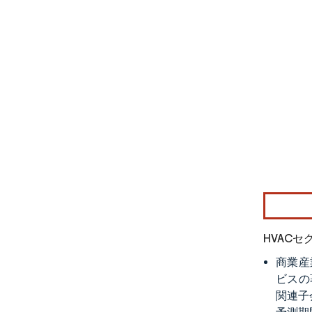
画像 © Mo
HVAC
​商業
ビスの著
関連子