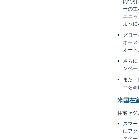
内で引
ーの主
ユニッ
ように
グロー
オース
オート
さらに
ンベー
また、
ーを高
米国在
住宅セグ
スマー
にアク
スペー