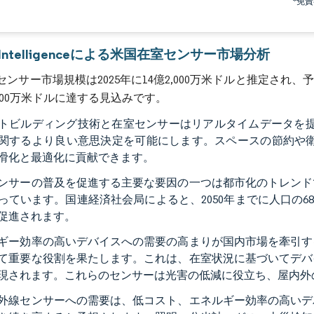
*免
画像 © Mordor Intelligence。再利用にはCC BY 4.0の表示が必要です。
r Intelligenceによる米国在室センサー市場分析
ンサー市場規模は2025年に14億2,000万米ドルと推定され、予測期間
,000万米ドルに達する見込みです。
トビルディング技術と在室センサーはリアルタイムデータを提供
関するより良い意思決定を可能にします。スペースの節約や衛
滑化と最適化に貢献できます。
ンサーの普及を促進する主要な要因の一つは都市化のトレンド
っています。国連経済社会局によると、2050年までに人口の
促進されます。
ギー効率の高いデバイスへの需要の高まりが国内市場を牽引す
て重要な役割を果たします。これは、在室状況に基づいてデバ
現されます。これらのセンサーは光害の低減に役立ち、屋内外
外線センサーへの需要は、低コスト、エネルギー効率の高いデ