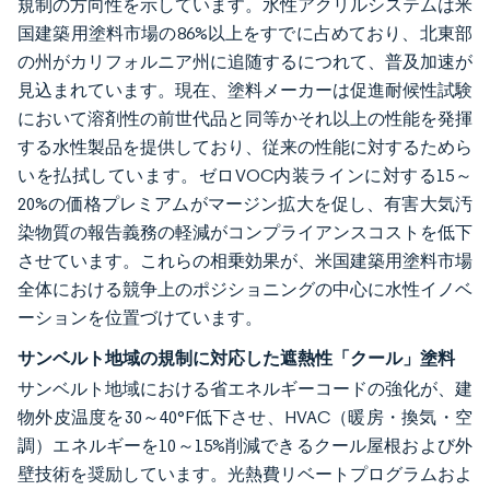
規制の方向性を示しています。水性アクリルシステムは米
国建築用塗料市場の86%以上をすでに占めており、北東部
の州がカリフォルニア州に追随するにつれて、普及加速が
見込まれています。現在、塗料メーカーは促進耐候性試験
において溶剤性の前世代品と同等かそれ以上の性能を発揮
する水性製品を提供しており、従来の性能に対するためら
いを払拭しています。ゼロVOC内装ラインに対する15～
20%の価格プレミアムがマージン拡大を促し、有害大気汚
染物質の報告義務の軽減がコンプライアンスコストを低下
させています。これらの相乗効果が、米国建築用塗料市場
全体における競争上のポジショニングの中心に水性イノベ
ーションを位置づけています。
サンベルト地域の規制に対応した遮熱性「クール」塗料
サンベルト地域における省エネルギーコードの強化が、建
物外皮温度を30～40°F低下させ、HVAC（暖房・換気・空
調）エネルギーを10～15%削減できるクール屋根および外
壁技術を奨励しています。光熱費リベートプログラムおよ