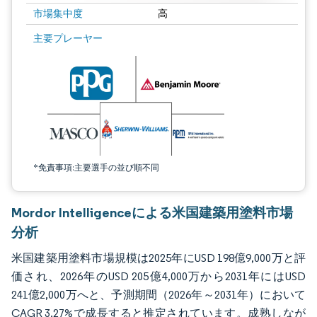
市場集中度
高
画像 © Mordor Intelligence。再利用にはCC BY 4.0の表示が必要です。
主要プレーヤー
*免責事項:主要選手の並び順不同
Mordor Intelligenceによる米国建築用塗料市場
分析
米国建築用塗料市場規模は2025年にUSD 198億9,000万と評
価され、2026年のUSD 205億4,000万から2031年にはUSD
241億2,000万へと、予測期間（2026年～2031年）において
CAGR 3.27%で成長すると推定されています。成熟しなが