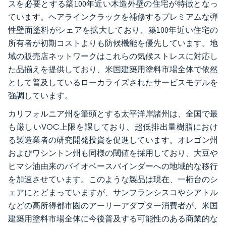
スを必要とする築100年近い木造外壁の住宅が特徴となっ
ています。ヘアラインクラックを補修するプレミアムな弾
性壁面塗料がシェアを拡大しており、築100年近い住宅の
所有者が初期コストよりも防候機能を優先しています。地
域の販売店ネットワークはこれらの気候ストレスに対応し
た品揃えを提供しており、米国建築用塗料市場全体で依然
として普及しているローカライズされたサービスモデルを
強調しています。
カリフォルニア州を筆頭とする太平洋岸諸州は、全国で最
も厳しいVOC上限を課しており、超低排出量樹脂におけ
る製造業者の研究開発投資を促進しています。オレゴン州
およびワシントン州も同様の閾値を採用しており、大豆や
ヒマシ油由来のバイオベースバインダーへの地域的な移行
を加速させています。このような製品は現在、一桁台のシ
ェアにとどまっていますが、サンフランシスコやシアトル
などの高所得都市圏のアーリーアダプター消費者が、米国
建築用塗料市場全体に今後普及する可能性のある商業的な