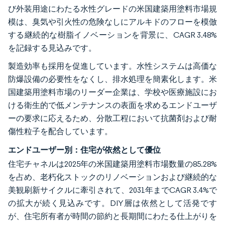
び外装用途にわたる水性グレードの米国建築用塗料市場規
模は、臭気や引火性の危険なしにアルキドのフローを模倣
する継続的な樹脂イノベーションを背景に、CAGR 3.48%
を記録する見込みです。
製造効率も採用を促進しています。水性システムは高価な
防爆設備の必要性をなくし、排水処理を簡素化します。米
国建築用塗料市場のリーダー企業は、学校や医療施設にお
ける衛生的で低メンテナンスの表面を求めるエンドユーザ
ーの要求に応えるため、分散工程において抗菌剤および耐
傷性粒子を配合しています。
エンドユーザー別：住宅が依然として優位
住宅チャネルは2025年の米国建築用塗料市場数量の85.28%
を占め、老朽化ストックのリノベーションおよび継続的な
美観刷新サイクルに牽引されて、2031年までCAGR 3.4%で
の拡大が続く見込みです。DIY層は依然として活発です
が、住宅所有者が時間の節約と長期間にわたる仕上がりを