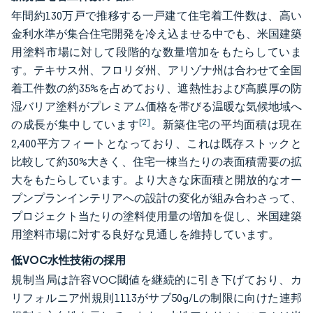
年間約130万戸で推移する一戸建て住宅着工件数は、高い
金利水準が集合住宅開発を冷え込ませる中でも、米国建築
用塗料市場に対して段階的な数量増加をもたらしていま
す。テキサス州、フロリダ州、アリゾナ州は合わせて全国
着工件数の約35%を占めており、遮熱性および高膜厚の防
湿バリア塗料がプレミアム価格を帯びる温暖な気候地域へ
[2]
の成長が集中しています
。新築住宅の平均面積は現在
2,400平方フィートとなっており、これは既存ストックと
比較して約30%大きく、住宅一棟当たりの表面積需要の拡
大をもたらしています。より大きな床面積と開放的なオー
プンプランインテリアへの設計の変化が組み合わさって、
プロジェクト当たりの塗料使用量の増加を促し、米国建築
用塗料市場に対する良好な見通しを維持しています。
低VOC水性技術の採用
規制当局は許容VOC閾値を継続的に引き下げており、カ
リフォルニア州規則1113がサブ50g/Lの制限に向けた連邦