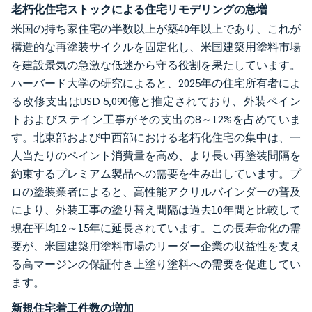
老朽化住宅ストックによる住宅リモデリングの急増
米国の持ち家住宅の半数以上が築40年以上であり、これが
構造的な再塗装サイクルを固定化し、米国建築用塗料市場
を建設景気の急激な低迷から守る役割を果たしています。
ハーバード大学の研究によると、2025年の住宅所有者によ
る改修支出はUSD 5,090億と推定されており、外装ペイン
トおよびステイン工事がその支出の8～12%を占めていま
す。北東部および中西部における老朽化住宅の集中は、一
人当たりのペイント消費量を高め、より長い再塗装間隔を
約束するプレミアム製品への需要を生み出しています。プ
ロの塗装業者によると、高性能アクリルバインダーの普及
により、外装工事の塗り替え間隔は過去10年間と比較して
現在平均12～15年に延長されています。この長寿命化の需
要が、米国建築用塗料市場のリーダー企業の収益性を支え
る高マージンの保証付き上塗り塗料への需要を促進してい
ます。
新規住宅着工件数の増加