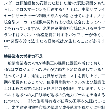
ンダーは原油価格の変動に連動した第2の変動要因をもた
らし、グロスマージンを圧迫するとともに、中堅サプライ
ヤーにサーチャージ制度の導入を検討させています。大手
統合型メーカーは複数年契約および後方統合によってヘッ
ジを行っていますが、米国建築用塗料市場における中小ブ
ランドはスポット価格急騰に対するバッファーが薄く、
DIY需要を冷え込ませる価格転嫁が生じることがありま
す。
塗装業者の労働力不足
一般請負業者の78%が塗装工の採用に困難を感じており、
45%はプロジェクトの遅延が労働力不足に直結していると
述べています。逼迫した供給が賃金コストを押し上げ、工
期を延長させることで、住宅再塗装サイクルおよび新築仕
上げ工程の両方における処理能力を制限しています。サン
ベルト地域への人口移動が地域の労働力プールを圧迫する
につれて、一部の住宅所有者が任意の工事を先延ばしに
し、米国建築用塗料市場の堅調な成長軌道を穏やかに抑制