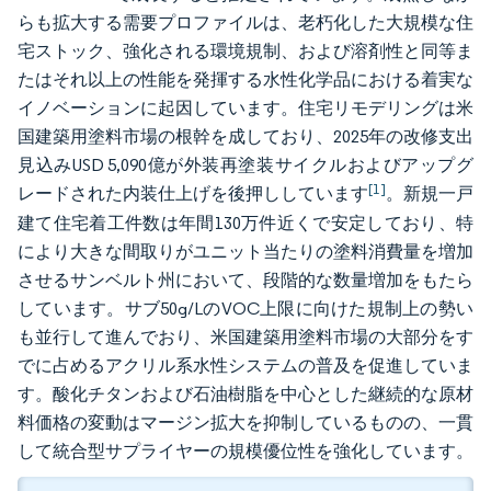
らも拡大する需要プロファイルは、老朽化した大規模な住
宅ストック、強化される環境規制、および溶剤性と同等ま
たはそれ以上の性能を発揮する水性化学品における着実な
イノベーションに起因しています。住宅リモデリングは米
国建築用塗料市場の根幹を成しており、2025年の改修支出
見込みUSD 5,090億が外装再塗装サイクルおよびアップグ
[1]
レードされた内装仕上げを後押ししています
。新規一戸
建て住宅着工件数は年間130万件近くで安定しており、特
により大きな間取りがユニット当たりの塗料消費量を増加
させるサンベルト州において、段階的な数量増加をもたら
しています。サブ50g/LのVOC上限に向けた規制上の勢い
も並行して進んでおり、米国建築用塗料市場の大部分をす
でに占めるアクリル系水性システムの普及を促進していま
す。酸化チタンおよび石油樹脂を中心とした継続的な原材
料価格の変動はマージン拡大を抑制しているものの、一貫
して統合型サプライヤーの規模優位性を強化しています。