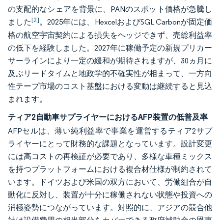
の支配的なシェアを背景に、PANのスポット価格が急騰し
[2]
ました
。2025年には、HexcelおよびSGL Carbonが固定価
格の航空宇宙契約による損失をヘッジできず、売総利益率
の低下を経験しました。2027年に稼働予定の新規プリカー
サーラインにより一定の緩和が期待されますが、30ヵ月に
及ぶリードタイムと地政学的不確実性が相まって、一方向
性テープ市場のコスト基盤における変動は継続すると見込
まれます。
ティア2自動車サプライヤーにおけるAFP装置の低普及率
AFPセルは、薄い純利益率で事業を運営するティア2サプ
ライヤーにとって財務的な課題となっています。設計変更
には高コストの再検証が必要であり、多様な車種ミックス
を持つプラットフォームにおける複合材仕様が制約されて
います。ドイツおよび米国の双方において、労働組合が自
動化に反対し、装置が十分に稼働されない状態や投資への
消極姿勢につながっています。対照的に、アジアの競合他