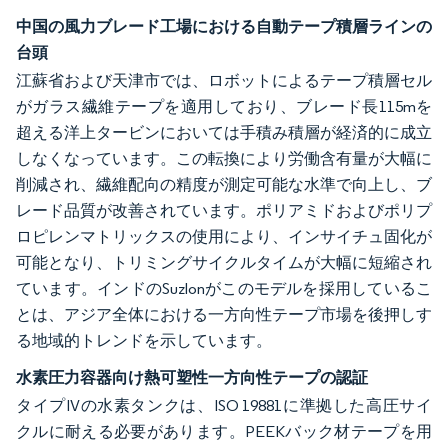
中国の風力ブレード工場における自動テープ積層ラインの
台頭
江蘇省および天津市では、ロボットによるテープ積層セル
がガラス繊維テープを適用しており、ブレード長115mを
超える洋上タービンにおいては手積み積層が経済的に成立
しなくなっています。この転換により労働含有量が大幅に
削減され、繊維配向の精度が測定可能な水準で向上し、ブ
レード品質が改善されています。ポリアミドおよびポリプ
ロピレンマトリックスの使用により、インサイチュ固化が
可能となり、トリミングサイクルタイムが大幅に短縮され
ています。インドのSuzlonがこのモデルを採用しているこ
とは、アジア全体における一方向性テープ市場を後押しす
る地域的トレンドを示しています。
水素圧力容器向け熱可塑性一方向性テープの認証
タイプIVの水素タンクは、ISO 19881に準拠した高圧サイ
クルに耐える必要があります。PEEKバック材テープを用