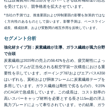
社は設備費用の相当部分をカバーできる政府補助金の恩恵
を受けており、競争格差を拡大させています。
*当社の予測では、推進要因および抑制要因の影響を加算的ではな
く方向性のあるものとして扱います。影響予測は、ベースライン
成長、構成効果、および変数間の相互作用を反映しています。
セグメント分析
強化材タイプ別：炭素繊維が主導、ガラス繊維が風力分野
で台頭
炭素繊維は2025年の売上の58.42%を占め、疲労耐性によっ
てプレミアムが正当化される航空宇宙一次構造における重
要性を示しています。ボーイング787およびエアバスA350
はいずれも、翼桁および胴体フレームに炭素繊維テープを
多用しています。ガラス繊維は剛性で劣るものの、9.25%
のCAGRで急成長しています。この成長は、コスト効率の
高いスパーキャップ材料を必要とする長さ115m超の洋上
風力ブレードによって牽引されています。その結果、ガラ