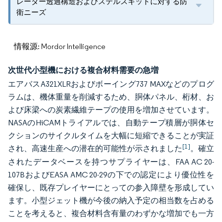
レーダー透過構造およびステルスキットに対する防
衛ニーズ
情報源: Mordor Intelligence
次世代小型機における複合材料需要の急増
エアバスA321XLRおよびボーイング737 MAXなどのプログ
ラムは、機体重量を削減するため、胴体パネル、桁材、お
よび床梁への炭素繊維テープの使用を増加させています。
NASAのHiCAMトライアルでは、自動テープ積層が胴体セ
クションのサイクルタイムを大幅に短縮できることが実証
[1]
され、高速生産への潜在的可能性が示されました
。確立
されたデータベースを持つサプライヤーは、FAA AC 20-
107BおよびEASA AMC 20-29の下での認定により優位性を
確保し、既存プレイヤーにとっての参入障壁を形成してい
ます。小型ジェット機が今後の納入予定の相当数を占める
ことを考えると、複合材料含有量のわずかな増加でも一方