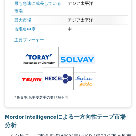
最も急速に成長している
アジア太平洋
市場
最大市場
アジア太平洋
市場集中度
中
画像 © Mordor Intelligence。再利用にはCC BY 4.0の表示が必要です。
主要プレーヤー
*免責事項:主要選手の並び順不同
Mordor Intelligenceによる一方向性テープ市場
分析