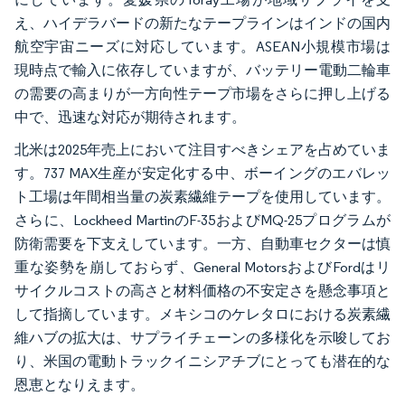
え、ハイデラバードの新たなテープラインはインドの国内
航空宇宙ニーズに対応しています。ASEAN小規模市場は
現時点で輸入に依存していますが、バッテリー電動二輪車
の需要の高まりが一方向性テープ市場をさらに押し上げる
中で、迅速な対応が期待されます。
北米は2025年売上において注目すべきシェアを占めていま
す。737 MAX生産が安定化する中、ボーイングのエバレッ
ト工場は年間相当量の炭素繊維テープを使用しています。
さらに、Lockheed MartinのF-35およびMQ-25プログラムが
防衛需要を下支えしています。一方、自動車セクターは慎
重な姿勢を崩しておらず、General MotorsおよびFordはリ
サイクルコストの高さと材料価格の不安定さを懸念事項と
して指摘しています。メキシコのケレタロにおける炭素繊
維ハブの拡大は、サプライチェーンの多様化を示唆してお
り、米国の電動トラックイニシアチブにとっても潜在的な
恩恵となりえます。