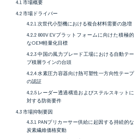
4.1 市場概要
4.2 市場ドライバー
4.2.1 次世代小型機における複合材料需要の急増
4.2.2 800V EVプラットフォームに向けた積極的
なOEM軽量化目標
4.2.3 中国の風力ブレード工場における自動テー
プ積層ラインの台頭
4.2.4 水素圧力容器向け熱可塑性一方向性テープ
の認証
4.2.5 レーダー透過構造およびステルスキットに
対する防衛要件
4.3 市場抑制要因
4.3.1 PANプリカーサー供給に起因する持続的な
炭素繊維価格変動