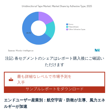
注記: 各セグメントのシェアはレポート購入後にご確認い
画像 © Mordor Intelligence。再利用にはCC BY 4.0の表示が必要です。
ただけます
エンドユーザー産業別：航空宇宙・防衛が主導、風力エネ
ルギーが加速