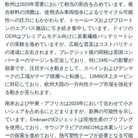
欧州は2025年需要において相当の割合を占めています。複
合材料の消費は、使用済み車両指令によるリサイクル可能
性への圧力にもかかわらず、トゥールーズおよびブロート
ンのエアバス施設に引き続き集中しています。ドイツの
OEMはプレミアムモデル向けに炭素繊維バッテリートレ
イの実験を進めていますが、広範な普及はコストパリティ
の達成に左右されます。ブレグジット後の関税は英国コン
バーターのマージンを圧迫しており、特にSMEへの影響が
顕著です。注目すべき動きとして、スペインおよびデンマ
ークの工場がテープ積層へと転換し、15MW洋上タービン
に対応しており、欧州大陸の一方向性テープ市場を強化す
る動きが見られます。
南米および中東・アフリカは2025年において合わせて小さ
いシェアを占めるにとどまりますが、新興の可能性を示し
ています。EmbraerのE2ジェットは現地生産のプリプレグ
を使用しており、サウジアラビアのNEOMは水素シリンダ
ーの探索を進めており、熱可塑性テープが必要となる可能