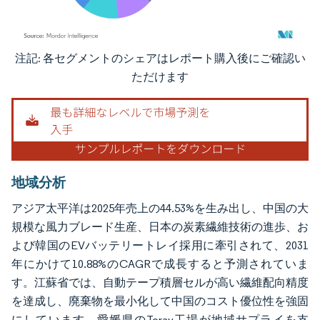
注記: 各セグメントのシェアはレポート購入後にご確認い
画像 © Mordor Intelligence。再利用にはCC BY 4.0の表示が必要です。
ただけます
地域分析
アジア太平洋は2025年売上の44.53%を生み出し、中国の大
規模な風力ブレード生産、日本の炭素繊維技術の進歩、お
よび韓国のEVバッテリートレイ採用に牽引されて、2031
年にかけて10.88%のCAGRで成長すると予測されていま
す。江蘇省では、自動テープ積層セルが高い繊維配向精度
を達成し、廃棄物を最小化して中国のコスト優位性を強固
にしています。愛媛県のToray工場が地域サプライを支