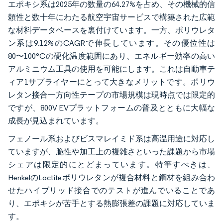
エポキシ系は2025年の数量の64.27%を占め、その機械的信
頼性と数十年にわたる航空宇宙サービスで構築された広範
な材料データベースを裏付けています。一方、ポリウレタ
ン系は9.12%のCAGRで伸長しています。その優位性は
80〜100°Cの硬化温度範囲にあり、エネルギー効率の高い
アルミニウム工具の使用を可能にします。これは自動車テ
ィア1サプライヤーにとって大きなメリットです。ポリウ
レタン接合一方向性テープの市場規模は現時点では限定的
ですが、800V EVプラットフォームの普及とともに大幅な
成長が見込まれています。
フェノール系およびビスマレイミド系は高温用途に対応し
ていますが、脆性や加工上の複雑さといった課題から市場
シェアは限定的にとどまっています。特筆すべきは、
HenkelのLoctiteポリウレタンが複合材料と鋼材を組み合わ
せたハイブリッド接合でのテストが進んでいることであ
り、エポキシが苦手とする熱膨張差の課題に対応していま
す。