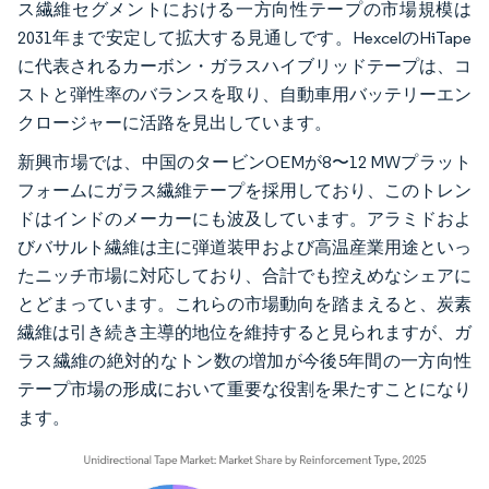
ス繊維セグメントにおける一方向性テープの市場規模は
2031年まで安定して拡大する見通しです。HexcelのHiTape
に代表されるカーボン・ガラスハイブリッドテープは、コ
ストと弾性率のバランスを取り、自動車用バッテリーエン
クロージャーに活路を見出しています。
新興市場では、中国のタービンOEMが8〜12 MWプラット
フォームにガラス繊維テープを採用しており、このトレン
ドはインドのメーカーにも波及しています。アラミドおよ
びバサルト繊維は主に弾道装甲および高温産業用途といっ
たニッチ市場に対応しており、合計でも控えめなシェアに
とどまっています。これらの市場動向を踏まえると、炭素
繊維は引き続き主導的地位を維持すると見られますが、ガ
ラス繊維の絶対的なトン数の増加が今後5年間の一方向性
テープ市場の形成において重要な役割を果たすことになり
ます。