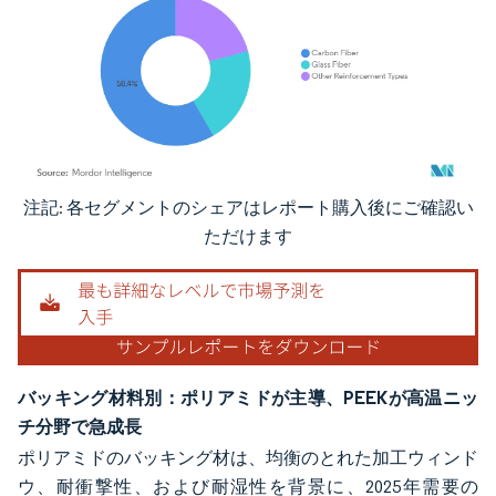
注記: 各セグメントのシェアはレポート購入後にご確認い
画像 © Mordor Intelligence。再利用にはCC BY 4.0の表示が必要です。
ただけます
バッキング材料別：ポリアミドが主導、PEEKが高温ニッ
チ分野で急成長
ポリアミドのバッキング材は、均衡のとれた加工ウィンド
ウ、耐衝撃性、および耐湿性を背景に、2025年需要の