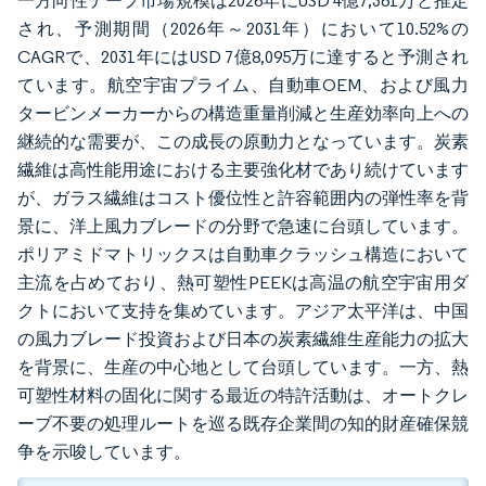
一方向性テープ市場規模は2026年にUSD 4億7,361万と推定
され、予測期間（2026年～2031年）において10.52%の
CAGRで、2031年にはUSD 7億8,095万に達すると予測され
ています。航空宇宙プライム、自動車OEM、および風力
タービンメーカーからの構造重量削減と生産効率向上への
継続的な需要が、この成長の原動力となっています。炭素
繊維は高性能用途における主要強化材であり続けています
が、ガラス繊維はコスト優位性と許容範囲内の弾性率を背
景に、洋上風力ブレードの分野で急速に台頭しています。
ポリアミドマトリックスは自動車クラッシュ構造において
主流を占めており、熱可塑性PEEKは高温の航空宇宙用ダ
クトにおいて支持を集めています。アジア太平洋は、中国
の風力ブレード投資および日本の炭素繊維生産能力の拡大
を背景に、生産の中心地として台頭しています。一方、熱
可塑性材料の固化に関する最近の特許活動は、オートクレ
ーブ不要の処理ルートを巡る既存企業間の知的財産確保競
争を示唆しています。