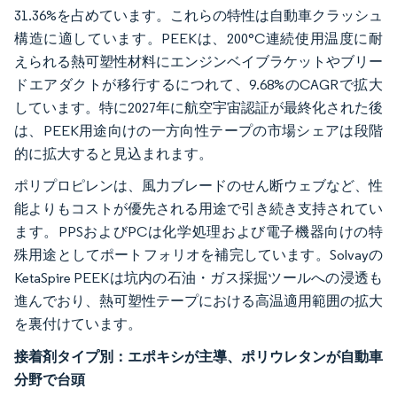
31.36%を占めています。これらの特性は自動車クラッシュ
構造に適しています。PEEKは、200°C連続使用温度に耐
えられる熱可塑性材料にエンジンベイブラケットやブリー
ドエアダクトが移行するにつれて、9.68%のCAGRで拡大
しています。特に2027年に航空宇宙認証が最終化された後
は、PEEK用途向けの一方向性テープの市場シェアは段階
的に拡大すると見込まれます。
ポリプロピレンは、風力ブレードのせん断ウェブなど、性
能よりもコストが優先される用途で引き続き支持されてい
ます。PPSおよびPCは化学処理および電子機器向けの特
殊用途としてポートフォリオを補完しています。Solvayの
KetaSpire PEEKは坑内の石油・ガス採掘ツールへの浸透も
進んでおり、熱可塑性テープにおける高温適用範囲の拡大
を裏付けています。
接着剤タイプ別：エポキシが主導、ポリウレタンが自動車
分野で台頭