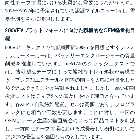
向性テープ市場における実質的な需要につながります。
2026〜2027年に予定されている認証マイルストーンは、需
要予測をさらに後押しします。
800V EVプラットフォームに向けた積極的なOEM軽量化目
標
800Vアーキテクチャで航続距離500kmを目標とするプレミ
アムカーメーカーは、バッテリーエンクロージャーの質量
削減を推進しています。Lucid Airのクラッシュテストで
は、熱可塑性テープによって複雑なトレイ形状が実現で
き、プレス加工スチールと同等の剛性を大幅に軽量化した
形で達成できることが実証されました。しかし、高い初期
投資コストはティア2への普及において課題となっていま
す。各AFP（自動繊維配置）セルは高額であり、プログラ
ミングにも相当の工数を要します。これに対し、中国の
OEMはテープ生産の垂直統合によって部品コストを削減
し、一方向性テープ市場における成長著しい分野において
アジアの優位性を強固なものとしています。