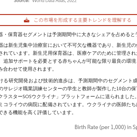
rdor Intelligence。再利用にはCC BY 4.0の表示が必要です。
器・保育器セグメントは予測期間中に大きなシェアを占めると
器は新生児集中治療室において不可欠な機器であり、新生児の体
されています。新生児用保育器は、医療ケアのために管理され
。追加サポートを必要とする赤ちゃんが可能な限り最良の環境
み合わせて使用されます。
ける研究開発および技術的進歩は、予測期間中のセグメント成長
のサレジオ職業訓練センターの学生と教師が製作した10台の
クラスターSOSウクライナ」プラットフォームに送られました
ミコライウの病院に配備されています。ウクライナの医師たち
できる機能を高く評価しています。