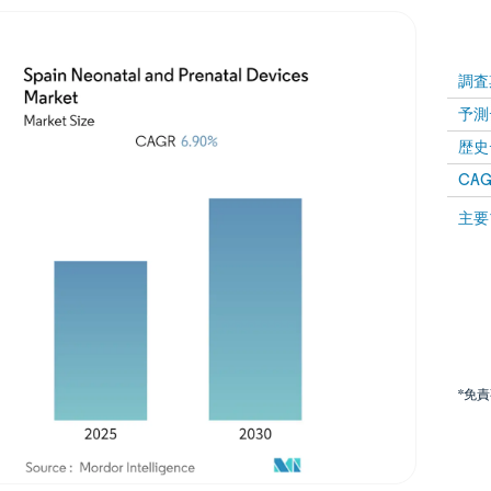
調査
予測
歴史
CAG
主要
*免