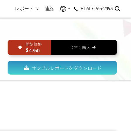
レポート
連絡
+1 617-765-2493
4750