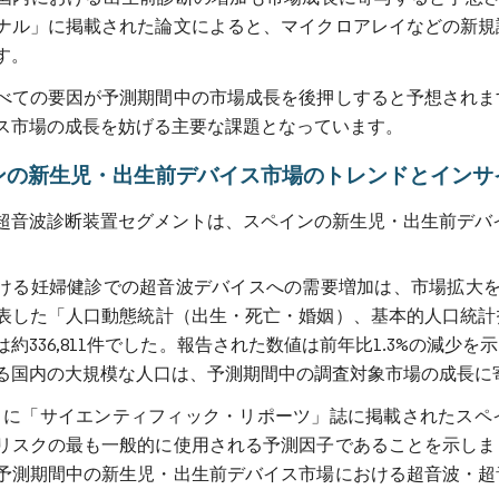
ナル」に掲載された論文によると、マイクロアレイなどの新規
す。
べての要因が予測期間中の市場成長を後押しすると予想されま
ス市場の成長を妨げる主要な課題となっています。
ンの新生児・出生前デバイス市場のトレンドとインサ
超音波診断装置セグメントは、スペインの新生児・出生前デバ
。
ける妊婦健診での超音波デバイスへの需要増加は、市場拡大を牽
表した「人口動態統計（出生・死亡・婚姻）、基本的人口統計指
は約336,811件でした。報告された数値は前年比1.3%の減
る国内の大規模な人口は、予測期間中の調査対象市場の成長に
年4月に「サイエンティフィック・リポーツ」誌に掲載されたス
リスクの最も一般的に使用される予測因子であることを示しま
予測期間中の新生児・出生前デバイス市場における超音波・超