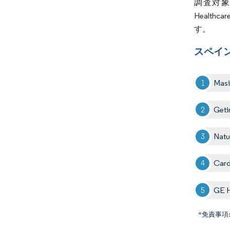
調査対象
Healthca
す。
スペイ
Mas
Geti
Natu
Card
GE H
*免責事項