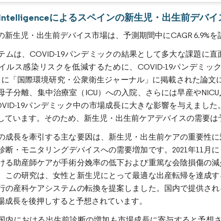
画像 © Mordor Intelligence。再利用にはCC BY 4.0の表示が必要です。
or Intelligenceによるスペインの新生児・出生前デ
の新生児・出生前デバイス市場は、予測期間中にCAGR 6.9%
テムは、COVID-19パンデミックの結果として多大な課題
イルス感染リスクを低減するために、COVID-19パンデミ
年4月に「国際環境研究・公衆衛生ジャーナル」に掲載された論文に
母子分離、集中治療室（ICU）への入院、さらには早産やNI
OVID-19パンデミック中の市場成長に大きな影響を与えま
しています。そのため、新生児・出生前ケアデバイスの需要は
の成長を牽引する主な要因は、新生児・出生前ケアの重要性に
診断・モニタリングデバイスへの需要増加です。2021年11
ける助産師ケアが手術分娩率の低下および重篤な会陰損傷の減
。この研究は、女性と新生児にとって最適な出産転帰を達成す
行の産科ケアシステムの転換を提案しました。国内で提供され
場成長を後押しすると予想されています。
国内における出生前診断の増加も市場成長に寄与すると予想され