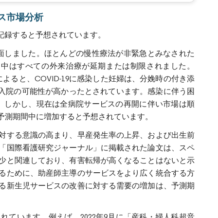
バイス市場分析
を記録すると予想されています。
に直面しました。ほとんどの慢性療法が非緊急とみなされた
ック中はすべての外来治療が延期または制限されました。
よると、COVID-19に感染した妊婦は、分娩時の付き添
CU入院の可能性が高かったとされています。感染に伴う困
した。しかし、現在は全病院サービスの再開に伴い市場は順
予測期間中に増加すると予想されています。
対する意識の高まり、早産発生率の上昇、および出生前
月に「国際看護研究ジャーナル」に掲載された論文は、スペ
少と関連しており、有害転帰が高くなることはないと示
るために、助産師主導のサービスをより広く統合する方
る新生児サービスの改善に対する需要の増加は、予測期
ています。例えば、2022年9月に「産科・婦人科超音