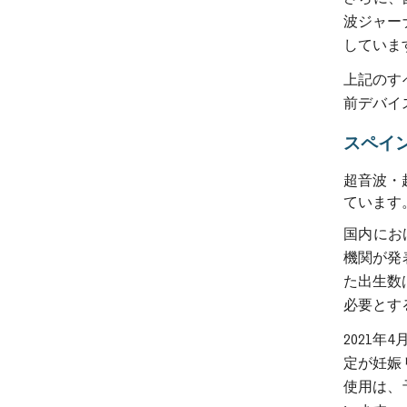
波ジャー
していま
上記のす
前デバイ
スペイ
超音波・
ています
国内にお
機関が発
た出生数
必要とす
2021
定が妊娠
使用は、