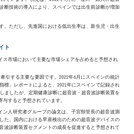
診断技術の導入により、スペインでは出生前診断が増加
す。ただし、先進国における低出生率は、新生児・出生
イト
イス市場において主要な市場シェアを占めると予想され
引する主要な要因です。2022年6月にスペインの統計
標」レポートによると、2021年にスペインで記録され
少を示しましたが、定期健康診断に超音波・超音波診断装置を
寄与すると予想されています。
ペイン人研究者グループの論文は、子宮頸管長の超音波測
した。国内における早産検出のための超音波デバイスの
音波診断装置セグメントの成長を促進すると予想されて