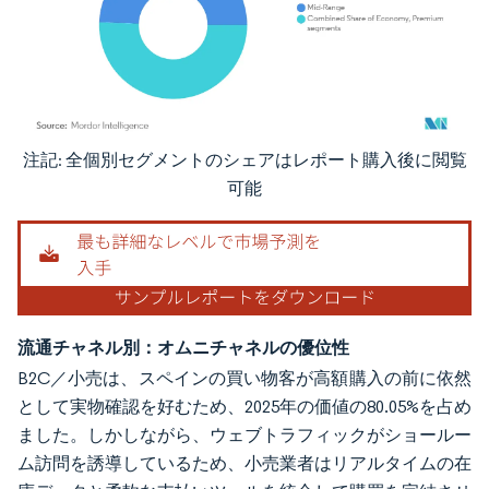
注記: 全個別セグメントのシェアはレポート購入後に閲覧
画像 © Mordor Intelligence。再利用にはCC BY 4.0の表示が必要です。
可能
流通チャネル別：オムニチャネルの優位性
B2C／小売は、スペインの買い物客が高額購入の前に依然
として実物確認を好むため、2025年の価値の80.05%を占め
ました。しかしながら、ウェブトラフィックがショールー
ム訪問を誘導しているため、小売業者はリアルタイムの在