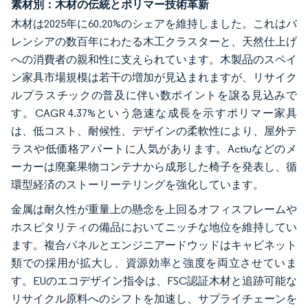
素材別：木材の伝統とポリマー技術革新
木材は2025年に60.20%のシェアを維持しました。これはバ
レンシアの数百年にわたる木工クラスターと、天然仕上げ
への消費者の親和性に支えられています。木製品のスペイ
ン家具市場規模は若干の増加が見込まれますが、リサイク
ルプラスチックの普及に伴い数ポイントを譲る見込みで
す。CAGR 4.37%という急速な成長を示すポリマー家具
は、低コスト、耐候性、デザインの柔軟性により、屋外テ
ラスや低価格アパートに人気があります。Actiuなどのメ
ーカーは廃棄果物コンテナから成形した椅子を発表し、循
環型経済のストーリーテリングを強化しています。
金属は耐久性が重量上の懸念を上回るオフィスフレームや
ホスピタリティの備品においてニッチな地位を維持してい
ます。複合パネルとエンジニアードウッドはキャビネット
類での採用が拡大し、資源効率と強度を両立させていま
す。EUのエコデザイン指令は、FSC認証木材と追跡可能な
リサイクル原料へのシフトを加速し、サプライチェーンを