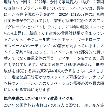
理能力を上回り、2027年にかけて家具購入に結びつく強固
な改修パイプラインを示しています。スペインでは、長年
にわたる住宅供給不足を経て、2025年に185万件の計画的
住宅改修が予定されており、需要が新築住宅から内装アッ
プグレードへとシフトしています。2024年の建設コストは
4.20%上昇し、新築よりも改修の費用対効果が高まってい
ることから、モジュール式キャビネット、ワードローブ、
省スペースのシーティングへの需要が高まっています。ス
ペイン家具市場にとって、リノベーションは部分的な買い
替えではなく部屋全体の再コーディネートを促すため、恩
恵を受けています。省エネ改修向けEU復興基金は、断熱
改修を補完する高品質家具の購入予算をさらに拡大しま
す。迅速な施工対応かつカスタマイズ可能なラインナップ
を持つメーカーが、このリノベーション需要の波を最大限
に活かせる立場にあります。
観光主導のホスピタリティ改装サイクル
2024年の国際旅行者数は9,380万人に回復し、ホテルが施