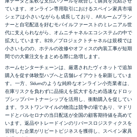
庫データと柔軟な支払いツールを統合して購買を完結させ
ています。オンライン専用取引におけるスペイン家具市場
シェアは小さいながらも成長しており、ARルームプラン
ナーと自宅配送を好むモバイルファーストのミレニアル世
代に支えられながら、オムニチャネルエコシステムの中で
拡大しています。B2B／プロジェクトチャネルは規模では
小さいものの、ホテルの改修やオフィスの内装工事が短期
間での大量注文をまとめる際に急増します。
ホームセンターチェーンは、厳選されたヴィネットで追加
購入を促す体験型ハブへと店舗レイアウトを刷新していま
す。一方、Sklumのような純粋なオンライン小売業者は、
在庫リスクを負わずに品揃えを拡大するため迅速なドロッ
プシップパートナーシップを活用し、衝動購入を促してい
ます。ラストワンマイルの物流は競争の場であり、マドリ
ードとバルセロナの当日配送が全国の顧客期待値を高めて
います。返品やトレードインのリバースロジスティクスを
習得した企業がリピートビジネスを獲得し、スペイン家具