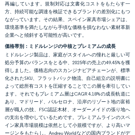
再編しています。規制対応は文書化コストをもたらす一
方、持続可能な調達を検証できるブランドの差別化にもつ
ながっています。その結果、スペイン家具市場シェアは、
環境基準を満たしながら手頃な価格を損なわない素材革新
企業へと傾斜する可能性が高いです。
価格帯別：ミドルレンジの中核とプレミアムの成長
ミドルレンジ製品は、家庭がスタイルへの憧れと厳しい可
処分予算のバランスをとる中、2025年の売上の49.45%を獲
得しました。価格志向のスカンジナビアチェーンが、標準
化されたSKU、フラットパック物流、自己組立の説明書に
よって総所有コストを圧縮することでこの層を牽引してい
ます。それでもプレミアム層はCAGR 4.18%の成長軌道に
あり、マドリード、バルセロナ、沿岸のリゾート地の富裕
層が職人の技、FSC認証木材、オーダーメイドの張り地へ
の支出を増やしているためです。プレミアムラインのスペ
イン家具市場規模は依然として小規模ですが、より高いマ
ージンをもたらし、Andreu Worldなどの国内ブランドがデ