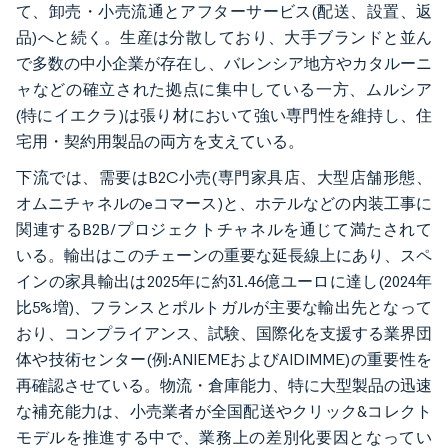
て、卸売・小売流通とアフターサービス(配送、設置、返
品)へと続く。生産は分散しており、大手ブランドと並ん
で多数の中小企業が存在し、バレンシア地方やカタルーニ
ャなどの確立された拠点に集中している一方、ムルシア
(特にイエクラ)は張り材において強い専門性を維持し、住
宅用・契約用製品の両方を支えている。
下流では、需要はB2C小売(専門家具店、大型店舗形態、
オムニチャネルのeコマース)と、ホテルなどの内装工事に
関連するB2B/プロジェクトチャネルを通じて満たされて
いる。輸出はこのチェーンの重要な延長線上にあり、スペ
インの家具輸出は2025年に約31.46億ユーロに達し(2024年
比5%増)、フランスとポルトガルが主要な輸出先となって
おり、コンプライアンス、試験、国際化を支援する業界団
体や技術センター(例:ANIEMEおよびAIDIMME)の重要性を
再確認させている。物流・倉庫能力、特に大型製品の迅速
な補充能力は、小売業者が全国配送やクリック&コレクト
モデルを推進する中で、業務上の差別化要因となってい