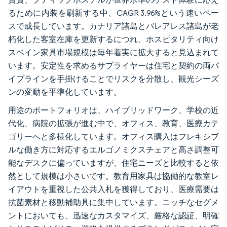
るために内装を刷新する中、CAGR 3.96%という速いペー
スで成長しています。カナリア諸島とバレアレス諸島が老
朽化した客室在庫を更新するにつれ、ホスピタリティ向け
スペイン家具市場規模は毎年着実に拡大すると見込まれて
います。安定性を求めるサプライヤーは住宅と契約の両パ
イプラインを手掛けることでリスクを分散し、観光シーズ
ンの変動を平準化しています。
用途のポートフォリオは、ハイブリッドワーク、学校の近
代化、病院の拡張が進む中で、オフィス、教育、医療カテ
ゴリーへと多様化しています。オフィス購入はフレキシブ
ルな働き方に対応するエルゴノミクスチェアと高さ調整可
能なデスクに偏っていますが、住宅ニーズと比較すると依
然として規模は小さいです。教育用家具は協働的な教室レ
イアウトを重視した公共入札を獲得しており、医療需要は
抗菌素材と移動補助具に集中しています。ニッチなセグメ
ントにおいても、迅速なカスタマイズ、厳格な認証、明確