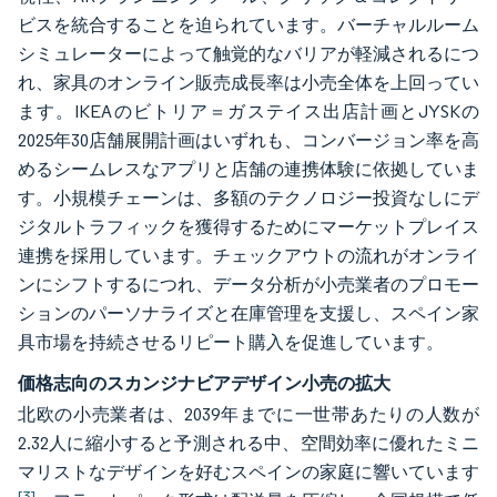
ビスを統合することを迫られています。バーチャルルーム
シミュレーターによって触覚的なバリアが軽減されるにつ
れ、家具のオンライン販売成長率は小売全体を上回ってい
ます。IKEAのビトリア＝ガステイス出店計画とJYSKの
2025年30店舗展開計画はいずれも、コンバージョン率を高
めるシームレスなアプリと店舗の連携体験に依拠していま
す。小規模チェーンは、多額のテクノロジー投資なしにデ
ジタルトラフィックを獲得するためにマーケットプレイス
連携を採用しています。チェックアウトの流れがオンライ
ンにシフトするにつれ、データ分析が小売業者のプロモー
ションのパーソナライズと在庫管理を支援し、スペイン家
具市場を持続させるリピート購入を促進しています。
価格志向のスカンジナビアデザイン小売の拡大
北欧の小売業者は、2039年までに一世帯あたりの人数が
2.32人に縮小すると予測される中、空間効率に優れたミニ
マリストなデザインを好むスペインの家庭に響いています
[3]