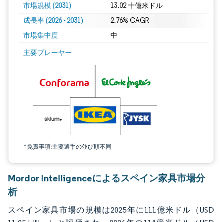
市場規模 (2031)
13.02 十億米ドル
成長率 (2026 - 2031)
2.76% CAGR
市場集中度
中
画像 © Mordor Intelligence。再利用にはCC BY 4.0の表示が必要です。
主要プレーヤー
*免責事項:主要選手の並び順不同
Mordor Intelligenceによるスペイン家具市場分
析
スペイン家具市場の規模は2025年に111億米ドル（USD