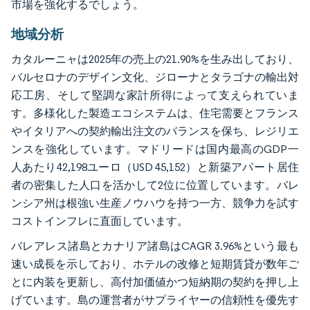
市場を強化するでしょう。
地域分析
カタルーニャは2025年の売上の21.90%を生み出しており、
バルセロナのデザイン文化、ジローナとタラゴナの輸出対
応工房、そして堅調な家計所得によって支えられていま
す。多様化した製造エコシステムは、住宅需要とフランス
やイタリアへの契約輸出注文のバランスを保ち、レジリエ
ンスを強化しています。マドリードは国内最高のGDP一
人あたり42,198ユーロ（USD 45,152）と新築アパート居住
者の密集した人口を活かして2位に位置しています。バレ
ンシア州は根強い生産ノウハウを持つ一方、競争力を試す
コストインフレに直面しています。
バレアレス諸島とカナリア諸島はCAGR 3.96%という最も
速い成長を示しており、ホテルの改修と短期賃貸が数年ご
とに内装を更新し、高付加価値かつ短納期の契約を押し上
げています。島の運営者がサプライヤーの信頼性を優先す