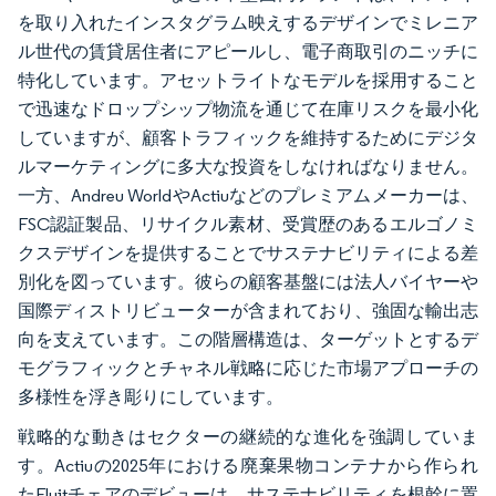
を取り入れたインスタグラム映えするデザインでミレニア
ル世代の賃貸居住者にアピールし、電子商取引のニッチに
特化しています。アセットライトなモデルを採用すること
で迅速なドロップシップ物流を通じて在庫リスクを最小化
していますが、顧客トラフィックを維持するためにデジタ
ルマーケティングに多大な投資をしなければなりません。
一方、Andreu WorldやActiuなどのプレミアムメーカーは、
FSC認証製品、リサイクル素材、受賞歴のあるエルゴノミ
クスデザインを提供することでサステナビリティによる差
別化を図っています。彼らの顧客基盤には法人バイヤーや
国際ディストリビューターが含まれており、強固な輸出志
向を支えています。この階層構造は、ターゲットとするデ
モグラフィックとチャネル戦略に応じた市場アプローチの
多様性を浮き彫りにしています。
戦略的な動きはセクターの継続的な進化を強調していま
す。Actiuの2025年における廃棄果物コンテナから作られ
たFluitチェアのデビューは、サステナビリティを根幹に置