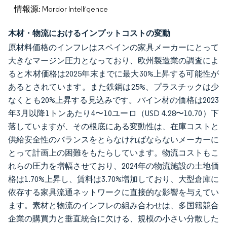
情報源: Mordor Intelligence
木材・物流におけるインプットコストの変動
原材料価格のインフレはスペインの家具メーカーにとって
大きなマージン圧力となっており、欧州製造業の調査によ
ると木材価格は2025年末までに最大30%上昇する可能性が
あるとされています。また鉄鋼は25%、プラスチックは少
なくとも20%上昇する見込みです。パイン材の価格は2023
年3月以降1トンあたり4〜10ユーロ（USD 4.28〜10.70）下
落していますが、その根底にある変動性は、在庫コストと
供給安全性のバランスをとらなければならないメーカーに
とって計画上の困難をもたらしています。物流コストもこ
れらの圧力を増幅させており、2024年の物流施設の土地価
格は1.70%上昇し、賃料は3.70%増加しており、大型倉庫に
依存する家具流通ネットワークに直接的な影響を与えてい
ます。素材と物流のインフレの組み合わせは、多国籍競合
企業の購買力と垂直統合に欠ける、規模の小さい分散した