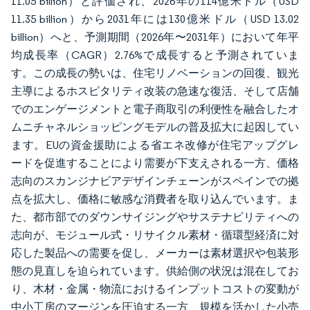
11.05 billion）と評価され、2026年の114億米ドル（USD
11.35 billion）から2031年には130億米ドル（USD 13.02
billion）へと、予測期間（2026年〜2031年）において年平
均成長率（CAGR）2.76%で成長すると予測されていま
す。この成長の勢いは、住宅リノベーションの回復、観光
主導によるホスピタリティ改装の急速な復活、そして店舗
でのエンゲージメントと電子商取引の利便性を融合したオ
ムニチャネルショッピングモデルの普及拡大に起因してい
ます。EUの資金援助による省エネ改修が住宅アップグレ
ードを促進することにより需要が下支えされる一方、価格
志向のスカンジナビアデザインチェーンがスペインでの拠
点を拡大し、価格に敏感な消費者を取り込んでいます。ま
た、都市部でのダウンサイジングやサステナビリティへの
志向が、モジュール式・リサイクル素材・循環型経済に対
応した製品への需要を促し、メーカーは素材選択や包装形
態の見直しを迫られています。供給側の状況は混在してお
り、木材・金属・物流におけるインプットコストの変動が
中小工房のマージンを圧迫する一方、規模を活かした小売