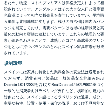
るため、物流コストのプレミアムは価格決定力によって相
殺されています。アンダルシアはその大きな人口と沿岸観
光資源によって相当な販売量を寄与していますが、平均購
入単価は北部地域に劣ります。残りの自治州は国内カバレ
ッジを補完しており、需要パターンは地域の経済状況と高
齢化の動向と密接に連動しています。これらの地理的な要
素が組み合わさることで、成熟したコアと高成長のフリン
ジをともに持つバランスのとれたスペイン家具市場が形成
されています。
規制環境
スペインには家具に特化した業界全体の安全法は適用され
ておらず、消費者向け製品は一般製品安全枠組み(Real
Decreto 1801/2003を含む)やRealDecreto1468/1988に基づく
一般的な消費者向けラベリング要件など、横断的な規則の
対象となる。スペイン語によるラベリングは通常、成分、
主要な特性、設置・使用・保守の説明、および予見可能な