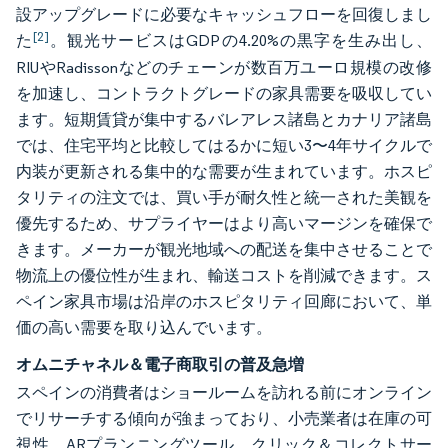
設アップグレードに必要なキャッシュフローを回復しまし
[2]
た
。観光サービスはGDPの4.20%の黒字を生み出し、
RIUやRadissonなどのチェーンが数百万ユーロ規模の改修
を加速し、コントラクトグレードの家具需要を吸収してい
ます。短期賃貸が集中するバレアレス諸島とカナリア諸島
では、住宅平均と比較してはるかに短い3〜4年サイクルで
内装が更新される集中的な需要が生まれています。ホスピ
タリティの注文では、買い手が耐久性と統一された美観を
優先するため、サプライヤーはより高いマージンを確保で
きます。メーカーが観光地域への配送を集中させることで
物流上の優位性が生まれ、輸送コストを削減できます。ス
ペイン家具市場は沿岸のホスピタリティ回廊において、単
価の高い需要を取り込んでいます。
オムニチャネル＆電子商取引の普及急増
スペインの消費者はショールームを訪れる前にオンライン
でリサーチする傾向が強まっており、小売業者は在庫の可
視性、ARプランニングツール、クリック＆コレクトサー