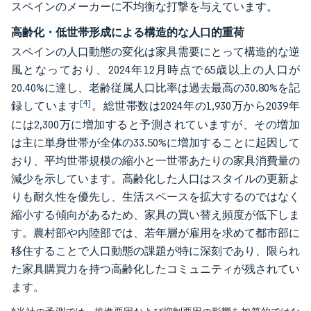
スペインのメーカーに不均衡な打撃を与えています。
高齢化・低世帯形成による構造的な人口的重荷
スペインの人口動態の変化は家具需要にとって構造的な逆
風となっており、2024年12月時点で65歳以上の人口が
20.40%に達し、老齢従属人口比率は過去最高の30.80%を記
[4]
録しています
。総世帯数は2024年の1,930万から2039年
には2,300万に増加すると予測されていますが、その増加
は主に単身世帯が全体の33.50%に増加することに起因して
おり、平均世帯規模の縮小と一世帯あたりの家具消費量の
減少を示しています。高齢化した人口はスタイルの更新よ
りも耐久性を優先し、生活スペースを拡大するのではなく
縮小する傾向があるため、家具の買い替え頻度が低下しま
す。農村部や内陸部では、若年層が雇用を求めて都市部に
移住することで人口動態の課題が特に深刻であり、限られ
た家具購買力を持つ高齢化したコミュニティが残されてい
ます。