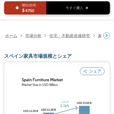
4750
ホーム
市場分析
住宅・不動産改修研究
家具・
スペイン家具市場規模とシェア
シェア