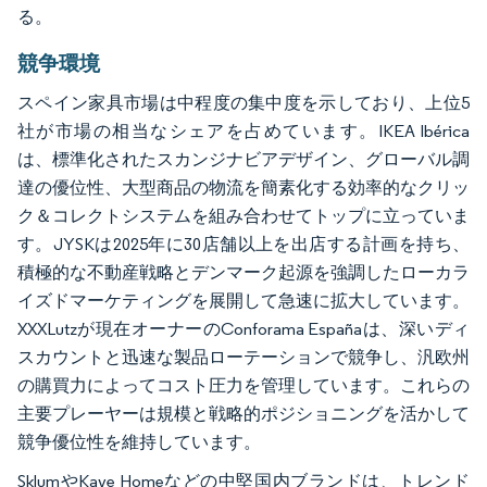
る。
競争環境
スペイン家具市場は中程度の集中度を示しており、上位5
社が市場の相当なシェアを占めています。IKEA Ibérica
は、標準化されたスカンジナビアデザイン、グローバル調
達の優位性、大型商品の物流を簡素化する効率的なクリッ
ク＆コレクトシステムを組み合わせてトップに立っていま
す。JYSKは2025年に30店舗以上を出店する計画を持ち、
積極的な不動産戦略とデンマーク起源を強調したローカラ
イズドマーケティングを展開して急速に拡大しています。
XXXLutzが現在オーナーのConforama Españaは、深いディ
スカウントと迅速な製品ローテーションで競争し、汎欧州
の購買力によってコスト圧力を管理しています。これらの
主要プレーヤーは規模と戦略的ポジショニングを活かして
競争優位性を維持しています。
SklumやKave Homeなどの中堅国内ブランドは、トレンド