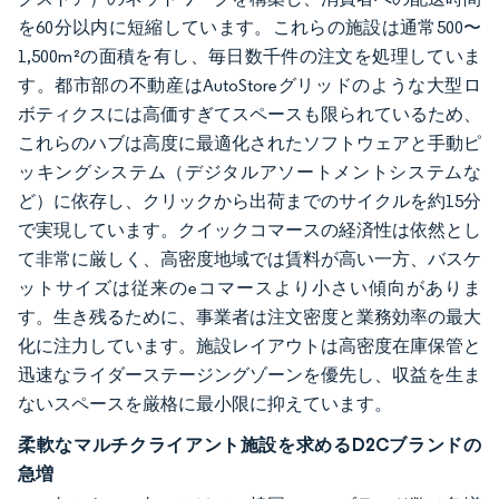
を60分以内に短縮しています。これらの施設は通常500〜
1,500m²の面積を有し、毎日数千件の注文を処理していま
す。都市部の不動産はAutoStoreグリッドのような大型ロ
ボティクスには高価すぎてスペースも限られているため、
これらのハブは高度に最適化されたソフトウェアと手動ピ
ッキングシステム（デジタルアソートメントシステムな
ど）に依存し、クリックから出荷までのサイクルを約15分
で実現しています。クイックコマースの経済性は依然とし
て非常に厳しく、高密度地域では賃料が高い一方、バスケ
ットサイズは従来のeコマースより小さい傾向がありま
す。生き残るために、事業者は注文密度と業務効率の最大
化に注力しています。施設レイアウトは高密度在庫保管と
迅速なライダーステージングゾーンを優先し、収益を生ま
ないスペースを厳格に最小限に抑えています。
柔軟なマルチクライアント施設を求めるD2Cブランドの
急増