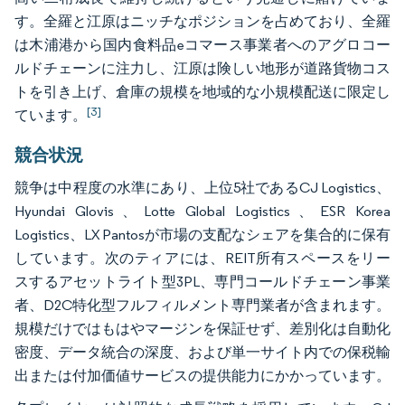
す。全羅と江原はニッチなポジションを占めており、全羅
は木浦港から国内食料品eコマース事業者へのアグロコー
ルドチェーンに注力し、江原は険しい地形が道路貨物コス
トを引き上げ、倉庫の規模を地域的な小規模配送に限定し
[3]
ています。
競合状況
競争は中程度の水準にあり、上位5社であるCJ Logistics、
Hyundai Glovis、Lotte Global Logistics、ESR Korea
Logistics、LX Pantosが市場の支配なシェアを集合的に保有
しています。次のティアには、REIT所有スペースをリー
スするアセットライト型3PL、専門コールドチェーン事業
者、D2C特化型フルフィルメント専門業者が含まれます。
規模だけではもはやマージンを保証せず、差別化は自動化
密度、データ統合の深度、および単一サイト内での保税輸
出または付加価値サービスの提供能力にかかっています。