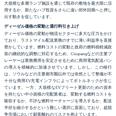
大規模な多層ランプ施設を通じて既存の敷地を最大限に活
用するか、新たなハブ投資をさらに遠い郊外回廊へと押し
出す動きを促しています。
ディーゼル価格の変動と通行料引き上げ
ディーゼル価格の変動が物流セクターに多大な圧力をかけ
ており、ラストマイル配送業務のすでに薄い利益率を直接
脅かしています。燃料コストの変動と政府の燃料税軽減政
策の継続的な調整に対応するため、Coupangなどの主要プ
レーヤーは業務費用を安定させるために商用電気配送バン
の導入を積極的に加速させています。しかし、この移行
は、ソウルなどの主要都市圏以外では依然として整備が不
十分な商用EV充電インフラによってボトルネックが生じ
ています。一方、大規模なEVフリート更新のための資本
を持たない中小規模の宅配業者は、変動する燃料コストを
吸収するか、不評な燃料サーチャージを導入するか、配送
半径を縮小するかという難しい選択に直面しており、超競
争市場において顧客離れのリスクを抱えています。