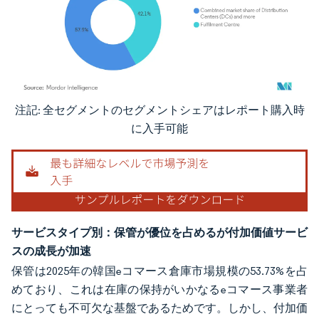
注記: 全セグメントのセグメントシェアはレポート購入時
画像 © Mordor Intelligence。再利用にはCC BY 4.0の表示が必要です。
に入手可能
サービスタイプ別：保管が優位を占めるが付加価値サービ
スの成長が加速
保管は2025年の韓国eコマース倉庫市場規模の53.73%を占
めており、これは在庫の保持がいかなるeコマース事業者
にとっても不可欠な基盤であるためです。しかし、付加価