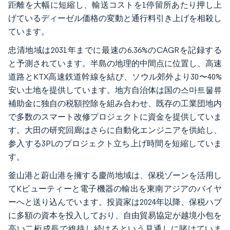
距離を大幅に短縮し、輸送コストを1停留所あたり押し上
げているディーゼル価格の変動と通行料引き上げを相殺し
ています。
忠清地域は2031年までに最速の6.36%のCAGRを記録する
と予測されています。半島の地理的中間点に位置し、高速
道路とKTX高速鉄道幹線を結び、ソウル郊外より30〜40%
安い土地を提供しています。地方自治体は国の스마트물류
補助金に独自の税額控除を組み合わせ、既存の工業団地内
で多数のスマート改修プロジェクトに資金を提供していま
す。大田の研究回廊はさらに自動化エンジニアを供給し、
参入する3PLのプロジェクト立ち上げ時間を短縮していま
す。
釜山港と蔚山港を擁する慶尚地域は、保税ゾーンを活用し
てKビューティーと電子機器の輸出を東南アジアのバイヤ
ーへと送り込んでいます。投資家は2024年以降、保税ハブ
に多額の資本を投入しており、自由貿易協定が越境小包を
高い二桁成長で維持し続けるという見通しに賭けていま