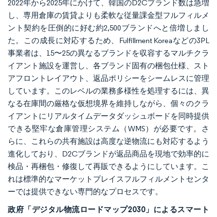
2022年から2025年にかけて、韓国のD2Cブランド数は急増
し、専用倉庫の賃貸よりも柔軟な従量課金型フルフィルメ
ント契約を圧倒的に好む約2,500ブランドへと倍増しまし
た。この成長に対応するため、Fulfillment Koreaなどの3PL
事業者は、15〜25の異なるブランドを収容するマルチクラ
イアント施設を運営し、各ブランド固有の梱包仕様、スト
アフロントレイアウト、返品ポリシーをシームレスに管理
しています。このレベルの業務多様性を処理するには、異
なる在庫間の厳格な仮想境界を維持しながら、個々のクラ
イアントにリアルタイムデータダッシュボードを同時提供
できる堅牢な倉庫管理システム（WMS）が必要です。さ
らに、これらの共有施設は高度な逆物流にも対応するよう
進化しており、D2Cブランドが返品商品を現地で効率的に
検品・再梱包・修復して再販できるようにしています。こ
れは標準的なマーケットプレイスフルフィルメントセンタ
ーでは提供できない専門的なプロセスです。
政府「デジタル物流ロードマップ2030」によるスマート