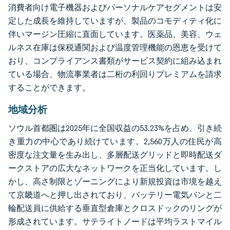
消費者向け電子機器およびパーソナルケアセグメントは安
定した成長を維持していますが、製品のコモディティ化に
伴いマージン圧縮に直面しています。医薬品、美容、ウェ
ルネス在庫は保税通関および温度管理機能の恩恵を受けて
おり、コンプライアンス書類がサービス契約に組み込まれ
ている場合、物流事業者は二桁の利回りプレミアムを請求
することができます。
地域分析
ソウル首都圏は2025年に全国収益の53.23%を占め、引き続
き重力の中心であり続けています。2,560万人の住民が高
密度な注文量を生み出し、多層配送グリッドと即時配送ダ
ークストアの広大なネットワークを正当化しています。し
かし、高さ制限とゾーニングにより新規投資は市境を越え
て京畿道へと押し出されており、バッテリー電気バンと二
輪配送員に供給する垂直型倉庫とクロスドックのリングが
形成されています。サテライトノードは平均ラストマイル