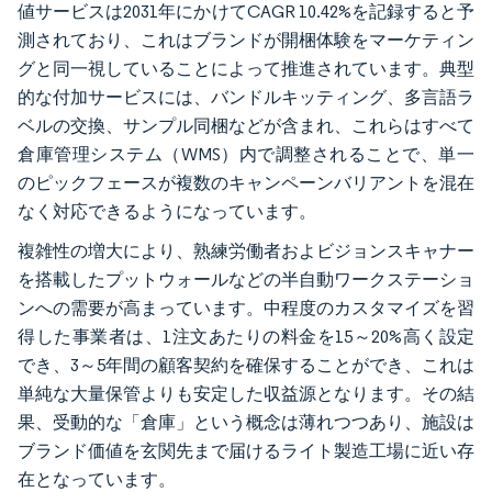
値サービスは2031年にかけてCAGR 10.42%を記録すると予
測されており、これはブランドが開梱体験をマーケティン
グと同一視していることによって推進されています。典型
的な付加サービスには、バンドルキッティング、多言語ラ
ベルの交換、サンプル同梱などが含まれ、これらはすべて
倉庫管理システム（WMS）内で調整されることで、単一
のピックフェースが複数のキャンペーンバリアントを混在
なく対応できるようになっています。
複雑性の増大により、熟練労働者およビジョンスキャナー
を搭載したプットウォールなどの半自動ワークステーショ
ンへの需要が高まっています。中程度のカスタマイズを習
得した事業者は、1注文あたりの料金を15～20%高く設定
でき、3～5年間の顧客契約を確保することができ、これは
単純な大量保管よりも安定した収益源となります。その結
果、受動的な「倉庫」という概念は薄れつつあり、施設は
ブランド価値を玄関先まで届けるライト製造工場に近い存
在となっています。