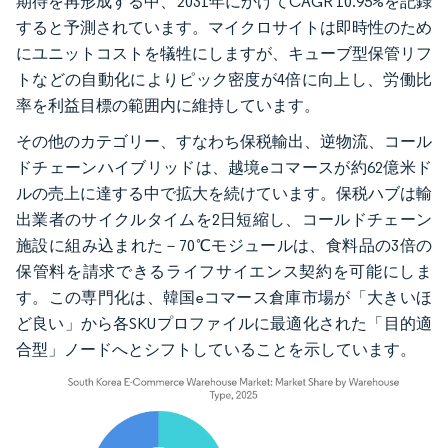
期待を再形成する中、2031年にかけてCAGR 10.95%を記録
すると予測されています。マイクロサイトは即時性のため
にユニットコストを犠牲にしますが、キューブ型保管リフ
トなどの自動化によりピック密度が4倍に向上し、労働比
率を利益目標の範囲内に維持しています。
その他のカテゴリー、すなわち保税輸出、逆物流、コール
ドチェーンハイブリッドは、越境eコマースが約62億米ド
ルの売上に達する中で拡大を続けています。保税ハブは輸
出業者のサイクルタイムを2日短縮し、コールドチェーン
施設に組み込まれた－70℃モジュールは、食料品の3倍の
保管料を請求できるライフサイエンス契約を可能にしま
す。この専門化は、韓国eコマース倉庫市場が「大きいほ
ど良い」から各SKUプロファイルに最適化された「目的適
合型」ノードへとシフトしていることを示しています。