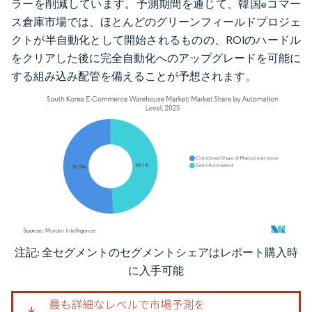
ラーを削減しています。予測期間を通じて、韓国eコマー
ス倉庫市場では、ほとんどのグリーンフィールドプロジェ
クトが半自動化として開始されるものの、ROIのハードル
をクリアした後に完全自動化へのアップグレードを可能に
する組み込み配管を備えることが予想されます。
注記: 全セグメントのセグメントシェアはレポート購入時
画像 © Mordor Intelligence。再利用にはCC BY 4.0の表示が必要です。
に入手可能