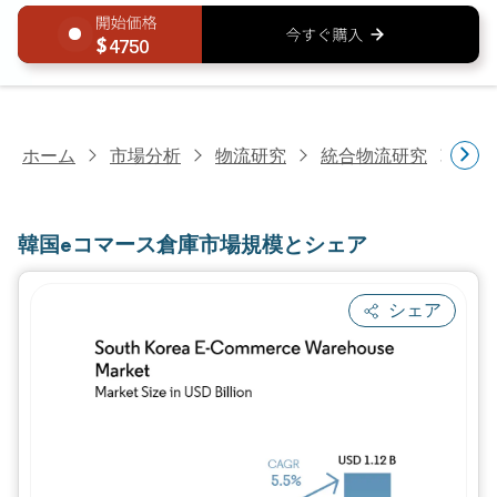
4750
ホーム
市場分析
物流研究
統合物流研究
韓国
韓国eコマース倉庫市場規模とシェア
シェア