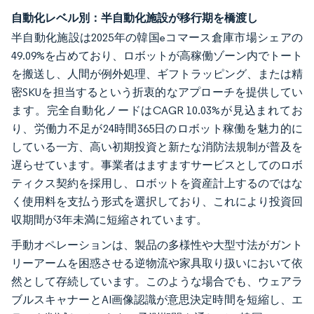
自動化レベル別：半自動化施設が移行期を橋渡し
半自動化施設は2025年の韓国eコマース倉庫市場シェアの
49.09%を占めており、ロボットが高稼働ゾーン内でトート
を搬送し、人間が例外処理、ギフトラッピング、または精
密SKUを担当するという折衷的なアプローチを提供してい
ます。完全自動化ノードはCAGR 10.03%が見込まれてお
り、労働力不足が24時間365日のロボット稼働を魅力的に
している一方、高い初期投資と新たな消防法規制が普及を
遅らせています。事業者はますますサービスとしてのロボ
ティクス契約を採用し、ロボットを資産計上するのではな
く使用料を支払う形式を選択しており、これにより投資回
収期間が3年未満に短縮されています。
手動オペレーションは、製品の多様性や大型寸法がガント
リーアームを困惑させる逆物流や家具取り扱いにおいて依
然として存続しています。このような場合でも、ウェアラ
ブルスキャナーとAI画像認識が意思決定時間を短縮し、エ