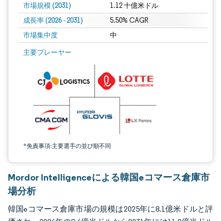
市場規模 (2031)
1.12 十億米ドル
成長率 (2026 - 2031)
5.50% CAGR
市場集中度
中
画像 © Mordor Intelligence。再利用にはCC BY 4.0の表示が必要です。
主要プレーヤー
*免責事項:主要選手の並び順不同
Mordor Intelligenceによる韓国eコマース倉庫市
場分析
韓国eコマース倉庫市場の規模は2025年に8.1億米ドルと評