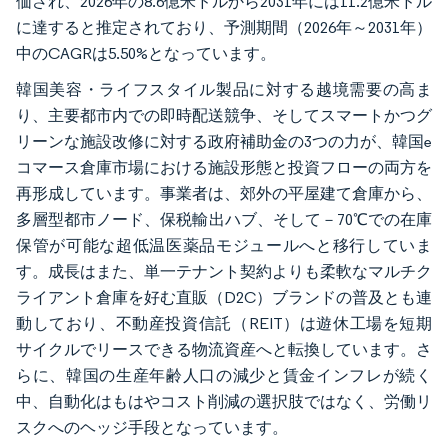
価され、2026年の8.6億米ドルから2031年には11.2億米ドル
に達すると推定されており、予測期間（2026年～2031年）
中のCAGRは5.50%となっています。
韓国美容・ライフスタイル製品に対する越境需要の高ま
り、主要都市内での即時配送競争、そしてスマートかつグ
リーンな施設改修に対する政府補助金の3つの力が、韓国e
コマース倉庫市場における施設形態と投資フローの両方を
再形成しています。事業者は、郊外の平屋建て倉庫から、
多層型都市ノード、保税輸出ハブ、そして－70℃での在庫
保管が可能な超低温医薬品モジュールへと移行していま
す。成長はまた、単一テナント契約よりも柔軟なマルチク
ライアント倉庫を好む直販（D2C）ブランドの普及とも連
動しており、不動産投資信託（REIT）は遊休工場を短期
サイクルでリースできる物流資産へと転換しています。さ
らに、韓国の生産年齢人口の減少と賃金インフレが続く
中、自動化はもはやコスト削減の選択肢ではなく、労働リ
スクへのヘッジ手段となっています。