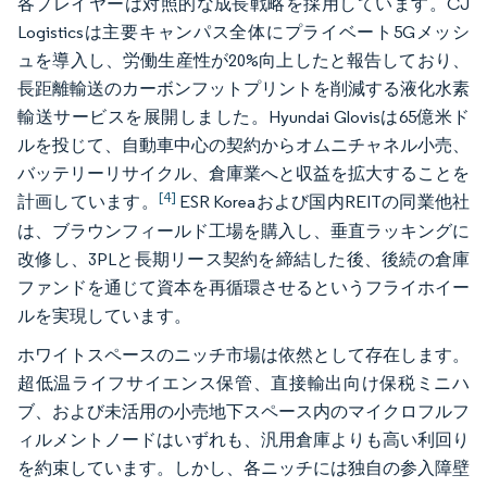
各プレイヤーは対照的な成長戦略を採用しています。CJ
Logisticsは主要キャンパス全体にプライベート5Gメッシ
ュを導入し、労働生産性が20%向上したと報告しており、
長距離輸送のカーボンフットプリントを削減する液化水素
輸送サービスを展開しました。Hyundai Glovisは65億米ド
ルを投じて、自動車中心の契約からオムニチャネル小売、
バッテリーリサイクル、倉庫業へと収益を拡大することを
[4]
計画しています。
ESR Koreaおよび国内REITの同業他社
は、ブラウンフィールド工場を購入し、垂直ラッキングに
改修し、3PLと長期リース契約を締結した後、後続の倉庫
ファンドを通じて資本を再循環させるというフライホイー
ルを実現しています。
ホワイトスペースのニッチ市場は依然として存在します。
超低温ライフサイエンス保管、直接輸出向け保税ミニハ
ブ、および未活用の小売地下スペース内のマイクロフルフ
ィルメントノードはいずれも、汎用倉庫よりも高い利回り
を約束しています。しかし、各ニッチには独自の参入障壁