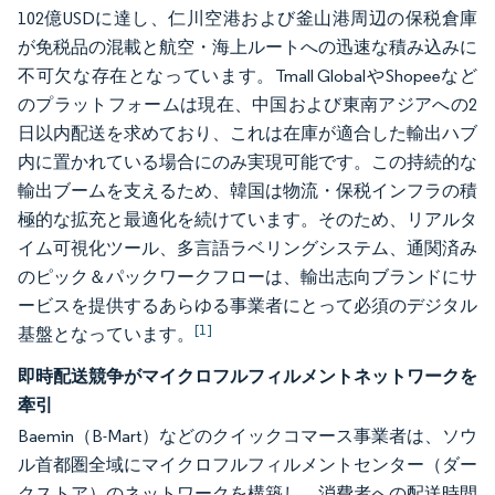
102億USDに達し、仁川空港および釜山港周辺の保税倉庫
が免税品の混載と航空・海上ルートへの迅速な積み込みに
不可欠な存在となっています。Tmall GlobalやShopeeなど
のプラットフォームは現在、中国および東南アジアへの2
日以内配送を求めており、これは在庫が適合した輸出ハブ
内に置かれている場合にのみ実現可能です。この持続的な
輸出ブームを支えるため、韓国は物流・保税インフラの積
極的な拡充と最適化を続けています。そのため、リアルタ
イム可視化ツール、多言語ラベリングシステム、通関済み
のピック＆パックワークフローは、輸出志向ブランドにサ
ービスを提供するあらゆる事業者にとって必須のデジタル
[1]
基盤となっています。
即時配送競争がマイクロフルフィルメントネットワークを
牽引
Baemin（B-Mart）などのクイックコマース事業者は、ソウ
ル首都圏全域にマイクロフルフィルメントセンター（ダー
クストア）のネットワークを構築し、消費者への配送時間