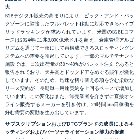
大
B2Bデジタル販売の高まりにより、ピック・アンド・パッ
クゾーンに隣接したフルパレット移動に対応できるハイブ
リッドラッキングが求められています。米国のB2BEコマ
ースは2024年に1兆8,800億米ドルを超え、倉庫管理アルゴ
リズムを通じて一夜にして再構成できるスロッティングシ
ステムへの需要を喚起しています。一部のマルチテナント
施設では、日次出荷量の30〜40%がパレット注文であると
報告されており、天井高とドックドアをめぐる競争が激化
しています。そのため、迅速な切り替え条項を含む柔軟な
リース契約が、長期単一用途契約を上回るペースで増加し
ています。この変化はまた、卸売業者を介さずに直接オン
ライン販売するメーカーを引き付け、24時間365日稼働を
好む需要の変動を生み出しています。
サブスクリプションおよびDTCブランドの成長によるキ
ッティングおよびパーソナライゼーション能力の促進