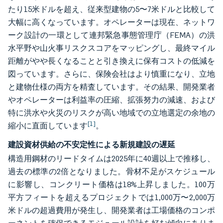
たり15米ドルを超え、従来型建物の5〜7米ドルと比較して
大幅に高くなっています。オペレーターは現在、ネットワ
ーク設計の一環として連邦緊急事態管理庁（FEMA）の洪
水平野や山火事リスクスコアをマッピングし、最終マイル
距離がやや長くなることと引き換えに保有コストの低減を
図っています。さらに、保険会社はより慎重になり、立地
と建物仕様の両方を精査しています。その結果、開発業者
やオペレーターは利益率の圧縮、拡張努力の減速、および
特に洪水や火災のリスクが高い地域での立地選定の余地の
[1]
縮小に直面しています
。
建設資材供給の不安定性による新規建設の遅延
構造用鋼材のリードタイムは2025年に40週以上で推移し、
過去の標準の2倍となりました。骨材不足がスケジュール
に影響し、コンクリート価格は18%上昇しました。100万
平方フィートを超えるプロジェクトでは1,000万〜2,000万
米ドルの超過費用が発生し、開発業者は工場価格のコンポ