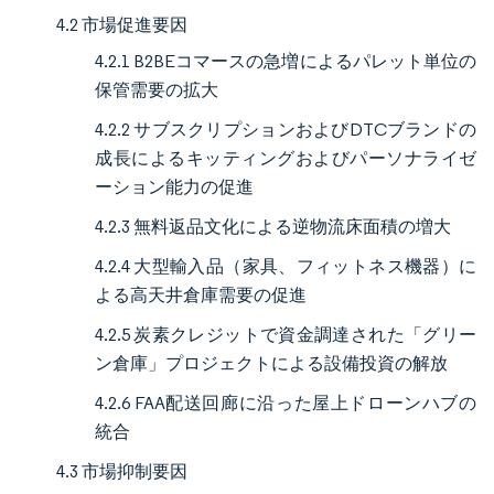
4.2 市場促進要因
4.2.1 B2BEコマースの急増によるパレット単位の
保管需要の拡大
4.2.2 サブスクリプションおよびDTCブランドの
成長によるキッティングおよびパーソナライゼ
ーション能力の促進
4.2.3 無料返品文化による逆物流床面積の増大
4.2.4 大型輸入品（家具、フィットネス機器）に
よる高天井倉庫需要の促進
4.2.5 炭素クレジットで資金調達された「グリー
ン倉庫」プロジェクトによる設備投資の解放
4.2.6 FAA配送回廊に沿った屋上ドローンハブの
統合
4.3 市場抑制要因