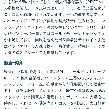
クを10〜15%上回っており、個人情報保護法（PIPEDA）
の厳格な個人データ規制により、ローカル処理と匿名化プ
ロトコルが義務付けられています。一部の事業者はプライ
バシーエンジニアリング費用を契約料金に組み込み、コン
プライアンスコストを下流に転嫁しています。トロントお
よびバンクーバー周辺ではコールドチェーンキャパシティ
が不足しており、国境を越えた出荷業者はデトロイトまた
はバッファローで冷凍貨物を一時保管し、特急レーンでカ
ナダの顧客にサービスを提供しています。
競合環境
競争は中程度であり、従来の3PL、コールドストレージ
REIT、小包統合業者、ソフトウェア主導のフルフィルメ
ントプラットフォームが自動化を差別化要因として収束す
る中、競争は激化しています。大手既存企業は複数地域の
ネットワークと購買力を活用してロボティクスを大規模に
確保し、それにって受注当たりコストを削減し、大口顧客