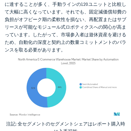
に達することが多く、手動ラインの120ユニットと比較し
て大幅に高くなっています。それでも、固定減価償却費の
負担がオフピーク期の柔軟性を損ない、再配置またはサブ
リースが可能なモジュール式ロボティクスへの関心が高ま
っています。したがって、市場参入者は遊休資産を避ける
ため、自動化の深度と契約上の数量コミットメントのバラ
ンスを取る必要があります。
注記: 全セグメントのセグメントシェアはレポート購入時
画像 © Mordor Intelligence。再利用にはCC BY 4.0の表示が必要です。