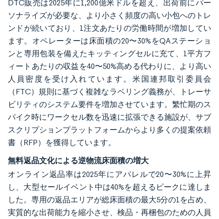
DTC販売は2025年に1,200億米ドルを超え、出荷前にパー
ソナライズが必要な、より小さく頻度の高い小包へのトレ
ンドが続いており、1注文あたりの労働時間が増加してい
ます。オペレーターは床面積の20〜30%をQAステーショ
ンと専用包装を備えたキッティングセルに充て、1平方フ
ィートあたりの収益を40〜50%高める代わりに、より高い
人員密度を受け入れています。米国連邦取引委員会
（FTC）規則に基づく複雑なラベリング義務が、トレーサ
ビリティのシステム要件を増加させています。繁忙期のス
パイク時にワークセル数を迅速に拡張できる施設が、サブ
スクリプションプラットフォームからより多くの提案依頼
書（RFP）を獲得しています。
無料返品文化による逆物流床面積の増大
オンライン返品率は2025年にアパレルで20〜30%に上昇
し、大型セールイベント中は40%を超えるピークに達しま
した。専用の返品エリアが総床面積の最大5分の1を占め、
実質的な出荷能力を縮小させ、検品・再梱包のための人員