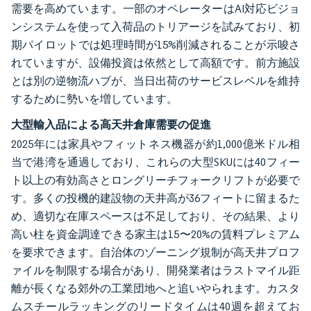
需要を高めています。一部のオペレーターはAI対応ビジョ
ンシステムを使って入荷品のトリアージを試みており、初
期パイロットでは処理時間が15%削減されることが示唆さ
れていますが、設備投資は依然として高額です。前方施設
とは別の逆物流ハブが、当日出荷のサービスレベルを維持
するために勢いを増しています。
大型輸入品による高天井倉庫需要の促進
2025年には家具やフィットネス機器が約1,000億米ドル相
当で港湾を通過しており、これらの大型SKUには40フィー
ト以上の有効高さとロングリーチフォークリフトが必要で
す。多くの投機的建設物の天井高が36フィートに留まるた
め、適切な在庫スペースは不足しており、その結果、より
高い柱を資金調達できる家主は15〜20%の賃料プレミアム
を要求できます。自治体のゾーニング規制が高天井プロフ
ァイルを制限する場合があり、開発業者はラストマイル距
離が長くなる郊外の工業団地へと追いやられます。カスタ
ムスチールラッキングのリードタイムは40週を超えてお