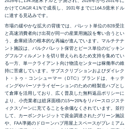
2026年に134.5億米ドルと予測され、2026年から2031年に
かけてCAGR 4.1%で成長し、2031年までに164.5億米ドル
に達する見込みです。
市場の緩やかな拡大の背後では、パレット単位のB2B受注
と高速消費者向け出荷が同一の産業用施設を奪い合うとい
う、倉庫経済の根本的な再編が進んでいます。マルチテナ
ント施設は、バルクパレット保管とピース単位のピッキン
グフルフィルメントを切り替えられるため支持を集めてい
る一方、単一クライアント向け物流センターは稼働率の維
持に苦慮しています。サブスクリプションおよびダイレク
ト・トゥ・コンシューマー（DTC）ブランドは、キッテ
ィングやパーソナライゼーションのための軽製造ハブとし
て倉庫を活用しており、広く普及した無料返品ポリシーに
より、小売業者は総床面積の15〜20%をリバースロジステ
ィクスゾーンに充てることを余儀なくされています。並行
して、カーボンクレジットで資金調達されたグリーン施設
や、FAA準拠のドローンハブ用屋上スペースがプレミアム