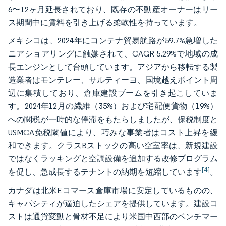
6〜12ヶ月延長されており、既存の不動産オーナーはリー
ス期間中に賃料を引き上げる柔軟性を持っています。
メキシコは、2024年にコンテナ貿易航路が59.7%急増した
ニアショアリングに触媒されて、CAGR 5.29%で地域の成
長エンジンとして台頭しています。アジアから移転する製
造業者はモンテレー、サルティーヨ、国境越えポイント周
辺に集積しており、倉庫建設ブームを引き起こしていま
す。2024年12月の繊維（35%）および宅配便貨物（19%）
への関税が一時的な停滞をもたらしましたが、保税制度と
USMCA免税閾値により、巧みな事業者はコスト上昇を緩
和できます。クラスBストックの高い空室率は、新規建設
ではなくラッキングと空調設備を追加する改修プログラム
[4]
を促し、急成長するテナントの納期を短縮しています
。
カナダは北米Eコマース倉庫市場に安定しているものの、
キャパシティが逼迫したシェアを提供しています。建設コ
ストは通貨変動と骨材不足により米国中西部のベンチマー