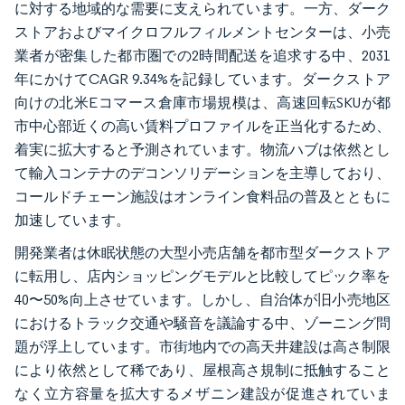
に対する地域的な需要に支えられています。一方、ダーク
ストアおよびマイクロフルフィルメントセンターは、小売
業者が密集した都市圏での2時間配送を追求する中、2031
年にかけてCAGR 9.34%を記録しています。ダークストア
向けの北米Eコマース倉庫市場規模は、高速回転SKUが都
市中心部近くの高い賃料プロファイルを正当化するため、
着実に拡大すると予測されています。物流ハブは依然とし
て輸入コンテナのデコンソリデーションを主導しており、
コールドチェーン施設はオンライン食料品の普及とともに
加速しています。
開発業者は休眠状態の大型小売店舗を都市型ダークストア
に転用し、店内ショッピングモデルと比較してピック率を
40〜50%向上させています。しかし、自治体が旧小売地区
におけるトラック交通や騒音を議論する中、ゾーニング問
題が浮上しています。市街地内での高天井建設は高さ制限
により依然として稀であり、屋根高さ規制に抵触すること
なく立方容量を拡大するメザニン建設が促進されていま