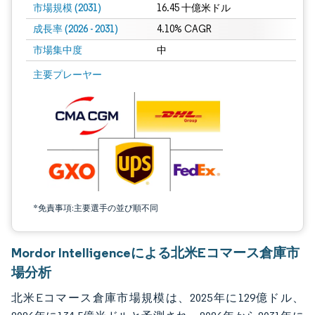
市場規模 (2031)
16.45 十億米ドル
成長率 (2026 - 2031)
4.10% CAGR
市場集中度
中
画像 © Mordor Intelligence。再利用にはCC BY 4.0の表示が必要です。
主要プレーヤー
*免責事項:主要選手の並び順不同
Mordor Intelligenceによる北米Eコマース倉庫市
場分析
北米Eコマース倉庫市場規模は、2025年に129億ドル、