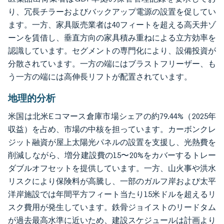
り、冗長チラーおよびバックアップ電源の設置を促してい
ます。一方、家具販売業者は40フィートを超える高天井ゾ
ーンを賃借し、垂直方向の家具積み重ねによる立方効率を
認識しています。セグメントの専門化により、設備投資が
分散されています。一方の端にはブラストフリーザー、も
う一方の端には高伸長リフトが配置されています。
地理的分析
米国は北米Eコマース倉庫市場シェアの約79.44%（2025年
収益）を占め、市場の中核を担っています。カーボンクレ
ジット融資が屋上太陽光パネルの設置を支援し、光熱費を
削減しながら、増分建設費の15〜20%をカバーするトレー
ダブルオフセットを提供しています。一方、山火事や洪水
リスクにより保険料が高騰し、一部のガルフ岸および太平
洋岸施設では年間平方フィート当たり15米ドルを超えるリ
スク費用が発生しています。鉄骨ジョイストのリードタム
が過去最高水準に近いため、建設スケジュールは計画より