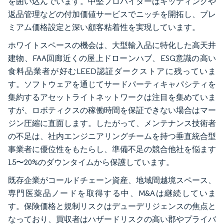
を囲い込んでいます。中堅プロバイダーはキッティングや
返品管理などの付加価値サービスでニッチを開拓し、プレ
ミアム価格設定と深い顧客粘着性を実現しています。
ホワイトスペースの機会は、大型輸入品に特化した高天井
建物、FAA回廊近くの屋上ドローンハブ、ESG意識の高い
食料品業者が好むLEED認証ダークストアに残っていま
す。ソフトウェアを通じてサードパーティキャパシティを
集約するアセットライトネットワークは注目を集めていま
すが、ロボティクスの稼働時間を保証できない場合はマー
ジン圧縮に直面します。したがって、メンテナンス技術者
の不足は、社内エンジニアリングチームを持つ垂直統合型
事業者に優位性をもたらし、準備不足の競合他社を悩ます
15〜20%のダウンタイムから保護しています。
既存企業がコールドチェーン資産、地域間越境スペース、
専門医薬品ノードを取得する中、M&Aは継続していま
す。保険価格と規制リスクはデューデリジェンスの焦点と
なっており、買収者はハザードリスクの高い郡やプライバ