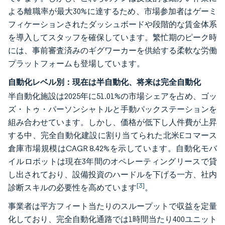
よる離職率が最大30%に達するため、市場参加者はゲーミ
フィケーションされたダッシュボードや段階的な賃金体系
を導入してスタッフを確保しています。繁忙期のピーク時
には、事前審査済みのギグワーカーを供給する柔軟な労働
プラットフォームも登場しています。
自動化レベル別：現在は半自動化、将来は完全自動化
半自動化施設は2025年に51.01%の市場シェアを占め、ゴッ
ズ・トゥ・パーソンシャトルと手動パックステーションを
組み合わせています。しかし、価格が低下し人件費が上昇
する中、完全自動化建設に割り当てられた北米Eコマース
倉庫市場規模はCAGR 8.42%を示しています。自動化モバ
イルロボットは現在3年間のオペレーティングリースで貸
し出されており、設備投資のハードルを下げる一方、社内
[3]
診断スキルの必要性を高めています
。
事業者は平方フィート当たりのスループットで収益を定量
化しており、完全自動化通路では1時間当たり400ユニット