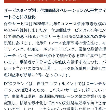
サービスタイプ別：付加価値オペレーションが1平方フィ
ートごとに収益化
保管サービスは2025年の北米Eコマース倉庫市場規模の
46.15%を維持しましたが、付加価値サービスは2031年にか
けて他のあらゆるカテゴリーを上回るCAGR 8.81%の成長
軌道にあります。北米Eコマース倉庫市場の優位性は、キ
ッティング、軽組立、ギフトラッピング、厳格な品質管理
ルーティンを一つの屋根の下で統合できる3PLに集中して
います。事業者が15分単位で労働力を請求するにつれ、パ
レット当たりの収益が上昇し、ラック保管単独と比較して
粗利益率が頻繁に2倍になっています。
DTCブランドは、自社フルフィルメントではローンチサ
イクルが遅延するため、これらのサービスに頼っていま
す。事業者は現在、高速回転在庫レーンの隣に作業セルを
配置し、移動を最小化して日々の受注処理効率を向上させ
ています。しかし、これらのゾンは反復的な細かい作業に