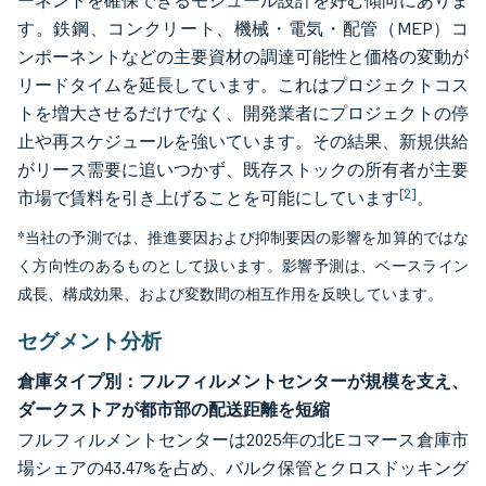
ーネントを確保できるモジュール設計を好む傾向にありま
す。鉄鋼、コンクリート、機械・電気・配管（MEP）コ
ンポーネントなどの主要資材の調達可能性と価格の変動が
リードタイムを延長しています。これはプロジェクトコス
トを増大させるだけでなく、開発業者にプロジェクトの停
止や再スケジュールを強いています。その結果、新規供給
がリース需要に追いつかず、既存ストックの所有者が主要
[2]
市場で賃料を引き上げることを可能にしています
。
*当社の予測では、推進要因および抑制要因の影響を加算的ではな
く方向性のあるものとして扱います。影響予測は、ベースライン
成長、構成効果、および変数間の相互作用を反映しています。
セグメント分析
倉庫タイプ別：フルフィルメントセンターが規模を支え、
ダークストアが都市部の配送距離を短縮
フルフィルメントセンターは2025年の北Eコマース倉庫市
場シェアの43.47%を占め、バルク保管とクロスドッキング