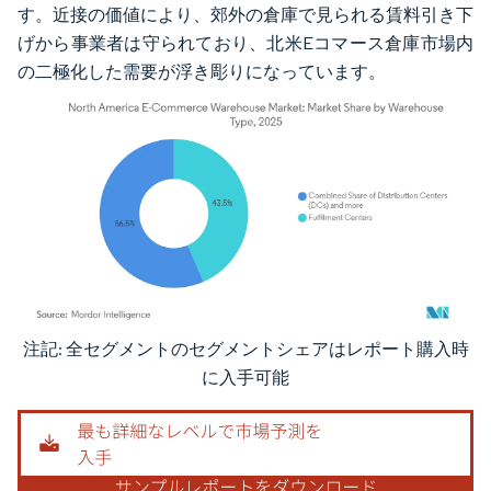
す。近接の価値により、郊外の倉庫で見られる賃料引き下
げから事業者は守られており、北米Eコマース倉庫市場内
の二極化した需要が浮き彫りになっています。
注記: 全セグメントのセグメントシェアはレポート購入時
画像 © Mordor Intelligence。再利用にはCC BY 4.0の表示が必要です。
に入手可能