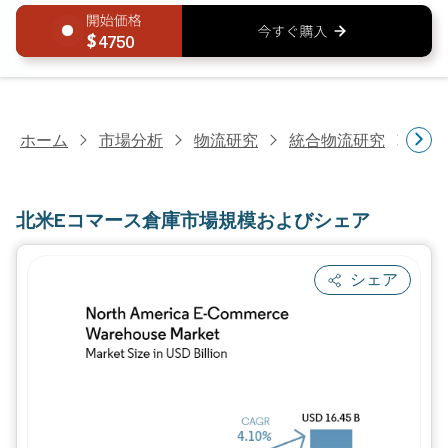
4750
ホーム
市場分析
物流研究
統合物流研究
北米
北米Eコマース倉庫市場規模およびシェア
シェア