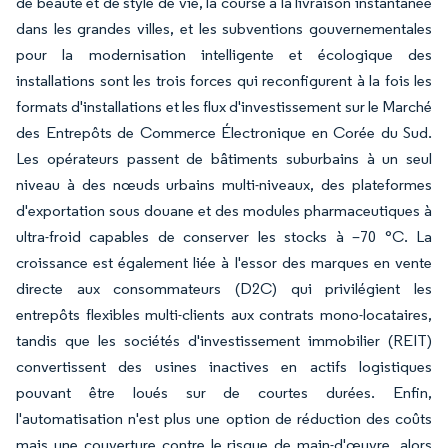
de beauté et de style de vie, la course à la livraison instantanée
dans les grandes villes, et les subventions gouvernementales
pour la modernisation intelligente et écologique des
installations sont les trois forces qui reconfigurent à la fois les
formats d'installations et les flux d'investissement sur le Marché
des Entrepôts de Commerce Électronique en Corée du Sud.
Les opérateurs passent de bâtiments suburbains à un seul
niveau à des nœuds urbains multi-niveaux, des plateformes
d'exportation sous douane et des modules pharmaceutiques à
ultra-froid capables de conserver les stocks à –70 °C. La
croissance est également liée à l'essor des marques en vente
directe aux consommateurs (D2C) qui privilégient les
entrepôts flexibles multi-clients aux contrats mono-locataires,
tandis que les sociétés d'investissement immobilier (REIT)
convertissent des usines inactives en actifs logistiques
pouvant être loués sur de courtes durées. Enfin,
l'automatisation n'est plus une option de réduction des coûts
mais une couverture contre le risque de main-d'œuvre, alors