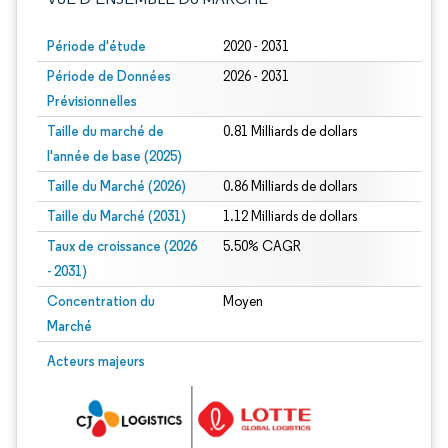
Période d'étude
2020 - 2031
Période de Données
2026 - 2031
Prévisionnelles
Taille du marché de
0.81 Milliards de dollars
l'année de base (2025)
Taille du Marché (2026)
0.86 Milliards de dollars
Taille du Marché (2031)
1.12 Milliards de dollars
Taux de croissance (2026
5.50% CAGR
- 2031)
Concentration du
Moyen
Marché
Image © Mordor Intelligence. La réutilisation nécessite une attribution sous CC 
Acteurs majeurs