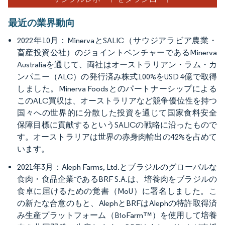
最近の業界動向
2022年10月：MinervaとSALIC（サウジアラビア農業・
畜産投資公社）のジョイントベンチャーであるMinerva
Australiaを通じて、両社はオーストラリアン・ラム・カ
ンパニー（ALC）の発行済み株式100%をUSD 4億で取得
しました。Minerva Foodsとのパートナーシップによる
このALC買収は、オーストラリアなど競争優位性を持つ
国々への世界的に分散した投資を通じて国家食料安全
保障目標に貢献するというSALICの戦略に沿ったもので
す。オーストラリアは世界の赤身肉輸出の42%を占めて
います。
2021年3月：Aleph Farms, Ltd.とブラジルのグローバルな
食肉・食品企業であるBRF S.A.は、培養肉をブラジルの
食卓に届けるための覚書（MoU）に署名しました。こ
の新たな合意のもと、AlephとBRFはAlephの特許取得済
み生産プラットフォーム（BioFarm™）を使用して培養