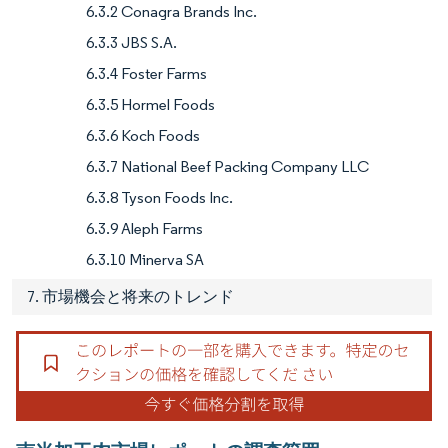
6.3.2 Conagra Brands Inc.
6.3.3 JBS S.A.
6.3.4 Foster Farms
6.3.5 Hormel Foods
6.3.6 Koch Foods
6.3.7 National Beef Packing Company LLC
6.3.8 Tyson Foods Inc.
6.3.9 Aleph Farms
6.3.10 Minerva SA
7. 市場機会と将来のトレンド