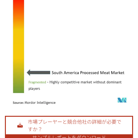
画像 © Mordor Intelligence。再利用にはCC BY 4.0の表示が必要です。