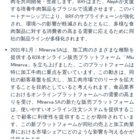
肉を共同開発・生産します。BRFはまた、Alephが支援
する培養牛肉製品をブラジルで流通させます。このパ
ートナーシップにより、BRFのサプライチェーンが強化
され、環境への影響が軽減されるとともに、多様な食
肉製品に対する消費者の高まる需要に応えるために同
社の製品ラインが多様化されます。
2021年1月：Minerva SAは、加工肉のさまざまな種類を
提供するB2Bオンライン販売プラットフォーム「Miu
Minerva」を立ち上げました。このプラットフォームは
特に加工牛肉に重点を置いています。この動きは、同
社の顧客基盤を拡大し、加工肉市場でのリーチを拡大
することを目的としていると考えられます。食品業界
におけるオンラインプラットフォームへの需要の高ま
りを受け、Minerva SAの新たな販売プラットフォーム
は、使いやすいオンライン注文システムを提供するこ
とで顧客に利便性を提供することが期待されていま
す。この新プラットフォームが同社の売上と加工肉業
界における市場シェアにどのような影響を与えるかが