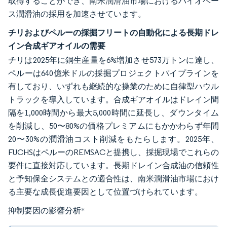
取得することができ、南米潤滑油市場におけるバイオベー
ス潤滑油の採用を加速させています。
チリおよびペルーの採掘フリートの自動化による長期ドレ
イン合成ギアオイルの需要
チリは2025年に銅生産量を6%増加させ573万トンに達し、
ペルーは640億米ドルの採掘プロジェクトパイプラインを
有しており、いずれも継続的な操業のために自律型ハウル
トラックを導入しています。合成ギアオイルはドレイン間
隔を1,000時間から最大5,000時間に延長し、ダウンタイム
を削減し、50〜80%の価格プレミアムにもかかわらず年間
20〜30%の潤滑油コスト削減をもたらします。2025年、
FUCHSはペルーのREMSACと提携し、採掘現場でこれらの
要件に直接対応しています。長期ドレイン合成油の信頼性
と予知保全システムとの適合性は、南米潤滑油市場におけ
る主要な成長促進要因として位置づけられています。
抑制要因の影響分析
*