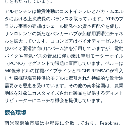
しをもたらしています。
アルゼンチンは通貨連動のコストインフレとバカ・ムエル
タにおける上流成長のバランスを取っています。YPFのブ
ラジル事業の売却はシェール開発への資本再配分を促し、
サンロレンソの新たなバンカーハブが船舶用潤滑油チャネ
ルを拡大しています。コロンビアはバイオディーゼルおよ
びバイオ潤滑油向けにパーム油を活用していますが、電動
バイクや電気バスの普及に伴い乗用車用モーターオイル
（PCMO）セグメントで課題に直面しています。ペルーは
640億米ドルの採掘パイプラインとFUCHS-REMSACが導入
した採掘現場直接供給モデルに牽引された持続的な潤滑油
需要から恩恵を受けています。その他の南米諸国は、農業
地区を対象にカスタマイズされた製品を提供するディスト
リビューターにニッチな機会を提供しています。
競合環境
南米潤滑油市場は中程度に分散しており、Petrobras、