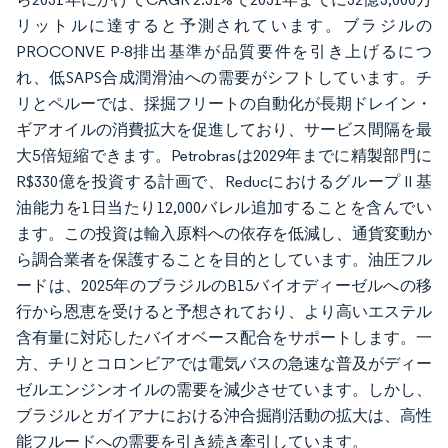
リットルに達すると予測されています。ブラジルの
PROCONVE P-8排出基準が品質要件を引き上げるにつ
れ、低SAPS合成潤滑油への需要がシフトしています。チ
リとペルーでは、採掘フリートの自動化が長期ドレイン・
ギアオイルの消費拡大を促進しており、サービス間隔を最
大5倍短縮できます。Petrobrasは2029年までに精製部門に
R$330億を投資する計画で、Reducにおけるグループ II 基
油能力を1日当たり12,000バレル追加することを含んでい
ます。この投資は輸入原料への依存を低減し、通貨変動か
ら調合業者を保護することを目的としています。油圧フル
ードは、2025年のブラジルのB15バイオディーゼルへの移
行から恩恵を受けると予想されており、より高いエステル
含有量に対応したバイオベース配合をサポートします。一
方、チリとコロンビアでは電気バスの急速な普及がディー
ゼルエンジンオイルの需要を減少させています。しかし、
ブラジルとガイアナにおける沖合掘削活動の拡大は、高性
能フルードへの需要を引き続き牽引しています。