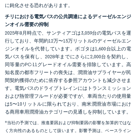
に鈍化させる恐れがあります。
チリにおける電気バスの公共調達によるディーゼルエンジ
ンオイル需要の抑制
2025年8月時点で、サンティアゴは3,059台の電気バスを運
行しており、年間約12万〜15万リットルのディーゼルエン
ジンオイルを代替しています。ボゴタは1,600台以上の電
気バスを保有し、2028年までにさらに2,000台を契約し、
同等量のPC-11グレードオイル需要を排除しています。高
知名度の都市フリートの喪失は、潤滑油サプライヤーが民
間契約獲得のために依存する参照アカウントも減少させま
す。電気バスのドライブトレインにはトランスミッション
および熱管理フルードが必要ですが、車両当たりの使用量
は5〜10リットルに限られており、南米潤滑油市場におけ
る商用車用潤滑油カテゴリーの見通しを抑制しています。
*当社の予測では、推進要因および抑制要因の影響を加算的ではな
く方向性のあるものとして扱います。影響予測は、ベースライン