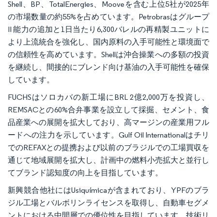
Shell、BP、TotalEnergies、Mooveを含む上位5社が2025年
の市場数量の約55%を占めています。Petrobrasはグループ
II 能力の追加と1日当たり6,300バレルの再精製ユニットに
より上流統合を強化し、国内原料の入手可能性と環境面で
の信頼性を高めています。Shellは沖合操業への多額の投資
を継続し、間接的にブレンド向け基油の入手可能性を確保
しています。
FUCHSはソロカバの新工場にBRL 2億2,000万を投資し、
REMSACとの60%合弁事業を設立して採掘、セメント、食
品産業への展開を拡大しており、高マージンの産業用フル
ードへの注力を示しています。Gulf Oil Internationalはチリ
でのREFAXとの提携および以前のブラジルでの工場買収を
通じて地域展開を拡大し、計画中の燃料小売拡大と並行し
てブランド認知度の向上を目指しています。
新興競合他社にはUsiquímicaが含まれており、YPFのブラ
ジル工場とバルボリンライセンスを取得し、自動車セグメ
ントにおける中間層での優位性を目指しています。技術リ