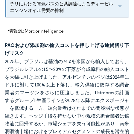
チリにおける電気バスの公共調達によるディーゼル
エンジンオイル需要の抑制
情報源: Mordor Intelligence
PAOおよび添加剤の輸入コストを押し上げる通貨切り下
げリスク
2025年、ブラジルは基油の74%を米国から輸入しており、
ブラジルレアルの15〜20%の下落が合成原料の納入コスト
を大幅に引き上げました。アルゼンチンのペソは2024年に
ドルに対して100%以上下落し、輸入供給に依存する調合
業者のマージンをさらに圧迫しました。Petrobrasの計画
するグループII生産ラインが2028年以降にエクスポージャ
ーを低減する一方、調合業者はそれまでの間脆弱な状態が
続きます。ヘッジ手段を持たない中小規模の調合業者は鉱
物油に回帰するか、市場シェアを失う可能性があり、南米
潤滑油市場におけるプレミアムセグメントの成長を潜在的