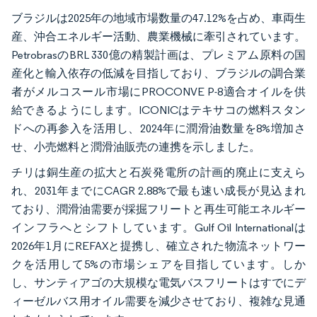
ブラジルは2025年の地域市場数量の47.12%を占め、車両生
産、沖合エネルギー活動、農業機械に牽引されています。
PetrobrasのBRL 330億の精製計画は、プレミアム原料の国
産化と輸入依存の低減を目指しており、ブラジルの調合業
者がメルコスール市場にPROCONVE P-8適合オイルを供
給できるようにします。ICONICはテキサコの燃料スタン
ドへの再参入を活用し、2024年に潤滑油数量を8%増加さ
せ、小売燃料と潤滑油販売の連携を示しました。
チリは銅生産の拡大と石炭発電所の計画的廃止に支えら
れ、2031年までにCAGR 2.88%で最も速い成長が見込まれ
ており、潤滑油需要が採掘フリートと再生可能エネルギー
インフラへとシフトしています。Gulf Oil Internationalは
2026年1月にREFAXと提携し、確立された物流ネットワー
クを活用して5%の市場シェアを目指しています。しか
し、サンティアゴの大規模な電気バスフリートはすでにデ
ィーゼルバス用オイル需要を減少させており、複雑な見通