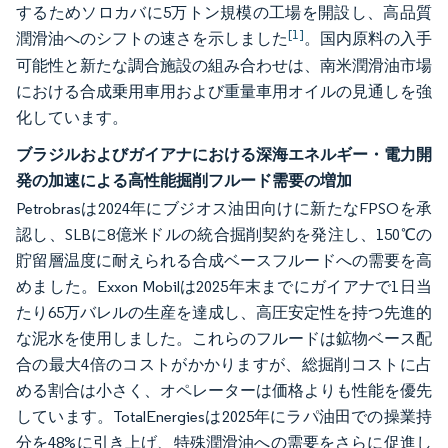
するためソロカバに5万トン規模の工場を開設し、高品質
[1]
潤滑油へのシフトの速さを示しました
。国内原料の入手
可能性と新たな調合施設の組み合わせは、南米潤滑油市場
における合成乗用車用および重量車用オイルの見通しを強
化しています。
ブラジルおよびガイアナにおける深海エネルギー・電力開
発の加速による高性能掘削フルード需要の増加
Petrobrasは2024年にブジオス油田向けに新たなFPSOを承
認し、SLBに8億米ドルの統合掘削契約を発注し、150℃の
貯留層温度に耐えられる合成ベースフルードへの需要を高
めました。Exxon Mobilは2025年末までにガイアナで1日当
たり65万バレルの生産を達成し、高圧安定性を持つ先進的
な泥水を使用しました。これらのフルードは鉱物ベース配
合の最大4倍のコストがかかりますが、総掘削コストに占
める割合は小さく、オペレーターは価格よりも性能を優先
しています。TotalEnergiesは2025年にラパ油田での操業持
分を48%に引き上げ、特殊潤滑油への需要をさらに促進し