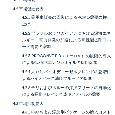
4.2 市場促進要因
4.2.1 乗用車販売の回復によるPCMO需要の押し
上げ
4.2.2 ブラジルおよびガイアナにおける深海エネ
ルギー・電力開発の加速による高性能掘削フル
ード需要の増加
4.2.3 PROCONVE P-8（ユーロVI）の段階的導入
による低SAPSエンジンオイルの採用促進
4.2.4 大豆油バイオディーゼルブレンドの急増に
よるバイオベース油圧フルードの促進
4.2.5 チリおよびペルーの採掘フリートの自動化
による長期ドレイン合成ギアオイルの需要
4.3 市場抑制要因
4.3.1 PAOおよび添加剤パッケージの輸入コスト