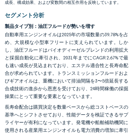
成長、構成効果、および変数間の相互作用を反映しています。
セグメント分析
製品タイプ別：油圧フルードが勢いを増す
自動車用エンジンオイルは2025年の市場数量の39.78%を占
め、大規模な小型車フリートに支えられています。しか
し、油圧フルードはバイオディーゼルブレンドの利用拡大
と採掘自動化に牽引され、2031年までにCAGR 2.67%で最
も速い成長が見込まれており、エステル適合性と長寿命配
合が求められています。トランスミッションフルードおよ
びギアオイルは、重機において排油間隔を3〜5倍延長する
合成技術の進歩から恩恵を受けており、24時間稼働の採掘
操業にとって重要な要素となっています。
長寿命配合は購買決定を数量ベースから総コストベースの
基準へとシフトさせており、性能データを検証できるサプ
ライヤーが有利になっています。発電機や船舶補助機関に
使用される産業用エンジンオイルも電力消費の増加に牽引