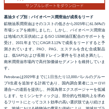
基油タイプ別：バイオベース潤滑油が成長をリード
鉱物油系潤滑油はそのコストの低さから2025年に61.56%の
市場シェアを維持しました。しかし、バイオベース潤滑油
は地域の大豆供給によるISO 15380油圧配合のサポートを
受け、2031年までにCAGR 3.12%で成長をリードすると予
測されています。PAO、PAG、エステルを含む合成製品
は、低SAPSおよび長期ドレイン要件を引き続き満たし、
南米潤滑油市場内で高付加価値セグメントを維持していま
す。
Petrobrasは2029年までに1日当たり12,000バレルのグルー
プII生産を追加する計画であり、国内調合業者にユーロVI
適合への道筋を提供し、外国為替エクスポージャーを低減
します。セミシンセティックは、部分的な性能向上を求め
るフリートにとってコスト効率の高い選択肢であり続けま
す。地域における植物油の豊富な供給により、地域サプラ