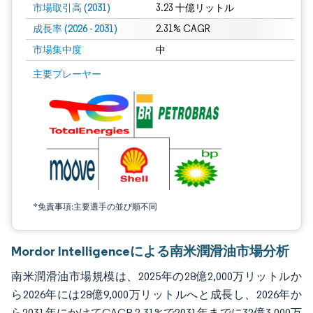
市場取引高 (2031)
3.23 十億リットル
成長率 (2026 - 2031)
2.31% CAGR
市場集中度
中
画像 © Mordor Intelligence。再利用にはCC BY 4.0の表示が必要です。
主要プレーヤー
*免責事項:主要選手の並び順不同
Mordor Intelligenceによる南米潤滑油市場分析
南米潤滑油市場規模は、2025年の28億2,000万リットルか
ら2026年には28億9,000万リットルへと成長し、2026年か
ら2031年にかけてCAGR 2.31%で2031年までに32億3,000万