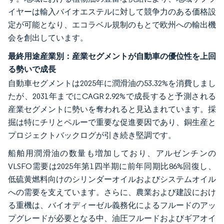
イヤーは輸入バイオエステルに対して競争力のある価格設
定が可能となり、エコラベル規制のもとで欧州への輸出機
会を創出しています。
最終用途産業別：産業セグメントが自動車の優位性を上回
る勢いで成長
自動車セグメントは2025年に潤滑油の53.32%を消費しまし
たが、2031年までにCAGR 2.92%で成長すると予測される
産業セグメントに勢いを奪われると見込まれています。採
掘は特にチリとペルーで重要な促進要因であり、銅生産と
プロジェクトバックログが引き続き堅調です。
船舶用潤滑油の数量も増加しており、アルゼンチンの
VLSFO需要は2025年第1四半期に前年同期比86%回復し、
低硫黄燃料向けのシリンダーオイルおよびシステムオイル
への需要を支えています。さらに、農業および建設におけ
る重機は、バイオディーゼル義務化によるフルードのアッ
プグレードが必要となる中、油圧フルードおよびギアオイ