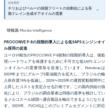
チリおよびペルーの採掘フリートの自動化による長
期ドレイン合成ギアオイルの需要
情報源: Mordor Intelligence
PROCONVE P-8の段階的導入による低SAPSエンジンオイ
ル採用の促進
ユーロVI相当のPROCONVE P-8規制の段階的導入は、後処
理ハードウェアを保護するために不可欠な低SAPS エンジ
ンオイルへの需要増加を促進しています。Petrobrasは
2029年までにグループII基油能力を拡大し、ブラジルの輸
入依存度74%を低減し、2024〜2025年の通貨変動期間中に
上昇したコストを安定させる計画です。この国内供給の強
化により、ブラジルの調合業者は同様の基準を検討してい
るメルコスール諸国へ適合製品を輸出できるようになりま
す。2025年、FUCHSはこのプレミアムセグメントに対応