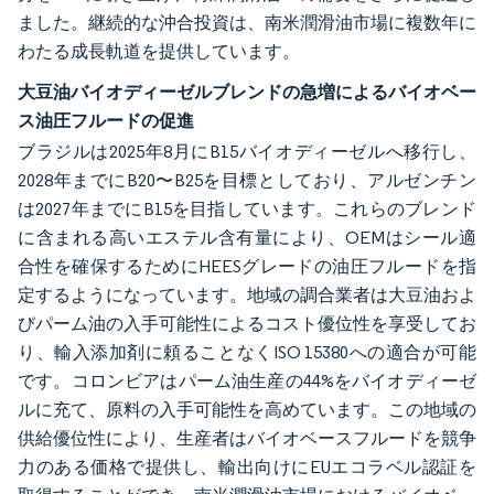
ました。継続的な沖合投資は、南米潤滑油市場に複数年に
わたる成長軌道を提供しています。
大豆油バイオディーゼルブレンドの急増によるバイオベー
ス油圧フルードの促進
ブラジルは2025年8月にB15バイオディーゼルへ移行し、
2028年までにB20〜B25を目標としており、アルゼンチン
は2027年までにB15を目指しています。これらのブレンド
に含まれる高いエステル含有量により、OEMはシール適
合性を確保するためにHEESグレードの油圧フルードを指
定するようになっています。地域の調合業者は大豆油およ
びパーム油の入手可能性によるコスト優位性を享受してお
り、輸入添加剤に頼ることなくISO 15380への適合が可能
です。コロンビアはパーム油生産の44%をバイオディーゼ
ルに充て、原料の入手可能性を高めています。この地域の
供給優位性により、生産者はバイオベースフルードを競争
力のある価格で提供し、輸出向けにEUエコラベル認証を