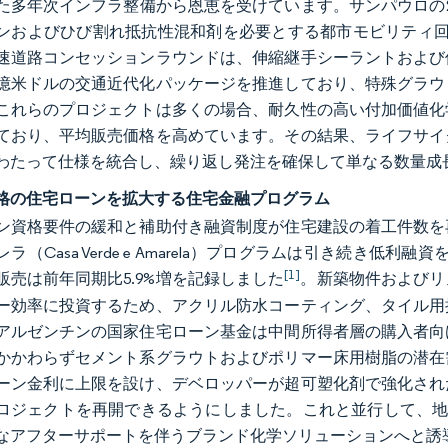
た多年次インフラ整備から恩恵を受けています。サンパウロの2
ンおよびひび割れ抵抗性混和剤を必要とする都市モビリティ回
速道路コンセッションラウンドは、伸縮継手シーラントおよび
0億米ドルの交通近代化パッケージを推進しており、特殊グラ
これらのプロジェクトは多くの場合、耐久性の高い付加価値化
ており、平均販売価格を高めています。その結果、ライフサイ
わたって仕様を統合し、繰り返し発注を確保して単なる数量成
格の住宅ローンを拡大する住宅金融プログラム
ン資格要件の緩和と補助付き融資制度が住宅建設の着工件数を
ラ（Casa Verde e Amarela）プログラムは引き続き低
[1]
販売は前年同期比5.9%増を記録しました
。新築物件およびリ
ー効率に投資するため、アクリル防水コーティング、タイル用
アルゼンチンの国家住宅ローン基金は中間所得者層の購入者向
かかわらずセメント系グラウトおよびポリマー床用樹脂の潜在
ーン金利に上限を設け、デベロッパーが超可塑化剤で強化され
ロジェクトを再開できるようにしました。これと並行して、地
なアフターサポートを伴うブランド化学ソリューションへと誘