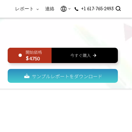
レポート
連絡
+1 617-765-2493
4750