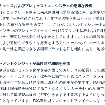
ミックスおよびプレキャストエコシステムの急速な浸透
れたコンクリート生産は南米建設用化学品市場における主要な
上が現在バッチ生産されており、化学品の投入率はセメント重量
ト比の精密な管理を必要とし、これがポリカルボキシレート
ゼンチンのプレキャストセクターは3Dプリント型枠およびIo
ために安定した化学性能を必要としています。ボゴタの建設業
および速硬性グラウトを必要とするモジュール式バスルームポ
の均一性を保証できる多国籍ブランドを好む傾向にあり、地域
。
動セメントクレジットが高性能混和剤を推進
削減目標がセメント化学を書き換えており、その延長として建
トメーカーはクリンカー比率を低減するためにスラグ、フライ
相溶性付与剤および強度向上混和剤の使用が必要です。MAPEI
28日圧縮強度を犠牲にすることなくクリンカーを4～6%削減
に対して環境製品宣言（EPD）をますます要求するようにな
件となっています。ESG連動型プロジェクトファイナンスは、