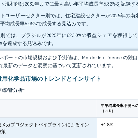
ト混和剤は2031年までに最も高い年平均成長率6.32%を記録
ドユーザーセクター別では、住宅建設セクターが2025年の南米建
平均成長率6.05%で成長する見込みです。
別では、ブラジルが2025年に62.10%の収益シェアを獲得して
82%を達成する見込みです。
ポートの市場規模および予測値は、Mordor Intelligence
な最新のデータと洞察に基づいて更新されています。
設用化学品市場のトレンドとインサイト
の影響分析
*
年平均成長率予測へ
（～%）
携メガプロジェクトパイプラインによるイン
+1.8%
激策