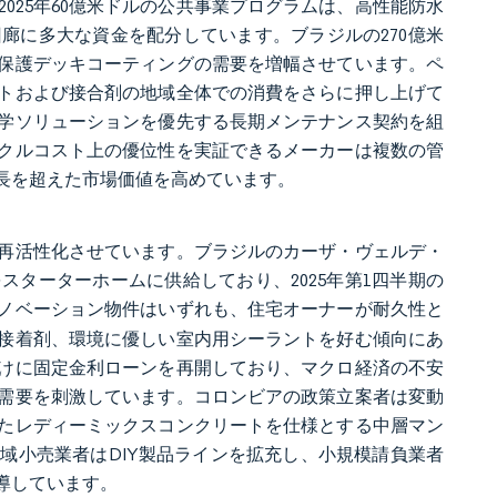
025年60億米ドルの公共事業プログラムは、高性能防水
廊に多大な資金を配分しています。ブラジルの270億米
保護デッキコーティングの需要を増幅させています。ペ
ウトおよび接合剤の地域全体での消費をさらに押し上げて
学ソリューションを優先する長期メンテナンス契約を組
クルコスト上の優位性を実証できるメーカーは複数の管
長を超えた市場価値を高めています。
再活性化させています。ブラジルのカーザ・ヴェルデ・
利融資をスターターホームに供給しており、2025年第1四半期の
ノベーション物件はいずれも、住宅オーナーが耐久性と
接着剤、環境に優しい室内用シーラントを好む傾向にあ
けに固定金利ローンを再開しており、マクロ経済の不安
需要を刺激しています。コロンビアの政策立案者は変動
たレディーミックスコンクリートを仕様とする中層マン
域小売業者はDIY製品ラインを拡充し、小規模請負業者
導しています。