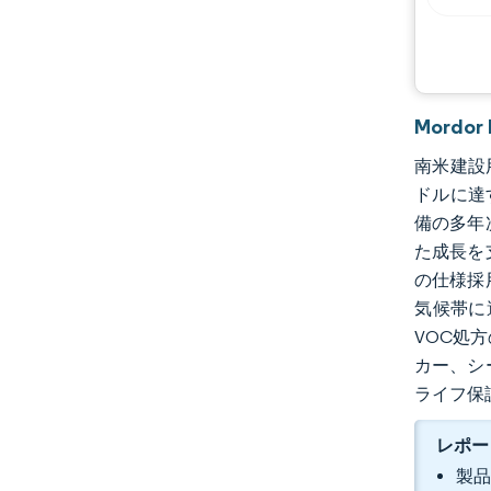
Mordo
南米建設用
ドルに達
備の多年
た成長を
の仕様採
気候帯に
VOC処
カー、シ
ライフ保
レポー
製品