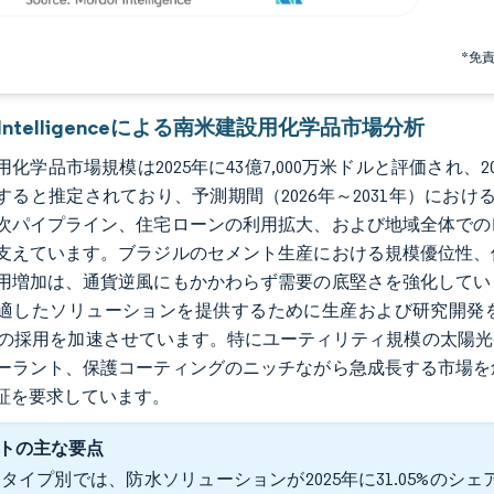
*免
r Intelligenceによる南米建設用化学品市場分析
化学品市場規模は2025年に43億7,000万米ドルと評価され、2026
すると推定されており、予測期間（2026年～2031年）におけ
次パイプライン、住宅ローンの利用拡大、および地域全体での
支えています。ブラジルのセメント生産における規模優位性、
用増加は、通貨逆風にもかかわらず需要の底堅さを強化してい
適したソリューションを提供するために生産および研究開発を
方の採用を加速させています。特にユーティリティ規模の太陽
ーラント、保護コーティングのニッチながら急成長する市場を
証を要求しています。
トの主な要点
タイプ別では、防水ソリューションが2025年に31.05%の