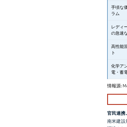
手頃な
ラム
レディ
の急速
高性能
ト
化学ア
電・蓄
情報源: Mord
官民連携
南米建設