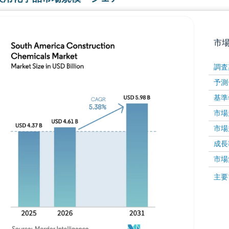
市
調査
予測
基準
市場規
市場規
成長率 
画像 © Mordor Intelligence。再利用にはCC BY 4
市場
画像 ©
主要