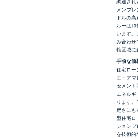
調達され
メンブレ
ドルの高
ルーは1
います。
み合わせ
轄区域に
手頃な価
住宅ロー
エ・アマレ
セメント
エネルギ
ります。
定さにも
型住宅ロ
ションプ
を技術的