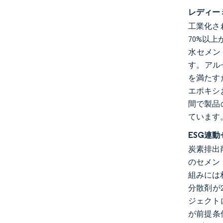
レディー
工業化さ
70%以
水セメン
す。アル
を満たす
エポキシ
間で製品
ています
ESG連
炭素排出
のセメン
組みには
分散剤が
ジェクト
が前提条