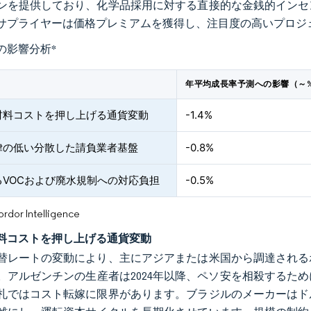
ンを提供しており、化学品採用に対する直接的な金銭的インセ
サプライヤーは価格プレミアムを獲得し、注目度の高いプロジ
の影響分析
*
年平均成長率予測への影響（～
材料コストを押し上げる通貨変動
-1.4%
律の低い分散した請負業者基盤
-0.8%
るVOCおよび廃水規制への対応負担
-0.5%
or Intelligence
料コストを押し上げる通貨変動
替レートの変動により、主にアジアまたは米国から調達される
。アルゼンチンの生産者は2024年以降、ペソ安を相殺するた
札ではコスト転嫁に限界があります。ブラジルのメーカーはド