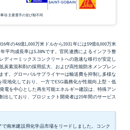
責事項:主要選手の並び順不同
年の46億1,000万米ドルから2031年には59億8,000万米
る年平均成長率は5.38%です。官民連携によるインフラ整
レディーミックスコンクリートへの急速な移行が安定し
低炭素混和剤の採用拡大、および高性能防水メンブレン
ます。グローバルサプライヤーは輸送費を抑制し多様な
現地化しており、一方でESG義務化が性能向上型・低
光発電を中心とした再生可能エネルギー建設は、特殊アン
創出しており、プロジェクト開発者は25年間のサービス
シェアで南米建設用化学品市場をリードしました。コンク