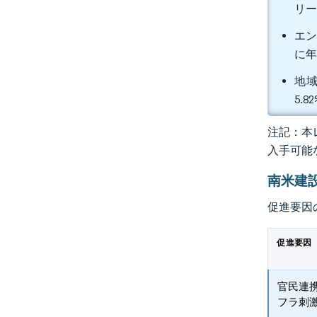
リー
エン
に年
地域
5.
注記：本レ
入手可能
南米建
促進要因
促進要因
官民連
フラ刺