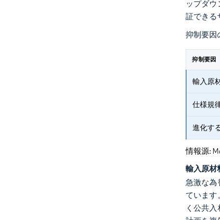
ップダウ
証できる
抑制要因
抑制要因
輸入原
仕様規
進化す
情報源: Mord
輸入原材
急激な為
ています
く公共入