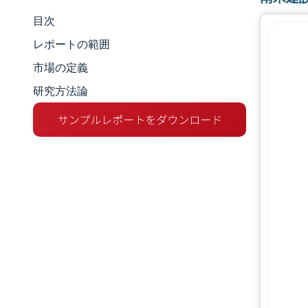
目次
市場規模とシェア
レポートの範囲
市場分析
市場の定義
研究方法論
トレンドとインサイト
セグメント分析
地理分析
競争環境
主要プレーヤー
業界の動向