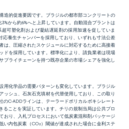
構造的促進要因です。ブラジルの都市部コンクリートの
比3%から約6%へと上昇しています。自動混合プラントは
系超可塑化剤および凝結遅延剤の採用加速を促していま
T対応養生チャンバーを採用しており、いずれも寸法公差
者は、圧縮されたスケジュールに対応するために高接着
ッドを採用しています。標準化により、請負業者は現場
サプライチェーンを持つ既存企業の市場シェアを強化し
設用化学品の需要パターンも変化しています。ブラジル
アッシュ、石灰石充填材を代替使用しており、この取り
社のC-ADDラインは、テーラードポリカルボキシレート
できることを実証しています。チリの規制当局は公共プロ
っており、入札プロセスにおいて低炭素混和剤パッケージ
低い内包炭素（CO₂）閾値が達成された場合に金利ステ