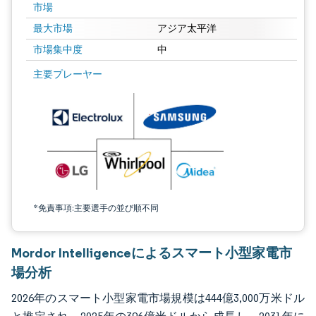
市場
最大市場
アジア太平洋
市場集中度
中
画像 © Mordor Intelligence。再利用にはCC BY 4.0の表示が必要です。
主要プレーヤー
*免責事項:主要選手の並び順不同
Mordor Intelligenceによるスマート小型家電市
場分析
2026年のスマート小型家電市場規模は444億3,000万米ドル