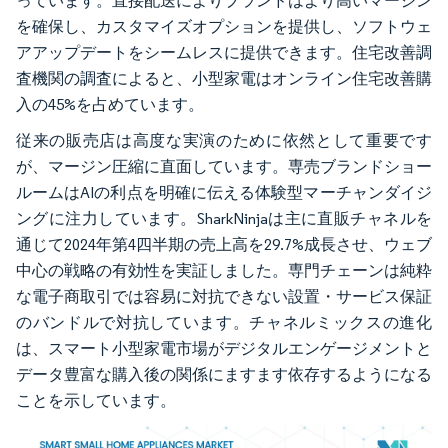
っています。直接配送によりブランドはより高いマージン
を確保し、カスタマイズオプションを提供し、ソフトウェ
アアップデートをシームレスに提供できます。住宅改善調
査機関の調査によると、小型家電はオンライン住宅改善購
入の45%を占めています。
従来の販売店は高度な実演のために依然として重要です
が、マージン圧縮に直面しています。専売ブランドショー
ルームはAIの利点を明確に伝える体験型マーチャンダイジ
ングに注力しています。SharkNinjaは主に直販チャネルを
通じて2024年第4四半期の売上高を29.7%成長させ、ウェブ
中心の戦略の有効性を実証しました。専門チェーンは純粋
な電子商取引では容易に対抗できない設置・サービス保証
のバンドルで対抗しています。チャネルミックスの進化
は、スマート小型家電市場がデジタルエンゲージメントと
データ豊富な購入後の関係にますます依存するようになる
ことを示しています。