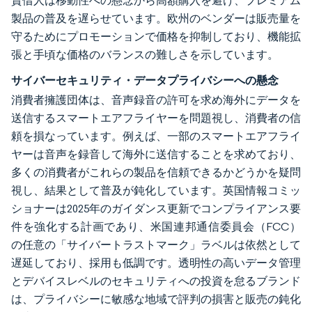
賃借人は移動性への懸念から高額購入を避け、プレミアム
製品の普及を遅らせています。欧州のベンダーは販売量を
守るためにプロモーションで価格を抑制しており、機能拡
張と手頃な価格のバランスの難しさを示しています。
サイバーセキュリティ・データプライバシーへの懸念
消費者擁護団体は、音声録音の許可を求め海外にデータを
送信するスマートエアフライヤーを問題視し、消費者の信
頼を損なっています。例えば、一部のスマートエアフライ
ヤーは音声を録音して海外に送信することを求めており、
多くの消費者がこれらの製品を信頼できるかどうかを疑問
視し、結果として普及が鈍化しています。英国情報コミッ
ショナーは2025年のガイダンス更新でコンプライアンス要
件を強化する計画であり、米国連邦通信委員会（FCC）
の任意の「サイバートラストマーク」ラベルは依然として
遅延しており、採用も低調です。透明性の高いデータ管理
とデバイスレベルのセキュリティへの投資を怠るブランド
は、プライバシーに敏感な地域で評判の損害と販売の鈍化