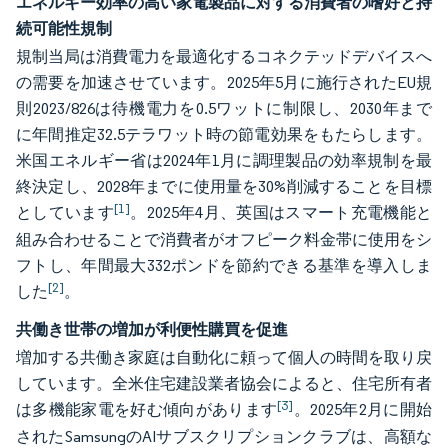
エネルギー効率の高い家電製品に対する消費者の嗜好と持
続可能性規制
規制当局は消費電力を最適化するコネクテッドデバイスへ
の需要を加速させています。2025年5月に施行されたEU規
則2023/826は待機電力を0.5ワットに制限し、2030年まで
に年間推定32.5テラワット時の節電効果をもたらします。
米国エネルギー省は2024年1月に調理製品の効率規制を最
終決定し、2028年までに使用量を30%削減することを目標
[1]
としています
。2025年4月、英国はスマート充電機能と
組み合わせることで消費者がオフピーク料金帯に使用をシ
フトし、年間最大332ポンドを節約できる基準を導入しま
[2]
した
。
共働き世帯の増加が利便性購買を促進
増加する共働き家庭は自動化に頼って個人の時間を取り戻
しています。全米住宅建設業者協会によると、住宅所有者
[3]
は多機能家電を好む傾向があります
。2025年2月に開始
されたSamsungのAIサブスクリプションクラブは、高額な