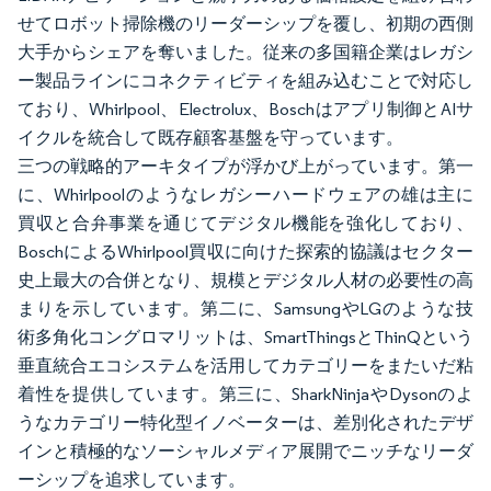
せてロボット掃除機のリーダーシップを覆し、初期の西側
大手からシェアを奪いました。従来の多国籍企業はレガシ
ー製品ラインにコネクティビティを組み込むことで対応し
ており、Whirlpool、Electrolux、Boschはアプリ制御とAIサ
イクルを統合して既存顧客基盤を守っています。
三つの戦略的アーキタイプが浮かび上がっています。第一
に、Whirlpoolのようなレガシーハードウェアの雄は主に
買収と合弁事業を通じてデジタル機能を強化しており、
BoschによるWhirlpool買収に向けた探索的協議はセクター
史上最大の合併となり、規模とデジタル人材の必要性の高
まりを示しています。第二に、SamsungやLGのような技
術多角化コングロマリットは、SmartThingsとThinQという
垂直統合エコシステムを活用してカテゴリーをまたいだ粘
着性を提供しています。第三に、SharkNinjaやDysonのよ
うなカテゴリー特化型イノベーターは、差別化されたデザ
インと積極的なソーシャルメディア展開でニッチなリーダ
ーシップを追求しています。