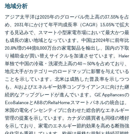
地域分析
アジア太平洋は2025年のグローバル売上高の37.55%を占
め、2031年にかけて年平均成長率（CAGR）15.05%で拡大
する見込みで、スマート小型家電市場において最大かつ最
も成長の速い地域となっています。中国は2024年に前年比
20.8%増の44億8,000万台の家電製品を輸出し、国内の下取
り補助金が買い替えサイクルを加速させています。Haier
単独で中国の冷蔵・洗濯売上高の40～50%を占めており、
地元大手がカテゴリーのロードマップに影響を与えている
ことを示しています。北米は成熟した普及率を示しつつ
も、AIおよびエネルギー効率コンプライアンスに向けた継
続的なアップグレードが進んでいます。GE Appliancesの
EcoBalanceとABBのReliaHomeスマートパネルの統合は、
米国の電化インセンティブに合わせた総合的なエネルギー
管理の提案を示しています。カナダの購買者も同様の嗜好
を示しており、家電のエネルギー節約効果を高める断熱強
化住宅を重視しています。欧州は厳格な規制と持続可能性