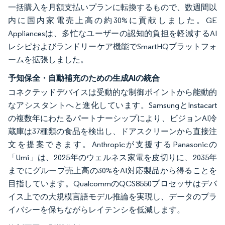
一括購入を月額支払いプランに転換するもので、数週間以
内に国内家電売上高の約30%に貢献しました。GE
Appliancesは、多忙なユーザーの認知的負担を軽減するAI
レシピおよびランドリーケア機能でSmartHQプラットフォ
ームを拡張しました。
予知保全・自動補充のための生成AIの統合
コネクテッドデバイスは受動的な制御ポイントから能動的
なアシスタントへと進化しています。SamsungとInstacart
の複数年にわたるパートナーシップにより、ビジョンAI冷
蔵庫は37種類の食品を検出し、ドアスクリーンから直接注
文を提案できます。Anthropicが支援するPanasonicの
「Umi」は、2025年のウェルネス家電を皮切りに、2035年
までにグループ売上高の30%をAI対応製品から得ることを
目指しています。QualcommのQCS8550プロセッサはデバ
イス上での大規模言語モデル推論を実現し、データのプラ
イバシーを保ちながらレイテンシを低減します。