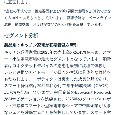
に直面します。
*当社の予測では、推進要因および抑制要因の影響を加算的ではな
く方向性のあるものとして扱います。影響予測は、ベースライン
成長、構成効果、および変数間の相互作用を反映しています。
セグメント分析
製品別：キッチン家電が初期普及を牽引
キッチン調理家電は2025年の売上高の26.45%を占め、スマ
ート小型家電市場の最大セグメントとなっています。消費
者はコネクテッドデバイスの恩恵を最初に調理で体験し、
レシピ連携やガイドモードが日々の生活に具体的な価値を
もたらします。ロボティクスは突出した成長分野であり、
スマート掃除機は2031年にかけて年平均成長率（CAGR）
15.76%を記録しています。中国企業のEcovacsとRoborock
がAIナビゲーションを洗練させ、2025年のグローバルロボ
ット掃除機スマート小型家電市場シェアで中国企業が大き
なシェアを確保することを後押ししています。スマート空