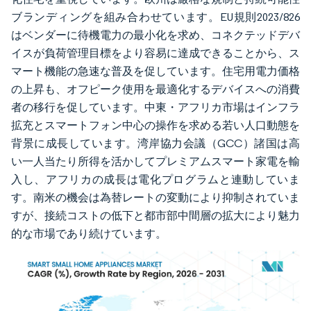
ブランディングを組み合わせています。EU規則2023/826
はベンダーに待機電力の最小化を求め、コネクテッドデバ
イスが負荷管理目標をより容易に達成できることから、ス
マート機能の急速な普及を促しています。住宅用電力価格
の上昇も、オフピーク使用を最適化するデバイスへの消費
者の移行を促しています。中東・アフリカ市場はインフラ
拡充とスマートフォン中心の操作を求める若い人口動態を
背景に成長しています。湾岸協力会議（GCC）諸国は高
い一人当たり所得を活かしてプレミアムスマート家電を輸
入し、アフリカの成長は電化プログラムと連動していま
す。南米の機会は為替レートの変動により抑制されていま
すが、接続コストの低下と都市部中間層の拡大により魅力
的な市場であり続けています。