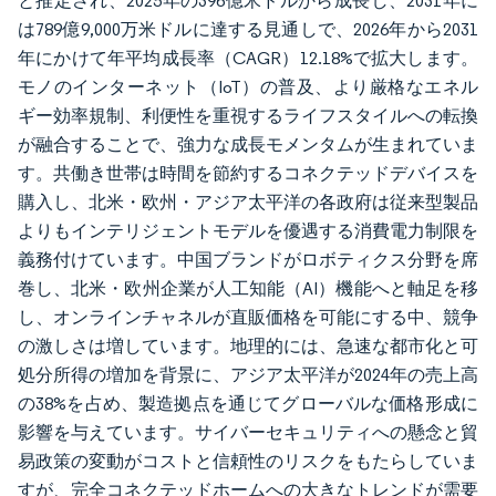
と推定され、2025年の396億米ドルから成長し、2031年に
は789億9,000万米ドルに達する見通しで、2026年から2031
年にかけて年平均成長率（CAGR）12.18%で拡大します。
モノのインターネット（IoT）の普及、より厳格なエネル
ギー効率規制、利便性を重視するライフスタイルへの転換
が融合することで、強力な成長モメンタムが生まれていま
す。共働き世帯は時間を節約するコネクテッドデバイスを
購入し、北米・欧州・アジア太平洋の各政府は従来型製品
よりもインテリジェントモデルを優遇する消費電力制限を
義務付けています。中国ブランドがロボティクス分野を席
巻し、北米・欧州企業が人工知能（AI）機能へと軸足を移
し、オンラインチャネルが直販価格を可能にする中、競争
の激しさは増しています。地理的には、急速な都市化と可
処分所得の増加を背景に、アジア太平洋が2024年の売上高
の38%を占め、製造拠点を通じてグローバルな価格形成に
影響を与えています。サイバーセキュリティへの懸念と貿
易政策の変動がコストと信頼性のリスクをもたらしていま
すが、完全コネクテッドホームへの大きなトレンドが需要