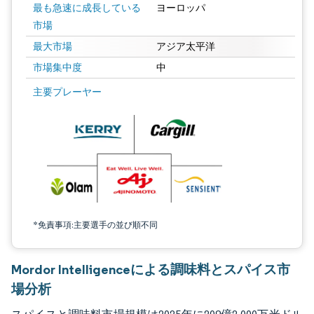
最も急速に成長している
ヨーロッパ
市場
最大市場
アジア太平洋
市場集中度
中
画像 © Mordor Intelligence。再利用にはCC BY 4.0の表示が必要です。
主要プレーヤー
*免責事項:主要選手の並び順不同
Mordor Intelligenceによる調味料とスパイス市
場分析