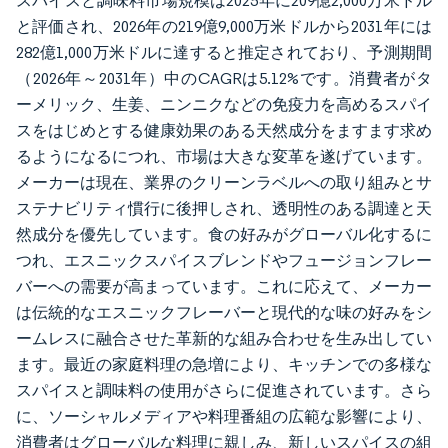
スパイスと調味料市場規模は2025年に209億2,000万米ドル
と評価され、2026年の219億9,000万米ドルから2031年には
282億1,000万米ドルに達すると推定されており、予測期間
（2026年～2031年）中のCAGRは5.12%です。消費者がタ
ーメリック、生姜、ニンニクなどの免疫力を高めるスパイ
スをはじめとする健康効果のある天然成分をますます求め
るようになるにつれ、市場は大きな変革を遂げています。
メーカーは現在、業界のクリーンラベルへの取り組みとサ
ステナビリティ慣行に後押しされ、透明性のある調達と天
然成分を優先しています。食の好みがグローバル化するに
つれ、エスニックスパイスブレンドやフュージョンフレー
バーへの需要が高まっています。これに応えて、メーカー
は伝統的なエスニックフレーバーと現代的な味の好みをシ
ームレスに融合させた革新的な組み合わせを生み出してい
ます。最近の家庭料理の急増により、キッチンでの多様な
スパイスと調味料の使用がさらに促進されています。さら
に、ソーシャルメディアや料理番組の広範な影響により、
消費者はグローバルな料理に親しみ、新しいスパイスの組