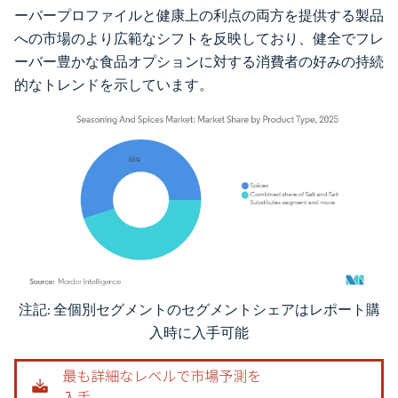
ーバープロファイルと健康上の利点の両方を提供する製品
への市場のより広範なシフトを反映しており、健全でフレ
ーバー豊かな食品オプションに対する消費者の好みの持続
的なトレンドを示しています。
注記: 全個別セグメントのセグメントシェアはレポート購
画像 © Mordor Intelligence。再利用にはCC BY 4.0の表示が必要です。
入時に入手可能