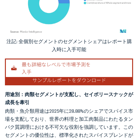
注記: 全個別セグメントのセグメントシェアはレポート購
画像 © Mordor Intelligence。再利用にはCC BY 4.0の表示が必要です。
入時に入手可能
用途別：肉類セグメントが支配し、セイボリースナックが
成長を牽引
肉類・魚介類用途は2025年に28.88%のシェアでスパイス市
場を支配しており、世界の料理と加工肉製品にわたるタン
パク質調理における不可欠な役割を強調しています。この
セグメントの優位性は、標準化されたスパイスブレンドが