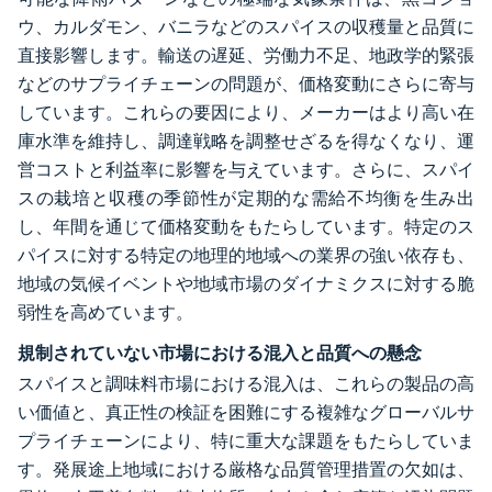
ウ、カルダモン、バニラなどのスパイスの収穫量と品質に
直接影響します。輸送の遅延、労働力不足、地政学的緊張
などのサプライチェーンの問題が、価格変動にさらに寄与
しています。これらの要因により、メーカーはより高い在
庫水準を維持し、調達戦略を調整せざるを得なくなり、運
営コストと利益率に影響を与えています。さらに、スパイ
スの栽培と収穫の季節性が定期的な需給不均衡を生み出
し、年間を通じて価格変動をもたらしています。特定のス
パイスに対する特定の地理的地域への業界の強い依存も、
地域の気候イベントや地域市場のダイナミクスに対する脆
弱性を高めています。
規制されていない市場における混入と品質への懸念
スパイスと調味料市場における混入は、これらの製品の高
い価値と、真正性の検証を困難にする複雑なグローバルサ
プライチェーンにより、特に重大な課題をもたらしていま
す。発展途上地域における厳格な品質管理措置の欠如は、