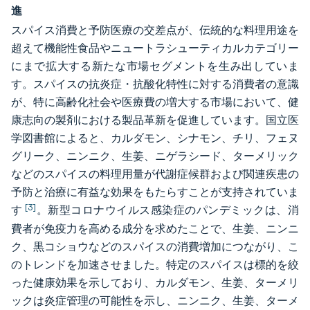
進
スパイス消費と予防医療の交差点が、伝統的な料理用途を
超えて機能性食品やニュートラシューティカルカテゴリー
にまで拡大する新たな市場セグメントを生み出していま
す。スパイスの抗炎症・抗酸化特性に対する消費者の意識
が、特に高齢化社会や医療費の増大する市場において、健
康志向の製剤における製品革新を促進しています。国立医
学図書館によると、カルダモン、シナモン、チリ、フェヌ
グリーク、ニンニク、生姜、ニゲラシード、ターメリック
などのスパイスの料理用量が代謝症候群および関連疾患の
予防と治療に有益な効果をもたらすことが支持されていま
[3]
す
。新型コロナウイルス感染症のパンデミックは、消
費者が免疫力を高める成分を求めたことで、生姜、ニンニ
ク、黒コショウなどのスパイスの消費増加につながり、こ
のトレンドを加速させました。特定のスパイスは標的を絞
った健康効果を示しており、カルダモン、生姜、ターメリ
ックは炎症管理の可能性を示し、ニンニク、生姜、ターメ