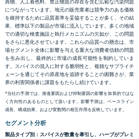
異物、人工着色料、禁止物質の存在を含む広範な汚染問題
につながっています。地元の販売業者は競争力のある価格
を維持するために品質基準を妥協することが多く、その結
果、標準以下の製品が市場に流入しています。多くの地域
での適切な検査施設と執行メカニズムの欠如が、この問題
をさらに悪化させています。これらの品質への懸念は、市
場セグメント全体に影響を与える重大な消費者信頼の問題
を生み出し、最終的に市場の成長可能性を制約していま
す。スパイスの混入に対する脆弱性と、複雑なサプライチ
ェーンを通じてその原産地を追跡することの困難さが、業
界の利害関係者に課題をもたらし続けています。
*当社の予測では、推進要因および抑制要因の影響を加算的ではな
く方向性のあるものとして扱います。影響予測は、ベースライン
成長、構成効果、および変数間の相互作用を反映しています。
セグメント分析
製品タイプ別：スパイスが数量を牽引し、ハーブがプレミ