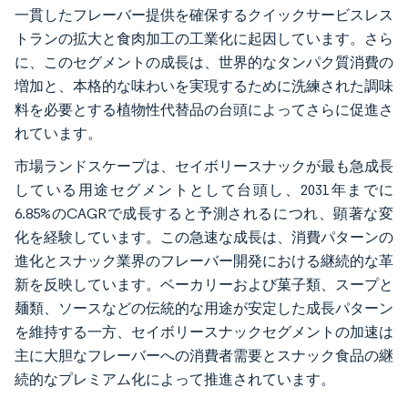
一貫したフレーバー提供を確保するクイックサービスレス
トランの拡大と食肉加工の工業化に起因しています。さら
に、このセグメントの成長は、世界的なタンパク質消費の
増加と、本格的な味わいを実現するために洗練された調味
料を必要とする植物性代替品の台頭によってさらに促進さ
れています。
市場ランドスケープは、セイボリースナックが最も急成長
している用途セグメントとして台頭し、2031年までに
6.85%のCAGRで成長すると予測されるにつれ、顕著な変
化を経験しています。この急速な成長は、消費パターンの
進化とスナック業界のフレーバー開発における継続的な革
新を反映しています。ベーカリーおよび菓子類、スープと
麺類、ソースなどの伝統的な用途が安定した成長パターン
を維持する一方、セイボリースナックセグメントの加速は
主に大胆なフレーバーへの消費者需要とスナック食品の継
続的なプレミアム化によって推進されています。