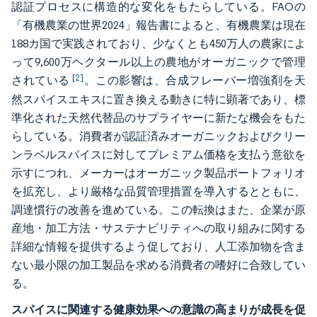
認証プロセスに構造的な変化をもたらしている。FAOの
「有機農業の世界2024」報告書によると、有機農業は現在
188カ国で実践されており、少なくとも450万人の農家によ
って9,600万ヘクタール以上の農地がオーガニックで管理
[2]
されている
。この影響は、合成フレーバー増強剤を天
然スパイスエキスに置き換える動きに特に顕著であり、標
準化された天然代替品のサプライヤーに新たな機会をもた
らしている。消費者が認証済みオーガニックおよびクリー
ンラベルスパイスに対してプレミアム価格を支払う意欲を
示すにつれ、メーカーはオーガニック製品ポートフォリオ
を拡充し、より厳格な品質管理措置を導入するとともに、
調達慣行の改善を進めている。この転換はまた、企業が原
産地・加工方法・サステナビリティへの取り組みに関する
詳細な情報を提供するよう促しており、人工添加物を含ま
ない最小限の加工製品を求める消費者の嗜好に合致してい
る。
スパイスに関連する健康効果への意識の高まりが成長を促