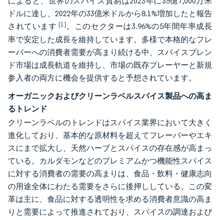
によると、世界のスパイス貿易は2023年に35億7,000万米
ドルに達し、2022年の33億米ドルから8.1%増加したと報告
[1]
されています
。このセクターは3.96%の5年間年率成長
率で安定した成長を維持しています。多様で本格的なフレ
ーバーへの消費者需要が高まり続ける中、スパイスブレン
ド市場は成長軌道を維持し、市場の既存プレーヤーと新規
参入者の両方に機会を提供すると予想されています。
オーガニックおよびクリーンラベルスパイス製品への高ま
るトレンド
クリーンラベルのトレンドはスパイス業界において大きく
進化しており、基本的な原材料を超えてフレーバーやエキ
スにまで拡大し、天然ハーブとスパイスの存在感が高まっ
ている。カルダモンなどのプレミアムかつ機能性スパイス
に対する消費者の需要の高まりは、食品・飲料・健康志向
の用途全体にわたる需要をさらに後押ししている。この変
革は主に、食品に対する透明性を求める消費者意識の高ま
りと需要によって推進されており、スパイスの調達および