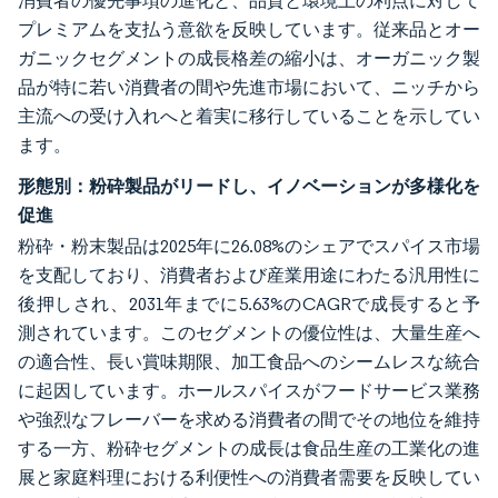
消費者の優先事項の進化と、品質と環境上の利点に対して
プレミアムを支払う意欲を反映しています。従来品とオー
ガニックセグメントの成長格差の縮小は、オーガニック製
品が特に若い消費者の間や先進市場において、ニッチから
主流への受け入れへと着実に移行していることを示してい
ます。
形態別：粉砕製品がリードし、イノベーションが多様化を
促進
粉砕・粉末製品は2025年に26.08%のシェアでスパイス市場
を支配しており、消費者および産業用途にわたる汎用性に
後押しされ、2031年までに5.63%のCAGRで成長すると予
測されています。このセグメントの優位性は、大量生産へ
の適合性、長い賞味期限、加工食品へのシームレスな統合
に起因しています。ホールスパイスがフードサービス業務
や強烈なフレーバーを求める消費者の間でその地位を維持
する一方、粉砕セグメントの成長は食品生産の工業化の進
展と家庭料理における利便性への消費者需要を反映してい