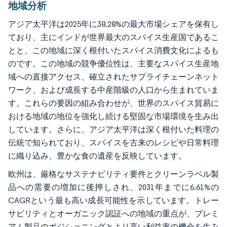
地域分析
アジア太平洋は2025年に38.28%の最大市場シェアを保有し
ており、主にインドが世界最大のスパイス生産国であるこ
とと、この地域に深く根付いたスパイス消費文化によるも
のです。この地域の競争優位性は、主要なスパイス生産地
域への直接アクセス、確立されたサプライチェーンネット
ワーク、および成長する中産階級の人口から生まれていま
す。これらの要因の組み合わせが、世界のスパイス貿易に
おける地域の地位を強化し続ける堅固な市場環境を生み出
しています。さらに、アジア太平洋は深く根付いた料理の
伝統で知られており、スパイスを古来のレシピや日常料理
に織り込み、豊かな食の遺産を反映しています。
欧州は、厳格なサステナビリティ要件とクリーンラベル製
品への需要の増加に後押しされ、2031年までに6.61%の
CAGRという最も高い成長可能性を示しています。トレー
サビリティとオーガニック認証への地域の重点が、プレミ
アム製品のポジショニングとより高い利益率の機会を生み