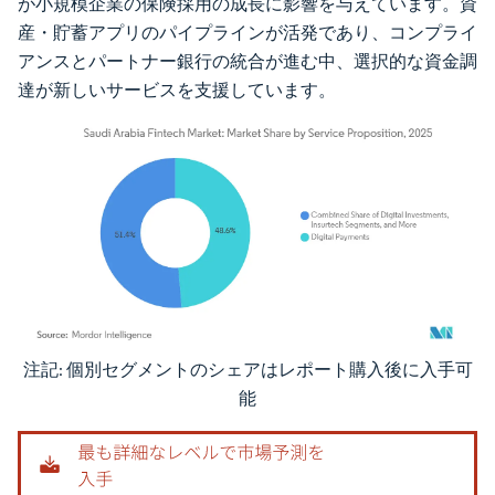
が小規模企業の保険採用の成長に影響を与えています。資
産・貯蓄アプリのパイプラインが活発であり、コンプライ
アンスとパートナー銀行の統合が進む中、選択的な資金調
達が新しいサービスを支援しています。
注記: 個別セグメントのシェアはレポート購入後に入手可
画像 © Mordor Intelligence。再利用にはCC BY 4.0の表示が必要です。
能