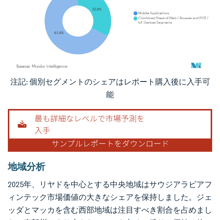
注記: 個別セグメントのシェアはレポート購入後に入手可
画像 © Mordor Intelligence。再利用にはCC BY 4.0の表示が必要です。
能
地域分析
2025年、リヤドを中心とする中央地域はサウジアラビアフ
ィンテック市場価値の大きなシェアを保持しました。ジェ
ッダとマッカを含む西部地域は注目すべき割合を占めまし