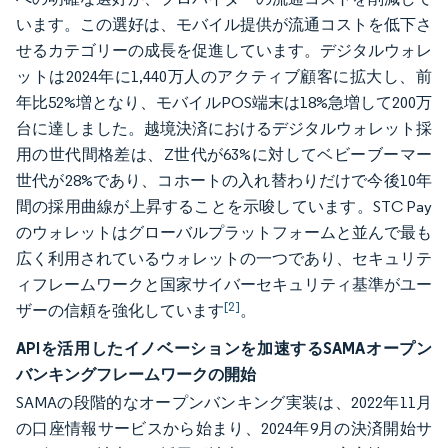
います。この選好は、モバイル提供が流通コストを低下さ
せるカテゴリーの成長を促進しています。デジタルウォレ
ットは2024年に1,440万人のアクティブ顧客に拡大し、前
年比52%増となり、モバイルPOS端末は18%急増して200万
台に達しました。越境決済におけるデジタルウォレット採
用の世代間格差は、Z世代が63%に対してベビーブーマー
世代が28%であり、コホートの入れ替わりだけで今後10年
間の採用曲線が上昇することを示唆しています。STC Pay
のウォレットはグローバルプラットフォームと並んで最も
広く利用されているウォレットの一つであり、セキュリテ
ィフレームワークと国家サイバーセキュリティ基準がユー
[2]
ザーの信頼を強化しています
。
APIを活用したイノベーションを加速するSAMAオープン
バンキングフレームワークの開始
SAMAの段階的なオープンバンキング実装は、2022年11月
の口座情報サービスから始まり、2024年9月の決済開始サ