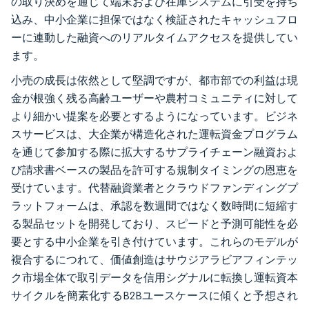
の取り決めを通じて端末および在庫システムに引受を持ち
込み、中小企業に担保ではなく検証されたキャッシュフロ
ーに連動した融資へのリアルタイムアクセスを提供してい
ます。
小売の成長は依然として堅調ですが、都市部での利益は現
金が根強く残る高齢ユーザーや農村コミュニティに対して
より細かい提案を必要とするようになっています。ビジネ
スサービスは、大企業が構造化された運転資金プログラム
を通じて参加する際に拡大するサプライチェーン融資およ
び請求書ベースの製品を許可する規制タイミングの恩恵を
受けています。代替融資業者とクラウドファンディングプ
ラットフォームは、承認を数週間ではなく数時間に短縮す
る製品セットを開発しており、スピードと予測可能性を必
要とする中小企業を引き付けています。これらのモデルが
複合するにつれて、価値創造はサウジアラビアフィンテッ
ク市場全体で取引データを信用シグナルに転換し運転資本
サイクルを簡素化するB2Bユースケースに傾くと予想され