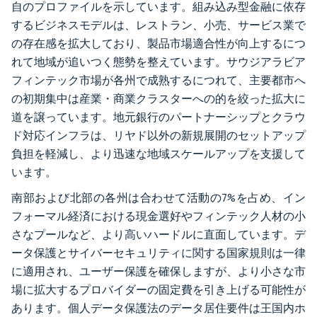
自のプロファイルを示しています。組み込み型金融に依存
するビジネスモデルは、レストラン、小売、サービス業で
の存在感を拡大しており、製品市場適合性が向上するにつ
れて地域が追いつく態勢を整えています。サウジアラビア
フィンテック市場が各州で成熟するにつれて、主要都市へ
の初期集中は産業・商業クラスターへの的を絞った拡大に
道を譲っています。地元銀行のパートナーシップとクラウ
ド対応インフラは、リヤド以外の新規展開のセットアップ
負担を軽減し、より迅速な地域スケールアップを支援して
います。
南部および北部の各州は合わせて活動の7%を占め、イン
フォーマル経済における現金選好やフィンテック人材の小
さなプールなど、より高いハードルに直面しています。デ
ータ保護とサイバーセキュリティに関する国家規則は一律
に適用され、ユーザー保護を確保しますが、より小さな市
場に拡大するプロバイダーの固定費を引き上げる可能性が
あります。個人データ保護法のデータ居住要件は王国内ホ