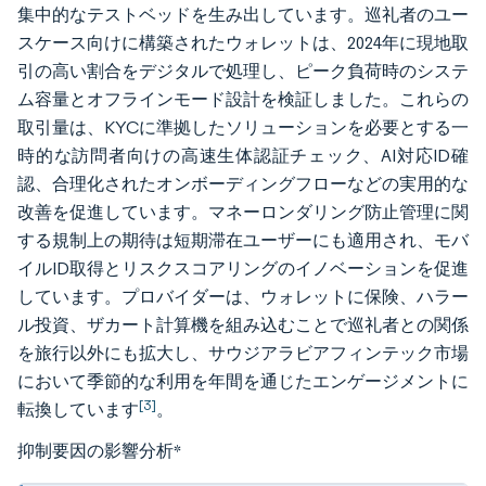
集中的なテストベッドを生み出しています。巡礼者のユー
スケース向けに構築されたウォレットは、2024年に現地取
引の高い割合をデジタルで処理し、ピーク負荷時のシステ
ム容量とオフラインモード設計を検証しました。これらの
取引量は、KYCに準拠したソリューションを必要とする一
時的な訪問者向けの高速生体認証チェック、AI対応ID確
認、合理化されたオンボーディングフローなどの実用的な
改善を促進しています。マネーロンダリング防止管理に関
する規制上の期待は短期滞在ユーザーにも適用され、モバ
イルID取得とリスクスコアリングのイノベーションを促進
しています。プロバイダーは、ウォレットに保険、ハラー
ル投資、ザカート計算機を組み込むことで巡礼者との関係
を旅行以外にも拡大し、サウジアラビアフィンテック市場
において季節的な利用を年間を通じたエンゲージメントに
[3]
転換しています
。
抑制要因の影響分析
*