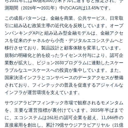
ら2031年には60億8,000万米ドルに達すると推定され、予
測期間（2026年〜2031年）中のCAGRは13.45%です。
この成長パターンは、金融を商業、公共サービス、日常取
引に組み込む政策主導の近代化を反映しています。オープ
ンバンキングAPIと組み込み型金融モデルは、金融アクセ
スを従来のチャネルから小売・デジタルエコシステムへと
移行させており、製品設計と顧客体験を変革しています。
規制の明確化と的を絞ったライセンス付与により、認可企
業数が拡大し、ビジョン2030プログラムに連動したスケー
ラブルなユースケースへの投資が集中しています。また、
国家決済インフラとコンサベースのデータアクセスが整備
されており、フィンテックの普及を促進するアジャイルな
インフラが運営環境を支えています。
サウジアラビアフィンテック市場で観察されるモメンタム
を、主要な運営指標が裏付けています。2025年半ばまで
に、エコシステムは261社の認可企業を超え、11,046件の
直接雇用を創出し、累計79億サウジアラビアリヤル（21億