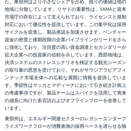
た。東部州はより小さなシェアを占め、残りの価値は他の
地域に分散しています。リヤドの重要性は、SAMAと資本
市場庁の存在によって支えられており、ライセンスと規制
対応において優位性を提供しています。この集中化は採用
サイクルを促進し、製品承認を加速させます。ベンチャー
資金の密度と後期段階の企業パイプラインがリードをさら
に強化しており、注目度の高い資金調達とセカンダリーが
拡大企業への投資家の信頼を示しています。西部地域は、
決済システムのストレスシナリオを検証する観光シーズン
の取引量の恩恵を受けており、それがサウジアラビアフィ
ンテック市場全体への広範な展開に情報を提供していま
す。季節性はマッカとマディーナにおいて引き続き計画上
の考慮事項ですが、製品チームはスパイクを活用して将来
の成長に向けた多言語およびオフラインフローを改善して
います。
東部州は、エネルギー関連セクターのレガシーエンタープ
ライズワークフローが消費者側の採用ペースを遅らせる独