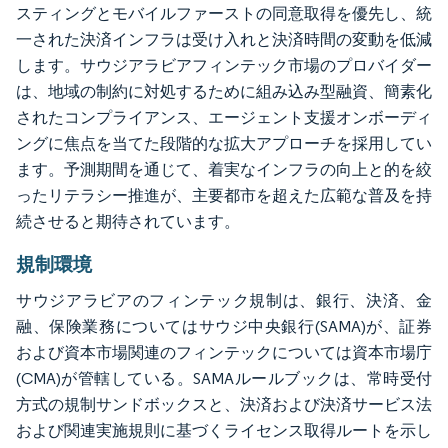
スティングとモバイルファーストの同意取得を優先し、統
一された決済インフラは受け入れと決済時間の変動を低減
します。サウジアラビアフィンテック市場のプロバイダー
は、地域の制約に対処するために組み込み型融資、簡素化
されたコンプライアンス、エージェント支援オンボーディ
ングに焦点を当てた段階的な拡大アプローチを採用してい
ます。予測期間を通じて、着実なインフラの向上と的を絞
ったリテラシー推進が、主要都市を超えた広範な普及を持
続させると期待されています。
規制環境
サウジアラビアのフィンテック規制は、銀行、決済、金
融、保険業務についてはサウジ中央銀行(SAMA)が、証券
および資本市場関連のフィンテックについては資本市場庁
(CMA)が管轄している。SAMAルールブックは、常時受付
方式の規制サンドボックスと、決済および決済サービス法
および関連実施規則に基づくライセンス取得ルートを示し