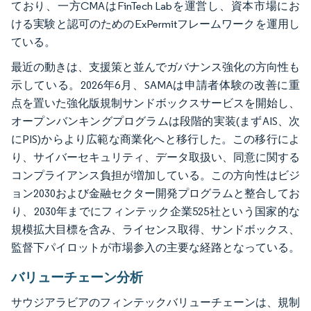
ており、一方CMAはFinTech Labを運営し、資本市場にお
ける実験と認可のためのExPermitフレームワークを運用し
ている。
最近の動きは、支援策と並んでガバナンス強化の方向性も
示している。2026年6月、SAMAは申請者体験の改善に重
点を置いた強化版規制サンドボックスサービスを開始し、
オープンバンキングプログラムは段階的実装(まずAIS、次
にPIS)からより広範な商業化へと移行した。この移行によ
り、サイバーセキュリティ、データ取扱い、同意に関する
コンプライアンス負担が増加している。この方向性はビジ
ョン2030および金融セクター開発プログラムと整合してお
り、2030年までにフィンテック企業525社という国家的な
規模拡大目標を含み、ライセンス取得、サンドボックス、
監督下パイロットが市場参入の主要な経路となっている。
バリューチェーン分析
サウジアラビアのフィンテックバリューチェーンは、規制