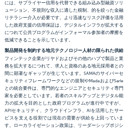
には、サプライヤー信用を代替できる組み込み型融資ソリ
ューション、不規則な収入に適した税制、的を絞った金融
リテラシー介入が必要です。より迅速なリスク評価を活用
した政府支援の信用保証は、デジタルインフラが拡大する
につれて公共プログラムがインフォーマル参加者の摩擦を
低減できることを示しています。
製品開発を制約する地元テクノロジー人材の限られた供給
フィンテック企業がリヤドおよびその他のハブで製品と業
務を拡大するにつれて、求人と資格のある地元採用者との
間に顕著なギャップが生じています。SAMAのサイバーセ
キュリティフレームワークなどの規制やMadaおよびSarie
との統合要件は、専門的なエンジニアとセキュリティ専門
家を必要としています。若者のスキルアップとデジタル能
力の拡大を目的とした政府プログラムが進行中ですが、
APIセキュリティ、クラウドインフラ、AIを活用したサー
ビスを支える役割では現在の需要が供給を上回っていま
す。ローカライゼーション政策は、リーダーシップポジシ