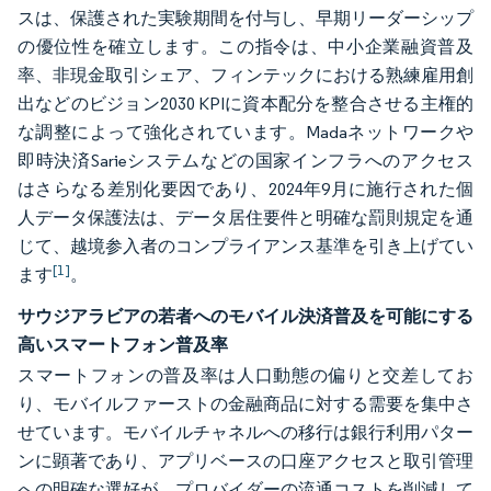
スは、保護された実験期間を付与し、早期リーダーシップ
の優位性を確立します。この指令は、中小企業融資普及
率、非現金取引シェア、フィンテックにおける熟練雇用創
出などのビジョン2030 KPIに資本配分を整合させる主権的
な調整によって強化されています。Madaネットワークや
即時決済Sarieシステムなどの国家インフラへのアクセス
はさらなる差別化要因であり、2024年9月に施行された個
人データ保護法は、データ居住要件と明確な罰則規定を通
じて、越境参入者のコンプライアンス基準を引き上げてい
[1]
ます
。
サウジアラビアの若者へのモバイル決済普及を可能にする
高いスマートフォン普及率
スマートフォンの普及率は人口動態の偏りと交差してお
り、モバイルファーストの金融商品に対する需要を集中さ
せています。モバイルチャネルへの移行は銀行利用パター
ンに顕著であり、アプリベースの口座アクセスと取引管理
への明確な選好が、プロバイダーの流通コストを削減して