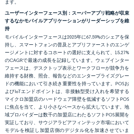
ます。
ユーザーインターフェース別：スーパーアプリ戦略が収束
するなかモバイルアプリケーションがリーダーシップを維
持
モバイルインターフェースは2025年に67.59%のシェアを保
持し、スマートフォンの普及とアプリファーストのエンゲ
ージメントに対するコホートの選好に支えられて、15.27%
のCAGRで最速の成長を記録しています。ウェブインター
フェースは、デスクトップ表示とワークフローが競争力を
維持する財務、照合、報告などのエンタープライズグレー
ドの機能において引き続き重要性を持っています。POSお
よびIoTエンドポイントは、非接触型受け入れを希望する
マイクロ加盟店のハードウェア障壁を低減するソフトPOS
に焦点を当て、より小さなベースから拡大しています。地
域プロバイダーは数千の加盟店にわたるソフトPOS展開を
実証しており、サウジアラビアフィンテック市場において
モデルを検証し加盟店側のデジタル化を加速させていま