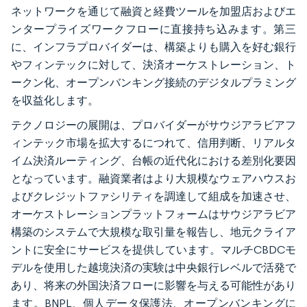
ネットワークを通じて融資と経費ツールを加盟店およびエ
ンタープライズワークフローに直接持ち込みます。第三
に、インフラプロバイダーは、構築よりも購入を好む銀行
やフィンテックに対して、決済オーケストレーション、ト
ークン化、オープンバンキング接続のデジタルプラミング
を収益化します。
テクノロジーの展開は、プロバイダーがサウジアラビアフ
ィンテック市場を拡大するにつれて、信用判断、リアルタ
イム決済ルーティング、台帳の近代化における差別化要因
となっています。融資業者はより大規模なウェアハウスお
よびクレジットファシリティを調達して組成を加速させ、
オーケストレーションプラットフォームはサウジアラビア
構築のシステムで大規模な取引量を報告し、地元クライア
ントに安全にサービスを提供しています。マルチCBDCモ
デルを使用した越境決済の実験は中央銀行レベルで活発で
あり、将来の外国決済フローに影響を与える可能性があり
ます。BNPL、個人データ保護法、オープンバンキングに