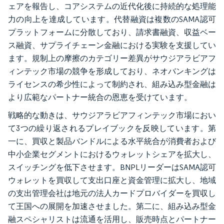
ェアを報告し、コアシステムの近代化後に持続的な処理能
力の向上を達成しています。代替融資は複数のSAMA認可
プラットフォームに分散しており、請求書融資、収益ベー
ス融資、サプライチェーン金融における実験を支援してい
ます。規制上の摩擦のカテゴリー差異がサウジアラビアフ
ィンテック市場の競争を形成しており、ネオバンキングは
ライセンスの希少性によって制約され、組み込み型金融は
より広範なパートナー統合の恩恵を受けています。
戦略的な動きは、サウジアラビアフィンテック市場におい
て3つの繰り返されるプレイブックを反映しています。第
一に、買収と製品バンドルによる水平統合が消費者および
中小企業セグメントにおけるウォレットシェアを拡大し、
スイッチングを低下させます。BNPLリーダーはSAMA認可
ウォレットを買収して支出口座と資金管理に拡大し、地域
の支出管理会社は地元の法人カードプロバイダーを買収し
て王国への展開を加速させました。第二に、組み込み型金
融スペシャリストは流通を活用し、販売時点とパートナー