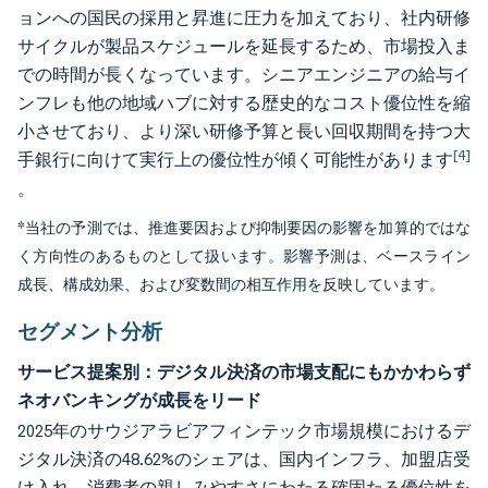
ョンへの国民の採用と昇進に圧力を加えており、社内研修
サイクルが製品スケジュールを延長するため、市場投入ま
での時間が長くなっています。シニアエンジニアの給与イ
ンフレも他の地域ハブに対する歴史的なコスト優位性を縮
小させており、より深い研修予算と長い回収期間を持つ大
[4]
手銀行に向けて実行上の優位性が傾く可能性があります
。
*当社の予測では、推進要因および抑制要因の影響を加算的ではな
く方向性のあるものとして扱います。影響予測は、ベースライン
成長、構成効果、および変数間の相互作用を反映しています。
セグメント分析
サービス提案別：デジタル決済の市場支配にもかかわらず
ネオバンキングが成長をリード
2025年のサウジアラビアフィンテック市場規模におけるデ
ジタル決済の48.62%のシェアは、国内インフラ、加盟店受
け入れ、消費者の親しみやすさにわたる確固たる優位性を