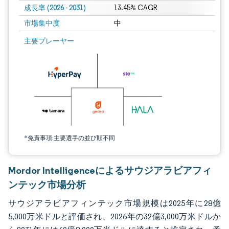
成長率 (2026 - 2031)
13.45% CAGR
市場集中度
中
画像 © Mordor Intelligence。再利用にはCC BY 4.0の表示が必要です。
主要プレーヤー
*免責事項:主要選手の並び順不同
Mordor Intelligenceによるサウジアラビアフィ
ンテック市場分析
サウジアラビアフィンテック市場規模は2025年に28億
5,000万米ドルと評価され、2026年の32億3,000万米ドルか