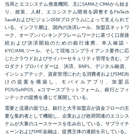
当局とエコシステム推進機関、主にSAMAとCMAから始ま
り、政策、人材、エコシステム開発を調整するFinTech
Saudiおよびビジョン2030プログラムによって支えられて
いる。インフラ層は、国内の決済レール、加盟店ネットワ
ーク、オープンバンキングフレームワークに基づく口座接
続および決済開始のための銀行連携、本人確認・
KYC/AMLツール、そして現地コンプライアンス要件に応
じたクラウドおよびサイバーセキュリティ管理を含む。プ
ロダクトプロバイダーは、決済、BNPL、デジタル融資、
インシュアテック、資産管理にわたる消費者およびSME向
けの提案を構築し、モバイルアプリ、加盟店
POS/SoftPOS、eコマースプラットフォーム、銀行とフィ
ンテックの提携を通じて展開している。
需要と流通の面では、銀行と大手加盟店が資金フローの主
要な集約者として機能し、企業および政府関連のエコシス
テムが大量のユースケースを生み出している。サプライチ
ェーンおよびSME金融は、提携主体の連鎖を示している。