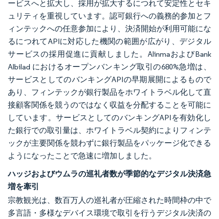
ービスへと拡大し、採用が拡大するにつれて安定性とセキ
ュリティを重視しています。認可銀行への義務的参加とフ
ィンテックへの任意参加により、決済開始が利用可能にな
るにつれてAPIに対応した機関の範囲が広がり、デジタル
サービスの採用促進に貢献しました。AlinmaおよびBank
Albilad におけるオープンバンキング取引の680%急増は、
サービスとしてのバンキングAPIの早期展開によるもので
あり、フィンテックが銀行製品をホワイトラベル化して直
接顧客関係を競うのではなく収益を分配することを可能に
しています。サービスとしてのバンキングAPIを有効化し
た銀行での取引量は、ホワイトラベル契約によりフィンテ
ックが主要関係を競わずに銀行製品をパッケージ化できる
ようになったことで急速に増加しました。
ハッジおよびウムラの巡礼者数が季節的なデジタル決済急
増を牽引
宗教観光は、数百万人の巡礼者が圧縮された時間枠の中で
多言語・多様なデバイス環境で取引を行うデジタル決済の