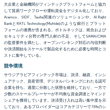
大企業と金融機関がフィンテックプラットフォームと協力
して貿易ワークフローや運転資金をデジタル化しており、
Aramco、SIDF、Taulia関連のソリューションや、Al Rajhi
BankとRATL Technology(Muhide)のような銀行とプラット
フォームの連携が含まれる。ボトルネックは、統合および
セキュリティ分野の専門人材の不足、そしてSAMA/CMA
の監督要件を満たし、オープンバンキング対応の与信判断
や決済開始をスケールで製品化するために必要な時間とコ
ストに集中している。
競争環境
サウジアラビアフィンテック市場は、決済、融資、インシ
ュアテック、資産管理、デジタルバンキングにわたる認可
企業を持ち、適度に分散した状態を維持しており、一方で
少数のスケールプレーヤーが不均衡な資金調達とマインド
シェアを獲得しています。決済受け入れは高い集中度を示
しており、あるプロバイダーはコアカテゴリーで75%のシ